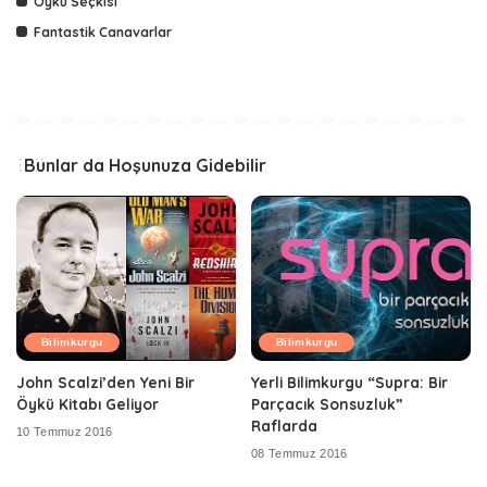
Öykü Seçkisi
Fantastik Canavarlar
Bunlar da Hoşunuza Gidebilir
Bilimkurgu
Bilimkurgu
John Scalzi’den Yeni Bir
Yerli Bilimkurgu “Supra: Bir
Öykü Kitabı Geliyor
Parçacık Sonsuzluk”
Raflarda
10 Temmuz 2016
08 Temmuz 2016