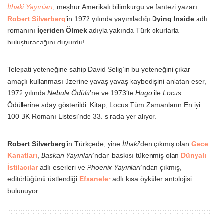
İthaki Yayınları
, meşhur Amerikalı bilimkurgu ve fantezi yazarı
Robert Silverberg
’in 1972 yılında yayımladığı
Dying Inside
adlı
romanını
İçeriden Ölmek
adıyla yakında Türk okurlarla
buluşturacağını duyurdu!
Telepati yeteneğine sahip David Selig’in bu yeteneğini çıkar
amaçlı kullanması üzerine yavaş yavaş kaybedişini anlatan eser,
1972 yılında
Nebula Ödülü
’ne ve 1973′te
Hugo
ile
Locus
Ödüllerine aday gösterildi. Kitap, Locus Tüm Zamanların En iyi
100 BK Romanı Listesi’nde 33. sırada yer alıyor.
Robert Silverberg
’in Türkçede, yine
İthaki
’den çıkmış olan
Gece
Kanatları
,
Baskan Yayınları
’ndan baskısı tükenmiş olan
Dünyalı
İstilacılar
adlı eserleri ve
Phoenix Yayınları
’ndan çıkmış,
editörlüğünü üstlendiği
Efsaneler
adlı kısa öyküler antolojisi
bulunuyor.