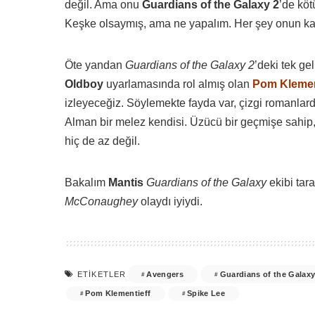
değil. Ama onu
Guardians of the Galaxy 2
’de kö
Keşke olsaymış, ama ne yapalım. Her şey onun ka
Öte yandan
Guardians of the Galaxy 2
’deki tek ge
Oldboy
uyarlamasında rol almış olan
Pom Klemen
izleyeceğiz. Söylemekte fayda var, çizgi romanlard
Alman bir melez kendisi. Üzücü bir geçmişe sahi
hiç de az değil.
Bakalım
Mantis
Guardians of the Galaxy
ekibi tar
McConaughey
olaydı iyiydi.
Avengers
Guardians of the Galaxy
ETIKETLER
Pom Klementieff
Spike Lee