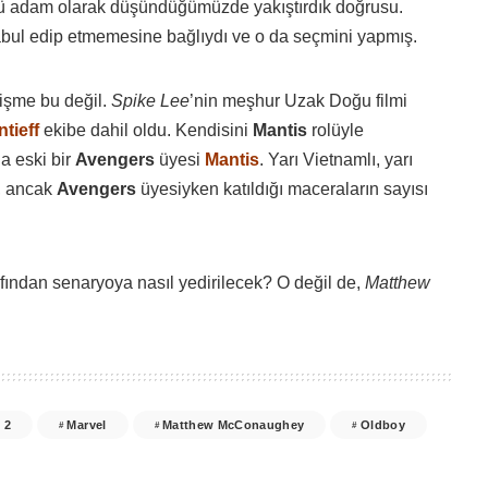
tü adam olarak düşündüğümüzde yakıştırdık doğrusu.
bul edip etmemesine bağlıydı ve o da seçmini yapmış.
lişme bu değil.
Spike Lee
’nin meşhur Uzak Doğu filmi
tieff
ekibe dahil oldu. Kendisini
Mantis
rolüyle
a eski bir
Avengers
üyesi
Mantis
. Yarı Vietnamlı, yarı
p, ancak
Avengers
üyesiyken katıldığı maceraların sayısı
afından senaryoya nasıl yedirilecek? O değil de,
Matthew
 2
Marvel
Matthew McConaughey
Oldboy