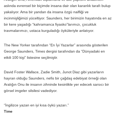
aslında evrensel bir biçimde insana dair olan karanlık tarafı bulup
yakalıyor. Ama bir yandan da insana özgü naifliği ve
incinmişliğimizi yüceltiyor. Saunders, her birimizin hayatında en az
bir kere yaşadığı “kahramanca fiyasko”larımızı, çocukluk
travmalarımızı, ustaca kurguladığı öyküleriyle anlatıyor.
The New Yorker tarafından “En İyi Yazarlar” arasında gösterilen
George Saunders, Times dergisi tarafından da “Dünyadaki en
etkili 100 kişi” listesine seçilmiştir.
David Foster Wallace, Zadie Smith, Junot Diaz gibi yazarların
hayran olduğu Saunders, nefis bir çağdaş edebiyat örneği olan
Aralığın Onu ile insanın zihninde kesinlikle yer edecek sarsıcı bir
görsel imgeler silsilesi vadediyor.
“İngilizce yazan en iyi kısa öykü yazarı.”
Time