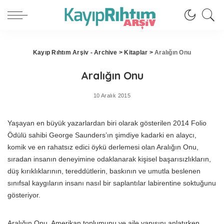
Kayıp Rıhtım Arşiv - Archive
>
Kitaplar
>
Aralığın Onu
Aralığın Onu
10 Aralık 2015
Yaşayan en büyük yazarlardan biri olarak gösterilen 2014 Folio
Ödülü sahibi George Saunders’ın şimdiye kadarki en alaycı,
komik ve en rahatsız edici öykü derlemesi olan Aralığın Onu,
sıradan insanın deneyimine odaklanarak kişisel başarısızlıkların,
düş kırıklıklarının, tereddütlerin, baskının ve umutla beslenen
sınıfsal kaygıların insanı nasıl bir saplantılar labirentine soktuğunu
gösteriyor.
Aralığın Onu, Amerikan toplumunu ve aile yapısını anlatırken