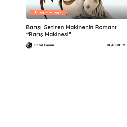
Ütopya/Distopya
Barışı Getiren Makinenin Romanı:
“Barış Makinesi”
Hazal Çamur
READ MORE
Posted
by