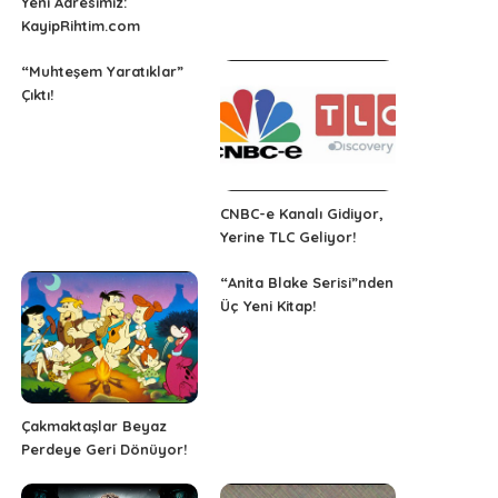
Yeni Adresimiz:
KayipRihtim.com
“Muhteşem Yaratıklar”
Çıktı!
CNBC-e Kanalı Gidiyor,
Yerine TLC Geliyor!
“Anita Blake Serisi”nden
Üç Yeni Kitap!
Çakmaktaşlar Beyaz
Perdeye Geri Dönüyor!