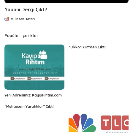
Yabani Dergi Çıktı!
M. İhsan Tatari
Posted
by
Popüler İçerikler
“Okko” YKY’den Çıktı!
Yeni Adresimiz: KayipRihtim.com
“Muhteşem Yaratıklar” Çıktı!