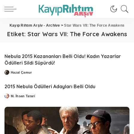
Kayıp Rıhtım Arşiv - Archive
>
Star Wars VII: The Force Awakens
Etiket:
Star Wars VII: The Force Awakens
Nebula 2015 Kazananları Belli Oldu! Kadın Yazarlar
Ödülleri Sildi Süpürdü!
Hazal Çamur
Posted
by
2015 Nebula Ödülleri Adayları Belli Oldu
M. İhsan Tatari
Posted
by