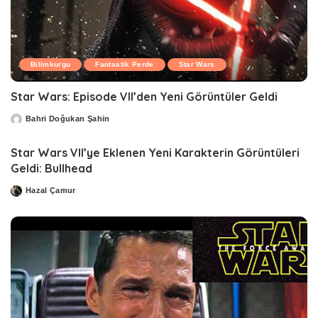
Bilimkurgu
Fantastik Perde
Star Wars
Star Wars: Episode VII’den Yeni Görüntüler Geldi
Bahri Doğukan Şahin
Posted
by
Star Wars VII’ye Eklenen Yeni Karakterin Görüntüleri
Geldi: Bullhead
Hazal Çamur
Posted
by