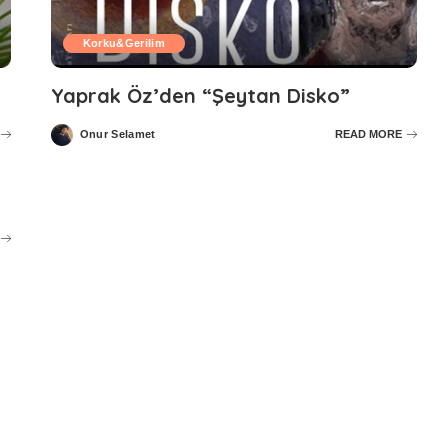
Korku&Gerilim
Yaprak Öz’den “Şeytan Disko”
Onur Selamet
READ MORE
Posted
by