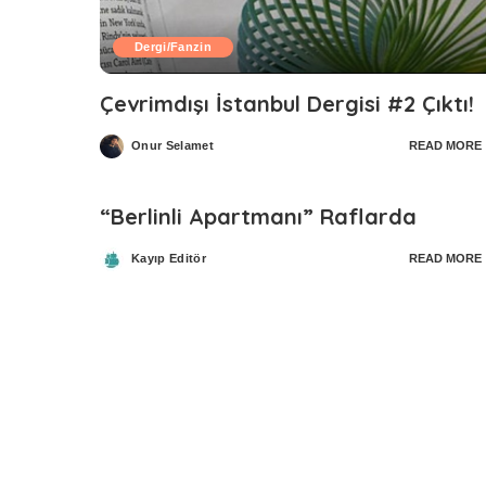
Dergi/Fanzin
Çevrimdışı İstanbul Dergisi #2 Çıktı!
Onur Selamet
READ MORE
Posted
by
“Berlinli Apartmanı” Raflarda
Kayıp Editör
READ MORE
Posted
by