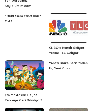
Yeni Adresimiz:
KayipRihtim.com
“Muhteşem Yaratıklar”
Çıktı!
CNBC-e Kanalı Gidiyor,
Yerine TLC Geliyor!
“Anita Blake Serisi”nden
Üç Yeni Kitap!
Çakmaktaşlar Beyaz
Perdeye Geri Dönüyor!