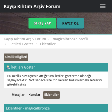
Kayıp Rıhtım Arşiv Forum
Toggle
naviga
GIRIŞ YAP
KAYIT OL
Kayıp Rıhtım Arşiv Forum
magicalbronze profili
İletileri Göster
Eklentiler
Kimlik Bilgileri
İletileri Göster
Bu özellik size üyenin attığı tüm iletileri gösterme olanağı
sağlayacaktır . Not sadece size izin verilen bölümlerdeki iletilerini
görebilirsiniz
Mesajlar
Konular
Eklentiler
Eklentiler - magicalbronze