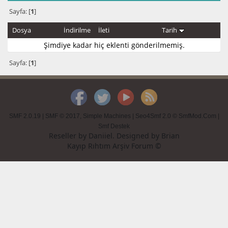
Sayfa: [
1
]
Dosya
İndirilme
İleti
Tarih
Şimdiye kadar hiç eklenti gönderilmemiş.
Sayfa: [
1
]
SMF 2.0.19
|
SMF © 2017
,
Simple Machines
|
Seo4Smf 2.0 © SmfMod.Com
|
Smf Destek
Reseller by
Daniiel
. Designed by
Brian
Kayıp Rıhtım Arşiv Forum ©