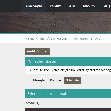
Ana Sayfa
Yardım
Ara
Takvim
Giriş
Kayıp Rıhtım Arşiv Forum
burhanunal profili
Kimlik Bilgileri
İletileri Göster
Bu özellik size üyenin attığı tüm iletileri gösterme olanağı
Mesajlar
Konular
Eklentiler
Eklentiler - burhanunal
Sayfa: [
1
]