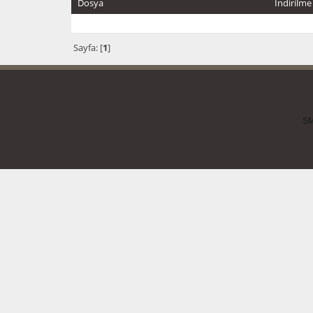
Dosya
İndirilme
Sayfa: [
1
]
SM