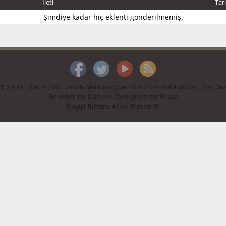
İleti
Tar
Şimdiye kadar hiç eklenti gönderilmemiş.
F 2.0.19
|
SMF © 2017
,
Simple Machines
|
Seo4Smf 2.0 © SmfMod.Com
|
Smf Des
Reseller by
Daniiel
. Designed by
Brian
Kayıp Rıhtım Arşiv Forum ©