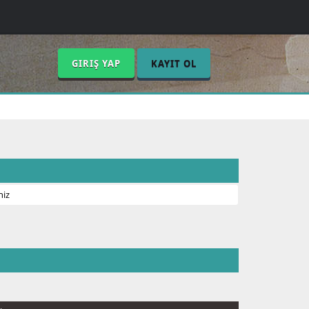
GIRIŞ YAP
KAYIT OL
niz