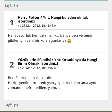
Sayfa: [
1
]
Harry Potter
/
Ynt: Hangi kuleden olmak
1
isterdiniz?
«
:
23 Mart 2012, 18:41:45 »
Hem cesurluk hemde sinsilik... bence ben ve benim
gibiler için yeni bir kule açsınlar ya
Yüzüklerin Efendisi
/
Ynt: Ortadünya'da Hangi
2
Birim Olmak İsterdiniz?
«
:
23 Mart 2012, 18:37:07 »
Ben Sauron olmak isterdim.
Hakim,yenilmez(neredeyse),güçlü, korkulan ama aynı
zamanda nefret edilen, yalnız...
Sayfa: [
1
]