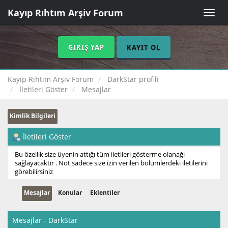
Kayıp Rıhtım Arşiv Forum
Toggle
naviga
GIRIŞ YAP
KAYIT OL
Kayıp Rıhtım Arşiv Forum
DarkStar profili
İletileri Göster
Mesajlar
Kimlik Bilgileri
İletileri Göster
Bu özellik size üyenin attığı tüm iletileri gösterme olanağı
sağlayacaktır . Not sadece size izin verilen bölümlerdeki iletilerini
görebilirsiniz
Mesajlar
Konular
Eklentiler
Mesajlar - DarkStar