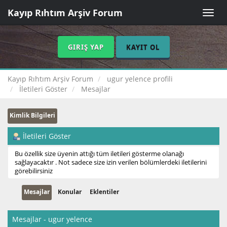
Kayıp Rıhtım Arşiv Forum
Toggle
naviga
GIRIŞ YAP
KAYIT OL
Kayıp Rıhtım Arşiv Forum
ugur yelence profili
İletileri Göster
Mesajlar
Kimlik Bilgileri
İletileri Göster
Bu özellik size üyenin attığı tüm iletileri gösterme olanağı
sağlayacaktır . Not sadece size izin verilen bölümlerdeki iletilerini
görebilirsiniz
Mesajlar
Konular
Eklentiler
Mesajlar - ugur yelence