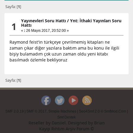
Sayfa: [
1
]
Yayınevleri Soru Hattı
/
Ynt: İthaki Yayınları Soru
1
Hattı
«
:
26 Mayıs 2017, 20:52:00 »
Raymond feist'in türkçeye çevrilmemiş kitapları ne
zaman çıkar diğer yazılara baktım ama bu konu ile ilgili
bişiy bulamadım çok uzun zaman oldu yeni kitabı
basılmadı özlemle bekliyoruz
Sayfa: [
1
]
SMF 2.0.19
|
SMF © 2017
,
Simple Machines
|
Seo4Smf 2.0 © SmfMod.Com
|
Smf Destek
Reseller by
Daniiel
. Designed by
Brian
Kayıp Rıhtım Arşiv Forum ©