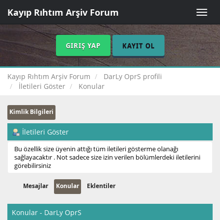
Kayıp Rıhtım Arşiv Forum
Toggle
naviga
GIRIŞ YAP
KAYIT OL
Kayıp Rıhtım Arşiv Forum
DarLy OprS profili
İletileri Göster
Konular
Kimlik Bilgileri
İletileri Göster
Bu özellik size üyenin attığı tüm iletileri gösterme olanağı
sağlayacaktır . Not sadece size izin verilen bölümlerdeki iletilerini
görebilirsiniz
Mesajlar
Konular
Eklentiler
Konular - DarLy OprS