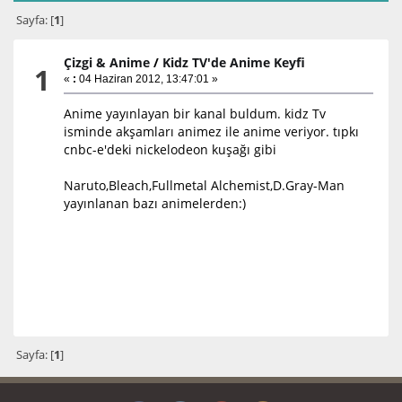
Sayfa: [
1
]
Çizgi & Anime
/
Kidz TV'de Anime Keyfi
1
«
:
04 Haziran 2012, 13:47:01 »
Anime yayınlayan bir kanal buldum. kidz Tv
isminde akşamları animez ile anime veriyor. tıpkı
cnbc-e'deki nickelodeon kuşağı gibi
Naruto,Bleach,Fullmetal Alchemist,D.Gray-Man
yayınlanan bazı animelerden:)
Sayfa: [
1
]