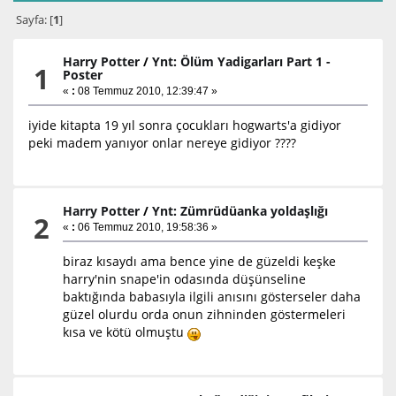
Sayfa: [
1
]
Harry Potter
/
Ynt: Ölüm Yadigarları Part 1 -
1
Poster
«
:
08 Temmuz 2010, 12:39:47 »
iyide kitapta 19 yıl sonra çocukları hogwarts'a gidiyor
peki madem yanıyor onlar nereye gidiyor ????
Harry Potter
/
Ynt: Zümrüdüanka yoldaşlığı
2
«
:
06 Temmuz 2010, 19:58:36 »
biraz kısaydı ama bence yine de güzeldi keşke
harry'nin snape'in odasında düşünseline
baktığında babasıyla ilgili anısını gösterseler daha
güzel olurdu orda onun zihninden göstermeleri
kısa ve kötü olmuştu