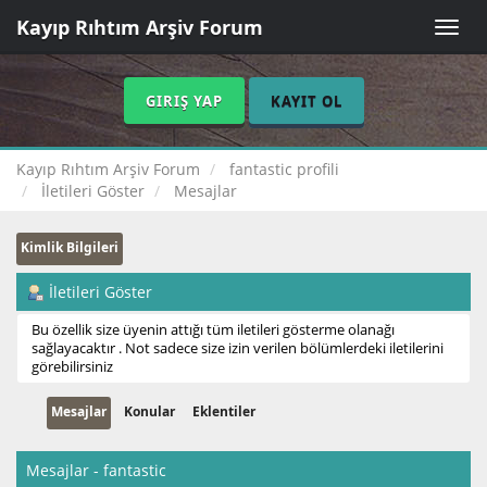
Kayıp Rıhtım Arşiv Forum
Toggle
naviga
GIRIŞ YAP
KAYIT OL
Kayıp Rıhtım Arşiv Forum
fantastic profili
İletileri Göster
Mesajlar
Kimlik Bilgileri
İletileri Göster
Bu özellik size üyenin attığı tüm iletileri gösterme olanağı
sağlayacaktır . Not sadece size izin verilen bölümlerdeki iletilerini
görebilirsiniz
Mesajlar
Konular
Eklentiler
Mesajlar - fantastic