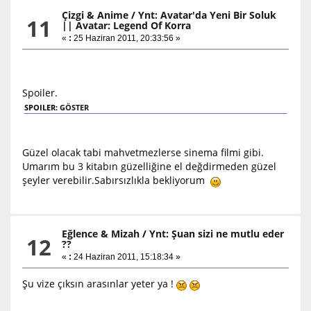
Çizgi & Anime
/
Ynt: Avatar'da Yeni Bir Soluk
11
|| Avatar: Legend Of Korra
«
:
25 Haziran 2011, 20:33:56 »
Spoiler.
SPOILER:
GÖSTER
Güzel olacak tabi mahvetmezlerse sinema filmi gibi.
Umarım bu 3 kitabın güzelliğine el değdirmeden güzel
şeyler verebilir.Sabırsızlıkla bekliyorum
Eğlence & Mizah
/
Ynt: Şuan sizi ne mutlu eder
12
??
«
:
24 Haziran 2011, 15:18:34 »
Şu vize çıksın arasınlar yeter ya !