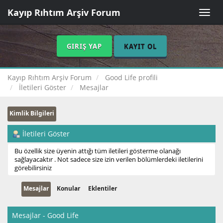
Kayıp Rıhtım Arşiv Forum
Toggle
naviga
GIRIŞ YAP
KAYIT OL
Kayıp Rıhtım Arşiv Forum
Good Life profili
İletileri Göster
Mesajlar
Kimlik Bilgileri
İletileri Göster
Bu özellik size üyenin attığı tüm iletileri gösterme olanağı
sağlayacaktır . Not sadece size izin verilen bölümlerdeki iletilerini
görebilirsiniz
Mesajlar
Konular
Eklentiler
Mesajlar - Good Life