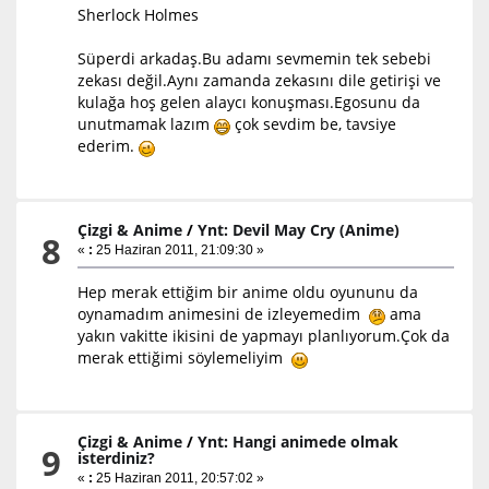
Sherlock Holmes
Süperdi arkadaş.Bu adamı sevmemin tek sebebi
zekası değil.Aynı zamanda zekasını dile getirişi ve
kulağa hoş gelen alaycı konuşması.Egosunu da
unutmamak lazım
çok sevdim be, tavsiye
ederim.
Çizgi & Anime
/
Ynt: Devil May Cry (Anime)
8
«
:
25 Haziran 2011, 21:09:30 »
Hep merak ettiğim bir anime oldu oyununu da
oynamadım animesini de izleyemedim
ama
yakın vakitte ikisini de yapmayı planlıyorum.Çok da
merak ettiğimi söylemeliyim
Çizgi & Anime
/
Ynt: Hangi animede olmak
9
isterdiniz?
«
:
25 Haziran 2011, 20:57:02 »