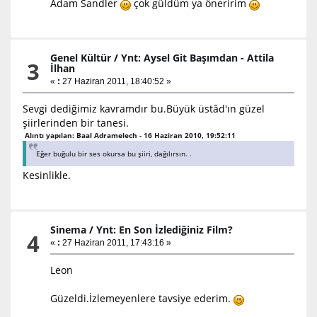
Adam Sandler
çok güldüm ya öneririm
Genel Kültür
/
Ynt: Aysel Git Başımdan - Attila
3
İlhan
«
:
27 Haziran 2011, 18:40:52 »
Sevgi dediğimiz kavramdır bu.Büyük üstâd'ın güzel
şiirlerinden bir tanesi.
Alıntı yapılan: Baal Adramelech - 16 Haziran 2010, 19:52:11
Eğer buğulu bir ses okursa bu şiiri, dağılırsın. .
Kesinlikle.
Sinema
/
Ynt: En Son İzlediğiniz Film?
4
«
:
27 Haziran 2011, 17:43:16 »
Leon
Güzeldi.İzlemeyenlere tavsiye ederim.