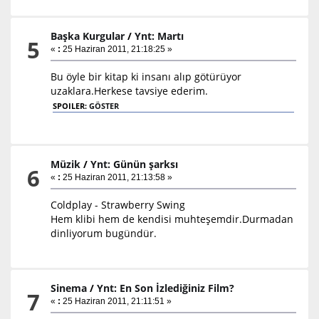
Başka Kurgular
/
Ynt: Martı
5
«
:
25 Haziran 2011, 21:18:25 »
Bu öyle bir kitap ki insanı alıp götürüyor
uzaklara.Herkese tavsiye ederim.
SPOILER:
GÖSTER
Müzik
/
Ynt: Günün şarksı
6
«
:
25 Haziran 2011, 21:13:58 »
Coldplay - Strawberry Swing
Hem klibi hem de kendisi muhteşemdir.Durmadan
dinliyorum bugündür.
Sinema
/
Ynt: En Son İzlediğiniz Film?
7
«
:
25 Haziran 2011, 21:11:51 »