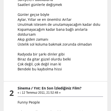
Saatleri günlerle değişmek
Günler geçse böyle
Aylar, Yıllar ve en önemlisi An’lar
Unutmak istesem de unutamayacağım kadar dolu
Kopamayacağım kadar bana bağlı anılarla
doldursam
Akıp giden zamanı
Üstelik sol koluma bakmak zorunda olmadan
Radyoda bir şarkı dinler gibi
Biraz da gitar güzel olurdu belki
Çok değil, çok değil inan ki
Bendeki bu kaybolma hissi
Sinema
/
Ynt: En Son İzlediğiniz Film?
2
«
:
12 Temmuz 2011, 21:52:48 »
Funny People