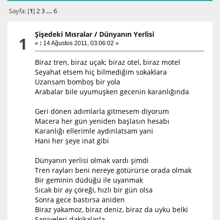
Sayfa: [
1
]
2
3
...
6
Şişedeki Mısralar
/
Dünyanın Yerlisi
1
«
:
14 Ağustos 2011, 03:06:02 »
Biraz tren, biraz uçak; biraz otel, biraz motel
Seyahat etsem hiç bilmediğim sokaklara
Uzansam bomboş bir yola
Arabalar bile uyumuşken gecenin karanlığında
Geri dönen adımlarla gitmesem diyorum
Macera her gün yeniden başlasın hesabı
Karanlığı ellerimle aydınlatsam yani
Hani her şeye inat gibi
Dünyanın yerlisi olmak vardı şimdi
Tren rayları beni nereye götürürse orada olmak
Bir geminin düdüğü ile uyanmak
Sıcak bir ay çöreği, hızlı bir gün olsa
Sonra gece bastırsa aniden
Biraz yakamoz, biraz deniz, biraz da uyku belki
Saniyeleri dakikalarla