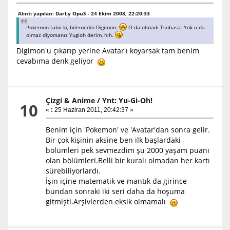
Alıntı yapılan: DarLy OpuS - 24 Ekim 2008, 22:20:33
Pokemon tabii ki, bilemedin Digimon.
O da olmadı Tsubasa. Yok o da
olmaz diyorsanız Yugioh derim, hıh.
Digimon'u çıkarıp yerine Avatar'ı koyarsak tam benim
cevabıma denk geliyor
Çizgi & Anime
/
Ynt: Yu-Gi-Oh!
10
«
:
25 Haziran 2011, 20:42:37 »
Benim için 'Pokemon' ve 'Avatar'dan sonra gelir.
Bir çok kişinin aksine ben ilk başlardaki
bölümleri pek sevmezdim şu 2000 yaşam puanı
olan bölümleri.Belli bir kuralı olmadan her kartı
sürebiliyorlardı.
İşin içine matematik ve mantık da girince
bundan sonraki iki seri daha da hoşuma
gitmişti.Arşivlerden eksik olmamalı