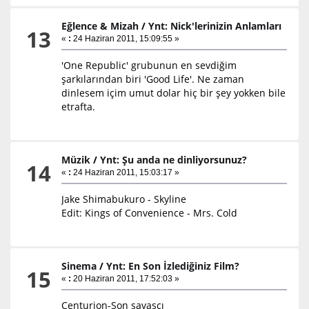
Eğlence & Mizah
/
Ynt: Nick'lerinizin Anlamları
13
«
:
24 Haziran 2011, 15:09:55 »
'One Republic' grubunun en sevdiğim
şarkılarından biri 'Good Life'. Ne zaman
dinlesem içim umut dolar hiç bir şey yokken bile
etrafta.
Müzik
/
Ynt: Şu anda ne dinliyorsunuz?
14
«
:
24 Haziran 2011, 15:03:17 »
Jake Shimabukuro - Skyline
Edit: Kings of Convenience - Mrs. Cold
Sinema
/
Ynt: En Son İzlediğiniz Film?
15
«
:
20 Haziran 2011, 17:52:03 »
Centurion-Son savaşçı