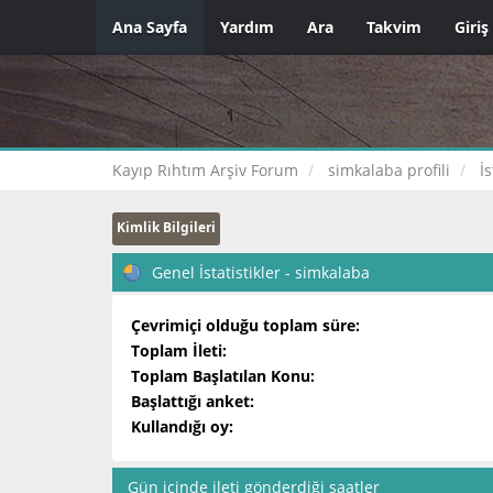
Ana Sayfa
Yardım
Ara
Takvim
Giriş
Kayıp Rıhtım Arşiv Forum
simkalaba profili
İs
Kimlik Bilgileri
Genel İstatistikler - simkalaba
Çevrimiçi olduğu toplam süre:
Toplam İleti:
Toplam Başlatılan Konu:
Başlattığı anket:
Kullandığı oy:
Gün içinde ileti gönderdiği saatler