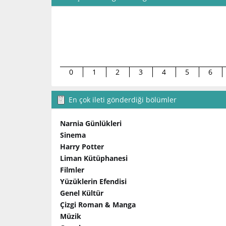
0
1
2
3
4
5
6
En çok ileti gönderdiği bölümler
Narnia Günlükleri
Sinema
Harry Potter
Liman Kütüphanesi
Filmler
Yüzüklerin Efendisi
Genel Kültür
Çizgi Roman & Manga
Müzik