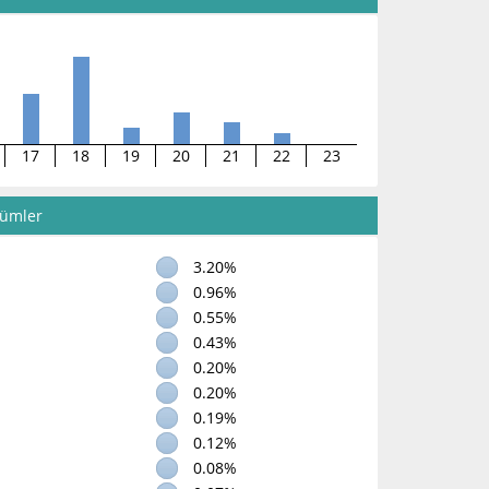
17
18
19
20
21
22
23
lümler
3.20%
0.96%
0.55%
0.43%
0.20%
0.20%
0.19%
0.12%
0.08%