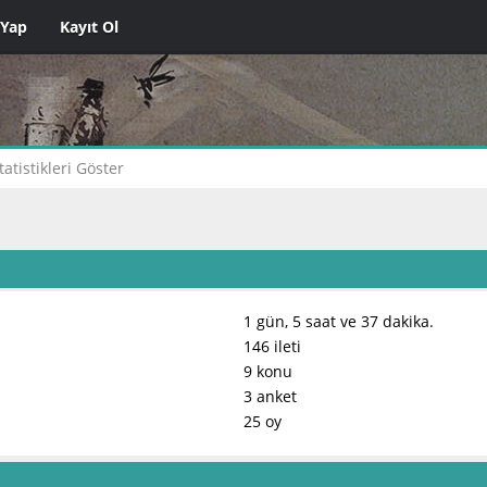
 Yap
Kayıt Ol
tatistikleri Göster
1 gün, 5 saat ve 37 dakika.
146 ileti
9 konu
3 anket
25 oy