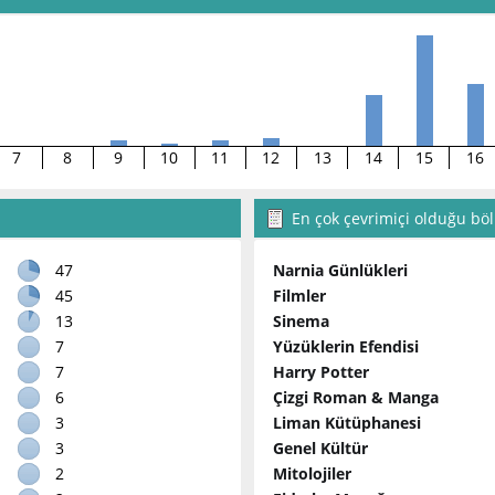
7
8
9
10
11
12
13
14
15
16
En çok çevrimiçi olduğu bö
47
Narnia Günlükleri
45
Filmler
13
Sinema
7
Yüzüklerin Efendisi
7
Harry Potter
6
Çizgi Roman & Manga
3
Liman Kütüphanesi
3
Genel Kültür
2
Mitolojiler