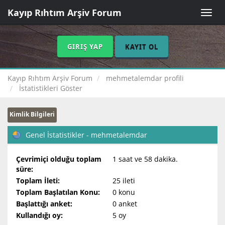
Kayıp Rıhtım Arşiv Forum
Toggle
naviga
GIRIŞ YAP
KAYIT OL
Kayıp Rıhtım Arşiv Forum
mehmetalemdar profili
İstatistikleri Göster
Kimlik Bilgileri
Genel İstatistikler - mehmetalemdar
Çevrimiçi olduğu toplam
1 saat ve 58 dakika.
süre:
Toplam İleti:
25 ileti
Toplam Başlatılan Konu:
0 konu
Başlattığı anket:
0 anket
Kullandığı oy:
5 oy