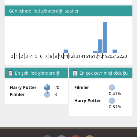
Gün içinde ileti gönderdiği saatler
0
1
2
3
4
5
6
7
8
9
10
11
12
13
14
15
16
17
18
19
20
21
22
23
En çok ileti gönderdiği
En çok çevrimiçi olduğu
bölümler
bölümler
Harry Potter
20
Filmler
0.41%
Filmler
3
Harry Potter
0.31%