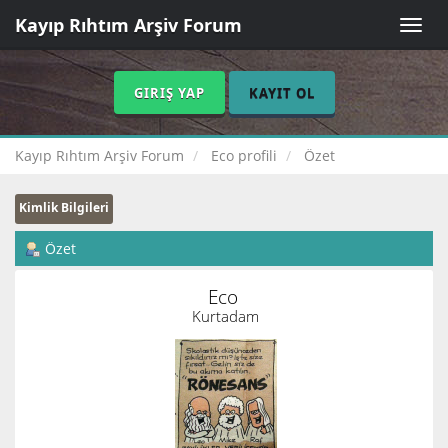
Kayıp Rıhtım Arşiv Forum
Toggle
naviga
GIRIŞ YAP
KAYIT OL
Kayıp Rıhtım Arşiv Forum
Eco profili
Özet
Kimlik Bilgileri
Özet
Eco 
Kurtadam