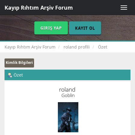
Kayıp Rıhtım Arşiv Forum
Toggle
naviga
GIRIŞ YAP
KAYIT OL
Kayıp Rıhtım Arşiv Forum
roland profili
Özet
Kimlik Bilgileri
Özet
roland 
Goblin