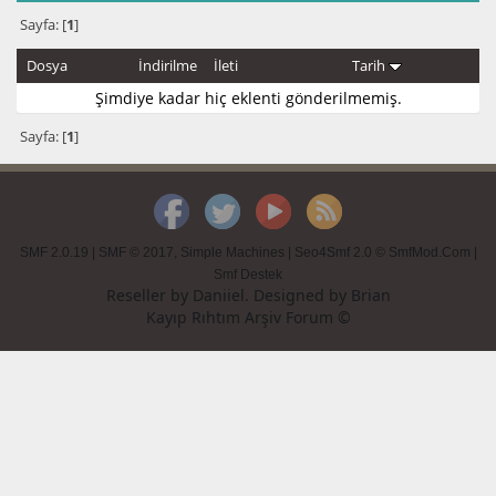
Sayfa: [
1
]
Dosya
İndirilme
İleti
Tarih
Şimdiye kadar hiç eklenti gönderilmemiş.
Sayfa: [
1
]
SMF 2.0.19
|
SMF © 2017
,
Simple Machines
|
Seo4Smf 2.0 © SmfMod.Com
|
Smf Destek
Reseller by
Daniiel
. Designed by
Brian
Kayıp Rıhtım Arşiv Forum ©