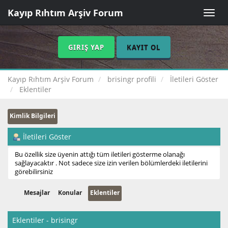
Kayıp Rıhtım Arşiv Forum
Toggle
naviga
GIRIŞ YAP
KAYIT OL
Kayıp Rıhtım Arşiv Forum
brisingr profili
İletileri Göster
Eklentiler
Kimlik Bilgileri
İletileri Göster
Bu özellik size üyenin attığı tüm iletileri gösterme olanağı
sağlayacaktır . Not sadece size izin verilen bölümlerdeki iletilerini
görebilirsiniz
Mesajlar
Konular
Eklentiler
Eklentiler - brisingr