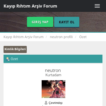
Kayıp Rıhtım Arşiv Forum
Toggle
naviga
GIRIŞ YAP
KAYIT OL
Kayıp Rıhtım Arşiv Forum
neutron profili
Özet
Kimlik Bilgileri
Özet
neutron 
Kurtadam
Çevrimdışı