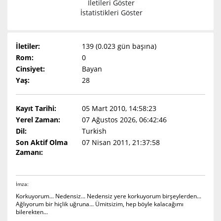
İletileri Göster
İstatistikleri Göster
İletiler:
139 (0.023 gün başına)
Rom:
0
Cinsiyet:
Bayan
Yaş:
28
Kayıt Tarihi:
05 Mart 2010, 14:58:23
Yerel Zaman:
07 Ağustos 2026, 06:42:46
Dil:
Turkish
Son Aktif Olma
07 Nisan 2011, 21:37:58
Zamanı:
İmza:
Korkuyorum... Nedensiz... Nedensiz yere korkuyorum birşeylerden...
Ağlıyorum bir hiçlik uğruna... Ümitsizim, hep böyle kalacağımı
bilerekten...