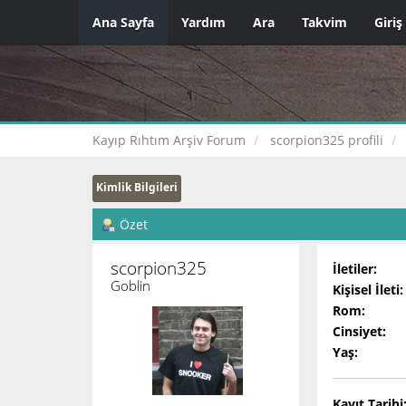
Ana Sayfa
Yardım
Ara
Takvim
Giriş
Kayıp Rıhtım Arşiv Forum
scorpion325 profili
Kimlik Bilgileri
Özet
scorpion325 
İletiler:
Goblin
Kişisel İleti:
Rom:
Cinsiyet:
Yaş:
Kayıt Tarihi