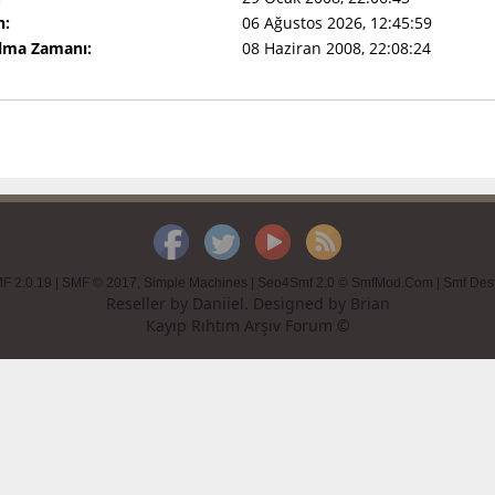
n:
06 Ağustos 2026, 12:45:59
Olma Zamanı:
08 Haziran 2008, 22:08:24
F 2.0.19
|
SMF © 2017
,
Simple Machines
|
Seo4Smf 2.0 © SmfMod.Com
|
Smf Des
Reseller by
Daniiel
. Designed by
Brian
Kayıp Rıhtım Arşiv Forum ©