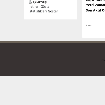
Çevrimdışı
Yerel Zama
İletileri Göster
Son Aktif 
İstatistikleri Göster
İmza:
SM