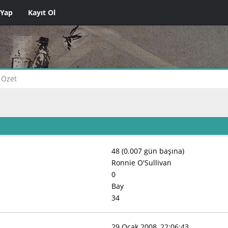
 Yap
Kayıt Ol
Özet
48 (0.007 gün başına)
Ronnie O'Sullivan
0
Bay
34
:
29 Ocak 2008, 22:06:43