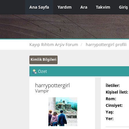
Ana Sayfa
Yardım
Ara
Takvim
Giriş
Kayıp Rıhtım Arşiv Forum
harrypottergirl profili
Kimlik Bilgileri
Özet
harrypottergirl 
İletiler:
Vampir
Kişisel İleti:
Rom:
Cinsiyet:
Yaş:
Yer: