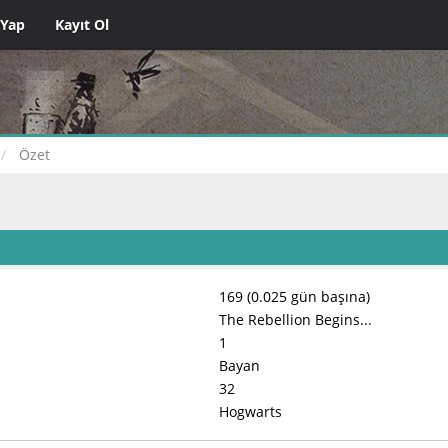
 Yap
Kayıt Ol
Özet
169 (0.025 gün başına)
The Rebellion Begins...
1
Bayan
32
Hogwarts