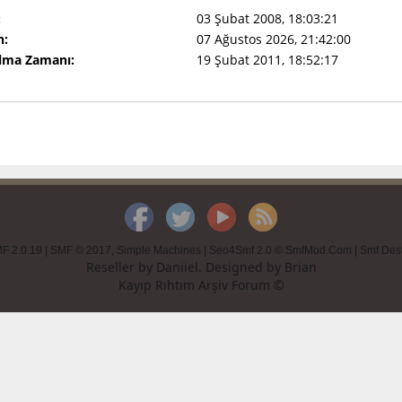
:
03 Şubat 2008, 18:03:21
n:
07 Ağustos 2026, 21:42:00
Olma Zamanı:
19 Şubat 2011, 18:52:17
F 2.0.19
|
SMF © 2017
,
Simple Machines
|
Seo4Smf 2.0 © SmfMod.Com
|
Smf Des
Reseller by
Daniiel
. Designed by
Brian
Kayıp Rıhtım Arşiv Forum ©