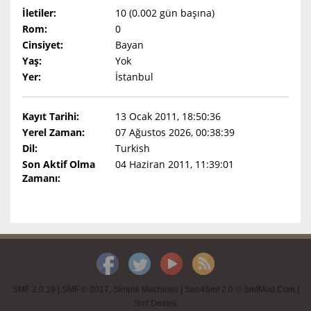
İletiler:
10 (0.002 gün başına)
Rom:
0
Cinsiyet:
Bayan
Yaş:
Yok
Yer:
İstanbul
Kayıt Tarihi:
13 Ocak 2011, 18:50:36
Yerel Zaman:
07 Ağustos 2026, 00:38:39
Dil:
Turkish
Son Aktif Olma
04 Haziran 2011, 11:39:01
Zamanı:
SMF 2.0.19
|
SMF © 2017
,
Simple Machines
|
Seo4Smf 2.0 © SmfMod.Com
|
Smf Destek