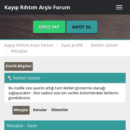
Kayıp Rıhtım Arşiv Forum
Toggle
naviga
GIRIŞ YAP
KAYIT OL
Kayıp Rıhtım Arşiv Forum
Kaze profili
İletileri Göster
Mesajlar
Kimlik Bilgileri
İletileri Göster
Bu özellik size üyenin attığı tüm iletileri gösterme olanağı
sağlayacaktır . Not sadece size izin verilen bölümlerdeki iletilerini
görebilirsiniz
Mesajlar
Konular
Eklentiler
Mesajlar - Kaze