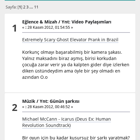
Sayfa: [
1
]
2
3
...
11
Eğlence & Mizah
/
Ynt: Video Paylaşımları
1
«
:
28 Kasım 2012, 01:54:55 »
Extremely Scary Ghost Elevator Prank in Brazil
Korkunç olmayı başarabilmiş bir kamera şakası.
Yalnız maksadını biraz aşmış, birisi korkudan
çocuğa zarar verir ya da kalpten gider diye izlerken
diken üstündeydim ama öyle bir şey olmadı en
azından O.o
Müzik
/
Ynt: Günün şarkısı
2
«
:
28 Kasım 2012, 00:46:52 »
Michael McCann - Icarus (Deus Ex: Human
Revolution Soundtrack)
Bir oyun için bu kadar kusursuz bir şarkı yaratmak?