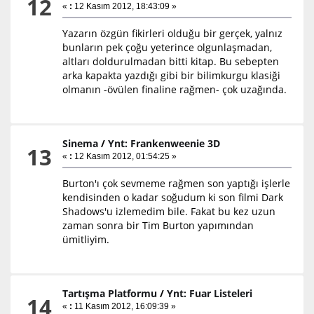
12
«
:
12 Kasım 2012, 18:43:09 »
Yazarın özgün fikirleri olduğu bir gerçek, yalnız
bunların pek çoğu yeterince olgunlaşmadan,
altları doldurulmadan bitti kitap. Bu sebepten
arka kapakta yazdığı gibi bir bilimkurgu klasiği
olmanın -övülen finaline rağmen- çok uzağında.
Sinema
/
Ynt: Frankenweenie 3D
13
«
:
12 Kasım 2012, 01:54:25 »
Burton'ı çok sevmeme rağmen son yaptığı işlerle
kendisinden o kadar soğudum ki son filmi Dark
Shadows'u izlemedim bile. Fakat bu kez uzun
zaman sonra bir Tim Burton yapımından
ümitliyim.
Tartışma Platformu
/
Ynt: Fuar Listeleri
14
«
:
11 Kasım 2012, 16:09:39 »