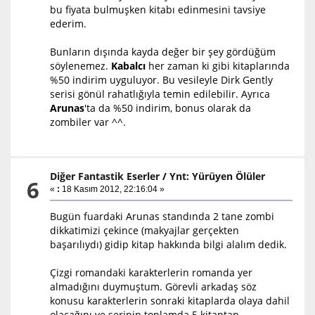
bu fiyata bulmuşken kitabı edinmesini tavsiye
ederim.
Bunların dışında kayda değer bir şey gördüğüm
söylenemez.
Kabalcı
her zaman ki gibi kitaplarında
%50 indirim uyguluyor. Bu vesileyle Dirk Gently
serisi gönül rahatlığıyla temin edilebilir. Ayrıca
Arunas
'ta da %50 indirim, bonus olarak da
zombiler var ^^.
Diğer Fantastik Eserler
/
Ynt: Yürüyen Ölüler
6
«
:
18 Kasım 2012, 22:16:04 »
Bugün fuardaki Arunas standında 2 tane zombi
dikkatimizi çekince (makyajlar gerçekten
başarılıydı) gidip kitap hakkında bilgi alalım dedik.
Çizgi romandaki karakterlerin romanda yer
almadığını duymuştum. Görevli arkadaş söz
konusu karakterlerin sonraki kitaplarda olaya dahil
olacağını ve serinin toplamda 5 kitaptan