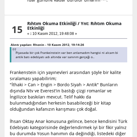
Rıhtım Okuma Etkinliği
/
Ynt: Rıhtım Okuma
15
Etkinliği
«
:
10 Kasım 2012, 19:48:08 »
Alıntı yapılan: Rhonin - 10 Kasım 2012, 19:14:26
Piyasada bir çok Frankeinstein var ben anlamadım hangisi ni alcam bi
antik batı edebiyatı adı altında var sanırım gerçeği o..
Frankenstein için yayınevleri arasından şöyle bir kalite
sıralaması yapabilirim;
"İthaki > Can > Engin > Bordo Siyah > Antik" Bunların
dışında Ntv ve Everest'in bastığı çizgi romanlar ve
İngilizce baskıları mevcut. Telif hakkı da
bulunmadığından herkesin basabileceği bir kitap
olduğundan kafanızın karışması çok doğal.
İhsan Oktay Anar konusuna gelince, bence kendisini Türk
Edebiyatı kategorisinde değerlendirmek iyi bir fikir yalnız
bu durumda Yosun hanımın da değindiği, listedeki diğer