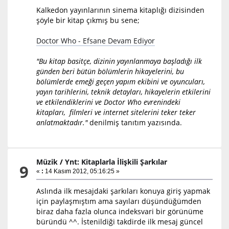
Kalkedon yayınlarının sinema kitaplığı dizisinden
şöyle bir kitap çıkmış bu sene;
Doctor Who - Efsane Devam Ediyor
"Bu kitap basitçe, dizinin yayınlanmaya başladığı ilk
günden beri bütün bölümlerin hikayelerini, bu
bölümlerde emeği geçen yapım ekibini ve oyuncuları,
yayın tarihlerini, teknik detayları, hikayelerin etkilerini
ve etkilendiklerini ve Doctor Who evrenindeki
kitapları, filmleri ve internet sitelerini teker teker
anlatmaktadır."
denilmiş tanıtım yazısında.
Müzik
/
Ynt: Kitaplarla İlişkili Şarkılar
9
«
:
14 Kasım 2012, 05:16:25 »
Aslında ilk mesajdaki şarkıları konuya giriş yapmak
için paylaşmıştım ama sayıları düşündüğümden
biraz daha fazla olunca indeksvari bir görünüme
büründü ^^. İstenildiği takdirde ilk mesaj güncel