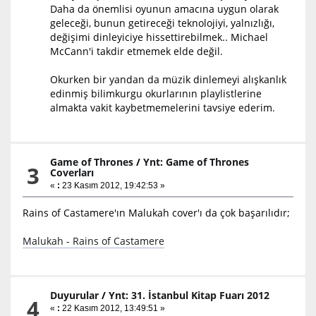
Daha da önemlisi oyunun amacına uygun olarak
geleceği, bunun getireceği teknolojiyi, yalnızlığı,
değişimi dinleyiciye hissettirebilmek.. Michael
McCann'i takdir etmemek elde değil.
Okurken bir yandan da müzik dinlemeyi alışkanlık
edinmiş bilimkurgu okurlarının playlistlerine
almakta vakit kaybetmemelerini tavsiye ederim.
Game of Thrones
/
Ynt: Game of Thrones
3
Coverları
«
:
23 Kasım 2012, 19:42:53 »
Rains of Castamere'ın Malukah cover'ı da çok başarılıdır;
Malukah - Rains of Castamere
Duyurular
/
Ynt: 31. İstanbul Kitap Fuarı 2012
4
«
:
22 Kasım 2012, 13:49:51 »