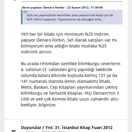
Alıntı yapılan: Denaro Forbin - 22 Kasım 2012, 11:36:06
Üçlü set yapmışlardır kesinlikle ama umarım tek kitap için de
%25 indirim yaparlar. Yapmazlarsa da alacağım ama.
YKY her bir kitabı için minimum %25 indirim
yapıyor Denaro Forbin. Set olarak satışları var mı
bilmiyorum ama aldığın kitabı mutlaka %25
indirimli alırsın.
Bu arada rıhtımdan özellikle bilimkurgu severlerin
4. salonun (3. salondan giriş yapıldığı takdirde
solunda kalan) dibinde kuytuda kalmış 131 ya da
141 numaralı stantda (emin olamadım) İthaki,
Metis, Baskan, Cep Kitapları yayınlarından çıkmış
bilimkurgu ve fantastik kitaplar, Hiçi Destanı'nın 3
cildi ve pek çok Asimov kitabı uzun zamandır alıcı
bekliyor, bilginize.
Duyurular
/
Ynt: 31. İstanbul Kitap Fuarı 2012