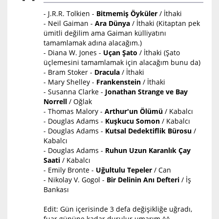
- J.R.R. Tolkien -
Bitmemiş Öyküler
/ İthaki
- Neil Gaiman -
Ara Dünya
/ İthaki (Kitaptan pek
ümitli değilim ama Gaiman külliyatını
tamamlamak adına alacağım.)
- Diana W. Jones -
Uçan Şato
/ İthaki (Şato
üçlemesini tamamlamak için alacağım bunu da)
- Bram Stoker -
Dracula
/ İthaki
- Mary Shelley -
Frankenstein
/ İthaki
- Susanna Clarke -
Jonathan Strange ve Bay
Norrell
/ Oğlak
- Thomas Malory -
Arthur'un Ölümü
/ Kabalcı
- Douglas Adams -
Kuşkucu Somon
/ Kabalcı
- Douglas Adams -
Kutsal Dedektiflik Bürosu
/
Kabalcı
- Douglas Adams -
Ruhun Uzun Karanlık Çay
Saati
/ Kabalcı
- Emily Bronte -
Uğultulu Tepeler
/ Can
- Nikolay V. Gogol -
Bir Delinin Anı Defteri
/ İş
Bankası
Edit: Gün içerisinde 3 defa değişikliğe uğradı,
fuar gününe kadar durulur umarım ^^.