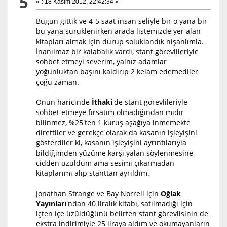
5
«
:
18 Kasım 2012, 22:42:34 »
Bugün gittik ve 4-5 saat insan seliyle bir o yana bir
bu yana sürüklenirken arada listemizde yer alan
kitapları almak için durup soluklandık nişanlımla.
İnanılmaz bir kalabalık vardı, stant görevlileriyle
sohbet etmeyi severim, yalnız adamlar
yoğunluktan başını kaldırıp 2 kelam edemediler
çoğu zaman.
Onun haricinde
İthaki
'de stant görevlileriyle
sohbet etmeye fırsatım olmadığından mıdır
bilinmez, %25'ten 1 kuruş aşağıya inmemekte
direttiler ve gerekçe olarak da kasanın işleyişini
gösterdiler ki, kasanın işleyişini ayrıntılarıyla
bildiğimden yüzüme karşı yalan söylenmesine
cidden üzüldüm ama sesimi çıkarmadan
kitaplarımı alıp stanttan ayrıldım.
Jonathan Strange ve Bay Norrell için
Oğlak
Yayınları
'ndan 40 liralık kitabı, satılmadığı için
içten içe üzüldüğünü belirten stant görevlisinin de
ekstra indirimiyle 25 liraya aldım ve okumayanların