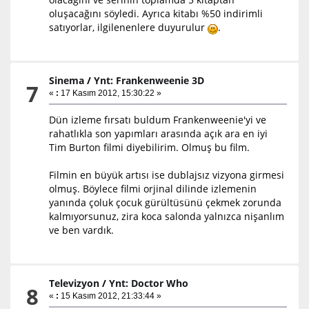
oluşacağını söyledi. Ayrıca kitabı %50 indirimli
satıyorlar, ilgilenenlere duyurulur
.
Sinema
/
Ynt: Frankenweenie 3D
7
«
:
17 Kasım 2012, 15:30:22 »
Dün izleme fırsatı buldum Frankenweenie'yi ve
rahatlıkla son yapımları arasında açık ara en iyi
Tim Burton filmi diyebilirim. Olmuş bu film.
Filmin en büyük artısı ise dublajsız vizyona girmesi
olmuş. Böylece filmi orjinal dilinde izlemenin
yanında çoluk çocuk gürültüsünü çekmek zorunda
kalmıyorsunuz, zira koca salonda yalnızca nişanlım
ve ben vardık.
Televizyon
/
Ynt: Doctor Who
8
«
:
15 Kasım 2012, 21:33:44 »