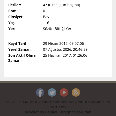
İletiler:
47 (0.009 gün başına)
Rom:
0
Cinsiyet:
Bay
Yaş:
116
Yer:
Sözün Bittiği Yer
Kayıt Tarihi:
29 Nisan 2012, 09:07:06
Yerel Zaman:
07 Ağustos 2026, 20:46:59
Son Aktif Olma
25 Haziran 2017, 01:26:06
Zamanı:
SMF 2.0.19
|
SMF © 2017
,
Simple Machines
|
Seo4Smf 2.0 © SmfMod.Com
|
Smf Destek
Reseller by
Daniiel
. Designed by
Brian