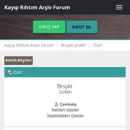
Kayıp Rıhtım Arşiv Forum
Toggle
naviga
GIRIŞ YAP
KAYIT OL
Kayıp Rıhtım Arşiv Forum
Brsykt profili
Özet
Kimlik Bilgileri
Özet
Brsykt 
Goblin
Çevrimdışı
İletileri Göster
İstatistikleri Göster