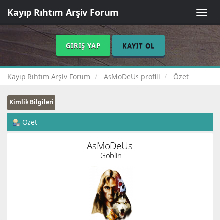
Kayıp Rıhtım Arşiv Forum
Toggle
naviga
GIRIŞ YAP
KAYIT OL
Kayıp Rıhtım Arşiv Forum
AsMoDeUs profili
Özet
Kimlik Bilgileri
Özet
AsMoDeUs 
Goblin