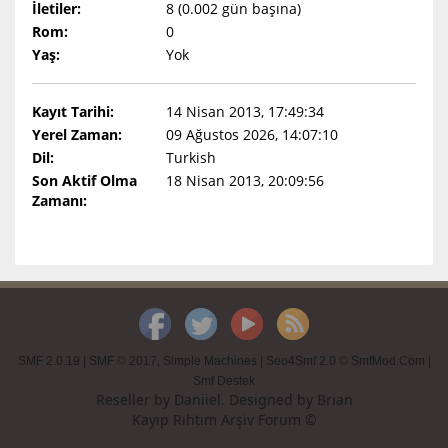
İletiler:
8 (0.002 gün başına)
Rom:
0
Yaş:
Yok
Kayıt Tarihi:
14 Nisan 2013, 17:49:34
Yerel Zaman:
09 Ağustos 2026, 14:07:10
Dil:
Turkish
Son Aktif Olma
18 Nisan 2013, 20:09:56
Zamanı:
SMF 2.0.19
|
SMF © 2017
,
Simple Machines
|
Seo4Smf 2.0 © SmfMod.Com
|
Smf Destek
Reseller by
Daniiel
. Designed by
Brian
Kayıp Rıhtım Arşiv Forum ©