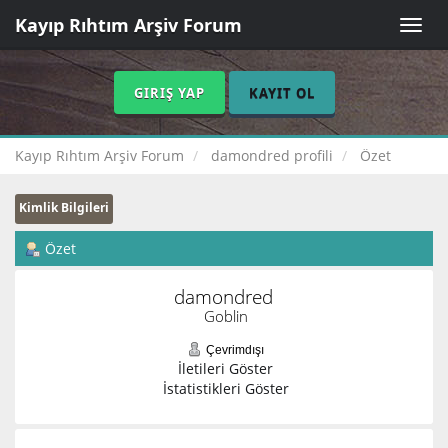
Kayıp Rıhtım Arşiv Forum
Toggle
naviga
GIRIŞ YAP
KAYIT OL
Kayıp Rıhtım Arşiv Forum
damondred profili
Özet
Kimlik Bilgileri
Özet
damondred 
Goblin
Çevrimdışı
İletileri Göster
İstatistikleri Göster