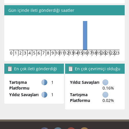
Gün içinde ileti gönderdiği saatler
0
1
2
3
4
5
6
7
8
9
10
11
12
13
14
15
16
17
18
19
20
21
22
23
En çok ileti gönderdiği
En çok çevrimiçi olduğu
bölümler
bölümler
Tartışma
1
Yıldız Savaşları
Platformu
0.16%
Yıldız Savaşları
1
Tartışma
Platformu
0.02%