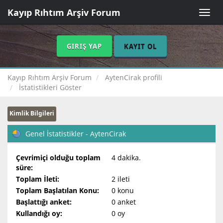
Kayıp Rıhtım Arşiv Forum
Toggle
naviga
GIRIŞ YAP
KAYIT OL
Kayıp Rıhtım Arşiv Forum
AytenCirak profili
İstatistikleri Göster
Kimlik Bilgileri
Genel İstatistikler - AytenCirak
Çevrimiçi olduğu toplam
4 dakika.
süre:
Toplam İleti:
2 ileti
Toplam Başlatılan Konu:
0 konu
Başlattığı anket:
0 anket
Kullandığı oy:
0 oy