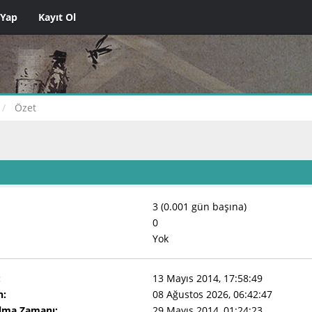
 Yap
Kayıt Ol
Özet
3 (0.001 gün başına)
0
Yok
:
13 Mayıs 2014, 17:58:49
n:
08 Ağustos 2026, 06:42:47
Olma Zamanı:
29 Mayıs 2014, 01:24:23