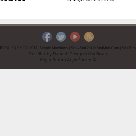
F 2.0.19
|
SMF © 2017
,
Simple Machines
|
Seo4Smf 2.0 © SmfMod.Com
|
Smf Des
Reseller by
Daniiel
. Designed by
Brian
Kayıp Rıhtım Arşiv Forum ©