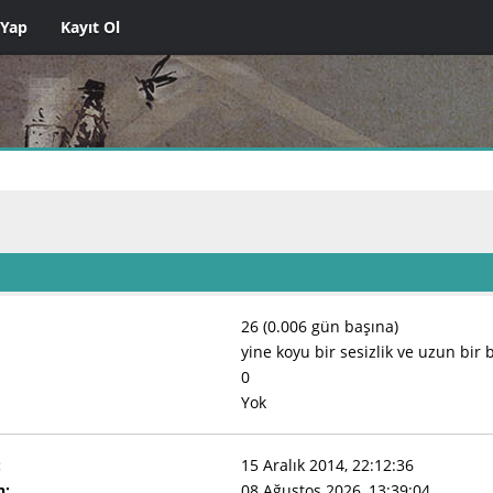
 Yap
Kayıt Ol
26 (0.006 gün başına)
yine koyu bir sesizlik ve uzun bir b
0
Yok
:
15 Aralık 2014, 22:12:36
n:
08 Ağustos 2026, 13:39:04