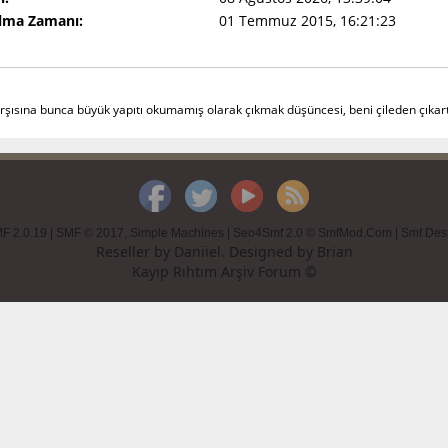
Olma Zamanı:
01 Temmuz 2015, 16:21:23
arşısına bunca büyük yapıtı okumamış olarak çıkmak düşüncesi, beni çileden çıkart
F 2.0.19
|
SMF © 2017
,
Simple Machines
|
Seo4Smf 2.0 © SmfMod.Com
|
Smf Des
Reseller by
Daniiel
. Designed by
Brian
Kayıp Rıhtım Arşiv Forum ©