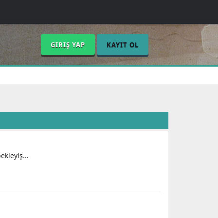
GIRIŞ YAP
KAYIT OL
ekleyiş...