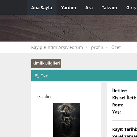
Ana Sayfa
Yardım
Ara
Takvim
Giriş
Kayıp Rıhtım Arşiv Forum
profili
Özet
Kimlik Bilgileri
Özet
İletiler:
Goblin
Kişisel İleti:
Rom:
Yaş:
Kayıt Tarihi
Yerel Zama