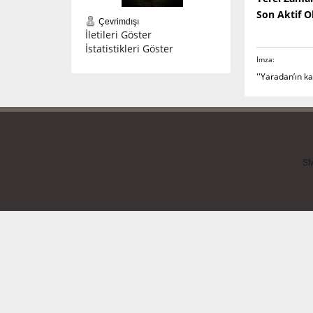
Son Aktif 
Çevrimdışı
İletileri Göster
İstatistikleri Göster
İmza:
''Yaradan’ın k
SM