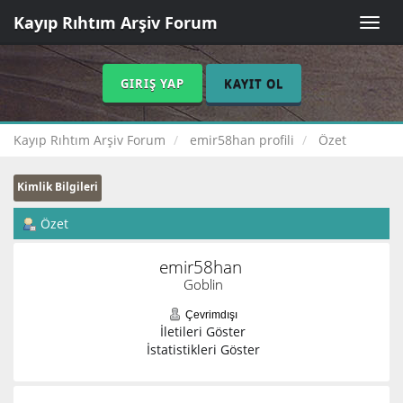
Kayıp Rıhtım Arşiv Forum
Toggle
naviga
GIRIŞ YAP
KAYIT OL
Kayıp Rıhtım Arşiv Forum
emir58han profili
Özet
Kimlik Bilgileri
Özet
emir58han 
Goblin
Çevrimdışı
İletileri Göster
İstatistikleri Göster