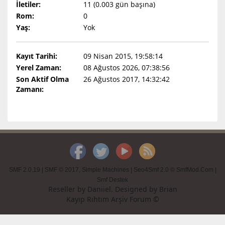
İletiler:
11 (0.003 gün başına)
Rom:
0
Yaş:
Yok
Kayıt Tarihi:
09 Nisan 2015, 19:58:14
Yerel Zaman:
08 Ağustos 2026, 07:38:56
Son Aktif Olma
26 Ağustos 2017, 14:32:42
Zamanı:
SMF 2.0.19
|
SMF © 2017
,
Simple Machines
|
Seo4Smf 2.0 © SmfMod.Com
|
Smf Destek
Reseller by
Daniiel
. Designed by
Brian
Kayıp Rıhtım Arşiv Forum ©