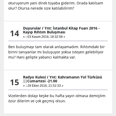
oturuyorum yani direk tüyaba giderim. Orada katılsam
olur? Olursa nerede size katılabilirim?
Duyurular
/
Ynt: İstanbul Kitap Fuarı 2016 -
14
Kayıp Rıhtım Buluşması
«
:
03 Kasım 2016, 18:32:58 »
Ben buluşmayı tam olarak anlayamadım. Rıhtımdaki bir
birini tanıyanlar mı buluşuyor yoksa isteyen gelebiliyor
mu? Hani gelipte yabancı kalmakta var.
Radyo Kulesi
/
Ynt: Kahramanın Yol Türküsü
15
||Cumartesi -21.00
«
:
29 Ekim 2016, 21:52:33 »
Vizelerden dolayı keşke bu hafta yayın olmasa demiştim
özür dilerim ve çok geçmiş olsun.