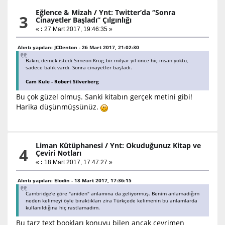
Eğlence & Mizah
/
Ynt: Twitter’da “Sonra
3
Cinayetler Başladı” Çılgınlığı
«
:
27 Mart 2017, 19:46:35 »
Alıntı yapılan: JCDenton - 26 Mart 2017, 21:02:30
Bakın, demek istedi Simeon Krug, bir milyar yıl önce hiç insan yoktu,
sadece balık vardı. Sonra cinayetler başladı.
Cam Kule - Robert Silverberg
Bu çok güzel olmuş. Sanki kitabın gerçek metini gibi!
Harika düşünmüşsünüz.
Liman Kütüphanesi
/
Ynt: Okuduğunuz Kitap ve
4
Çeviri Notları
«
:
18 Mart 2017, 17:47:27 »
Alıntı yapılan: Elodin - 18 Mart 2017, 17:36:15
Cambridge'e göre "aniden" anlamına da geliyormuş. Benim anlamadığım
neden kelimeyi öyle bıraktıkları zira Türkçede kelimenin bu anlamlarda
kullanıldığına hiç rastlamadım.
Bu tarz text bookları konuyu bilen ancak çevrimen