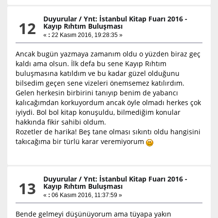
Duyurular
/
Ynt: İstanbul Kitap Fuarı 2016 -
12
Kayıp Rıhtım Buluşması
«
:
22 Kasım 2016, 19:28:35 »
Ancak bugün yazmaya zamanım oldu o yüzden biraz geç
kaldı ama olsun. İlk defa bu sene Kayıp Rıhtım
buluşmasına katıldım ve bu kadar güzel olduğunu
bilsedim geçen sene vizeleri önemsemez katılırdım.
Gelen herkesin birbirini tanıyıp benim de yabancı
kalıcağımdan korkuyordum ancak öyle olmadı herkes çok
iyiydi. Bol bol kitap konuşuldu, bilmediğim konular
hakkında fikir sahibi oldum.
Rozetler de harika! Beş tane olması sıkıntı oldu hangisini
takıcağıma bir türlü karar veremiyorum
Duyurular
/
Ynt: İstanbul Kitap Fuarı 2016 -
13
Kayıp Rıhtım Buluşması
«
:
06 Kasım 2016, 11:37:59 »
Bende gelmeyi düşünüyorum ama tüyapa yakın