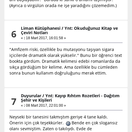
(Ayrıca o virgülün orada ne işe yaradığını çözemedim.)
Liman Kütüphanesi
/
Ynt: Okuduğunuz Kitap ve
6
Çeviri Notları
«
:
18 Mart 2017, 16:01:58 »
"Amfizem riski, özellikle bu mutasyonu taşıyan sigara
içicilerde dramatik olarak yükselir." Bunu bir öğrenci text
bookta gördüm. Dramatik kelimesi edebi romanlarda da
sıkça gördüğüm bir kelime. Ama özellikle bu cümleden
sonra bunun kullanım doğruluğunu merak ettim.
Duyurular
/
Ynt: Kayıp Rıhtım Rozetleri - Dağıtım
7
Şehir ve Kişileri
«
:
08 Mart 2017, 22:01:00 »
Neyseki bir tanesini takmıştım geriye 4 tane kaldı.
Önerin için çok teşekkürler.
Bende en çok slogansız
olanı sevmiştim. Zaten o takılıydı. Evde de