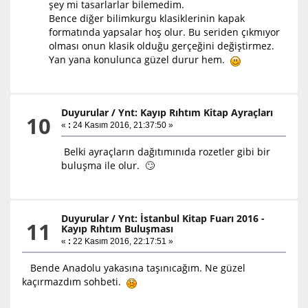
şey mi tasarlarlar bilemedim.
Bence diğer bilimkurgu klasiklerinin kapak
formatında yapsalar hoş olur. Bu seriden çıkmıyor
olması onun klasik olduğu gerçeğini değiştirmez.
Yan yana konulunca güzel durur hem.
Duyurular
/
Ynt: Kayıp Rıhtım Kitap Ayraçları
10
«
:
24 Kasım 2016, 21:37:50 »
Belki ayraçların dağıtımınıda rozetler gibi bir
buluşma ile olur. 🙄
Duyurular
/
Ynt: İstanbul Kitap Fuarı 2016 -
11
Kayıp Rıhtım Buluşması
«
:
22 Kasım 2016, 22:17:51 »
Bende Anadolu yakasına taşınıcağım. Ne güzel
kaçırmazdım sohbeti.