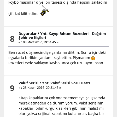
koybolmasınlar diye bir tanesi dışında hepsini sakladım
çift kat kilitledim.
Duyurular
/
Ynt: Kayıp Rıhtım Rozetleri - Dağıtım
8
Şehir ve Kişileri
«
:
08 Mart 2017, 19:04:45 »
Ben rozet düşmesindiye çantama diktim. Sonra içindeki
eşyalarla birlikte çantamı kaybettim. Pişmanım
Rozetleri evde saklayın kaybolunca çok üzülüyor insan.
Vakıf Serisi
/
Ynt: Vakıf Serisi Soru Hattı
9
«
:
28 Kasım 2016, 20:31:43 »
Kitap kapaklarını çok önemsememeye çalışsamda
merak etmeden de duramıyorum. Vakıf serisinin
kapakları bilimkurgu klasikleri gibi minimalist mi
olur, yoksa orijinal kapak mı kullanırlar, başka bir