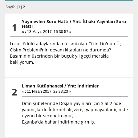
Sayfa: [
1
]
2
Yayınevleri Soru Hattı
/
Ynt: İthaki Yayınları Soru
1
Hattı
«
:
13 Mayıs 2017, 16:30:57 »
Locus ödülü adaylarında da ismi olan Cixin Liu'nun Üç
Cisim Problemi'nin devam kitapları ne durumda?
Basımının üzerinden bir buçuk yıl geçti merakla
bekliyorum.
Liman Kütüphanesi
/
Ynt: İndirimler
2
«
:
11 Nisan 2017, 22:33:23 »
Dr'ın şubelerinde Doğan yayınları için 3 al 2 öde
yapmışlardı. İnternet alışverişi yapmayanlar için de
uygun bir seçenek olmuş.
Eganba'da bahar indirimine girmiş.