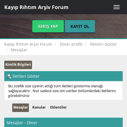
Kayıp Rıhtım Arşiv Forum
Toggle
naviga
GIRIŞ YAP
KAYIT OL
Kayıp Rıhtım Arşiv Forum
Diner profili
İletileri Göster
Mesajlar
Kimlik Bilgileri
İletileri Göster
Bu özellik size üyenin attığı tüm iletileri gösterme olanağı
sağlayacaktır . Not sadece size izin verilen bölümlerdeki iletilerini
görebilirsiniz
Mesajlar
Konular
Eklentiler
Mesajlar - Diner