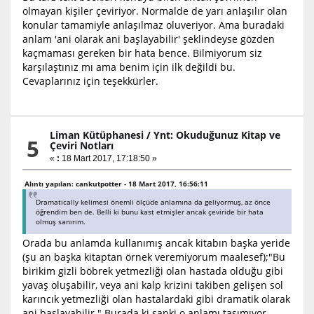
olmayan kişiler çeviriyor. Normalde de yarı anlaşılır olan
konular tamamiyle anlaşılmaz oluveriyor. Ama buradaki
anlam 'ani olarak ani başlayabilir' şeklindeyse gözden
kaçmaması gereken bir hata bence. Bilmiyorum siz
karşılaştınız mı ama benim için ilk değildi bu.
Cevaplarınız için teşekkürler.
Liman Kütüphanesi
/
Ynt: Okuduğunuz Kitap ve
5
Çeviri Notları
«
:
18 Mart 2017, 17:18:50 »
Alıntı yapılan: cankutpotter - 18 Mart 2017, 16:56:11
Dramatically kelimesi önemli ölçüde anlamına da geliyormuş, az önce
öğrendim ben de. Belli ki bunu kast etmişler ancak çeviride bir hata
olmuş sanırım.
Orada bu anlamda kullanımış ancak kitabın başka yeride
(şu an başka kitaptan örnek veremiyorum maalesef);"Bu
birikim gizli böbrek yetmezliği olan hastada olduğu gibi
yavaş oluşabilir, veya ani kalp krizini takiben gelişen sol
karıncık yetmezliği olan hastalardaki gibi dramatik olarak
ani başlayabilir." Burada ki sanki o anlamı taşımıyor.