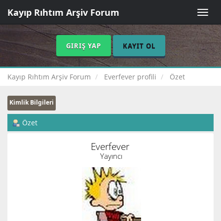
Kayıp Rıhtım Arşiv Forum
Toggle
naviga
GIRIŞ YAP
KAYIT OL
Kayıp Rıhtım Arşiv Forum
Everfever profili
Özet
Kimlik Bilgileri
Özet
Everfever 
Yayıncı