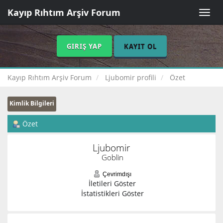
Kayıp Rıhtım Arşiv Forum
Toggle
naviga
GIRIŞ YAP
KAYIT OL
Kayıp Rıhtım Arşiv Forum
Ljubomir profili
Özet
Kimlik Bilgileri
Özet
Ljubomir 
Goblin
Çevrimdışı
İletileri Göster
İstatistikleri Göster