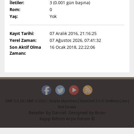
İletiler:
3 (0.001 gün başına)
Rom:
0
Yaş:
Yok
Kayıt Tarihi:
07 Aralık 2016, 21:16:25
Yerel Zaman:
07 Ağustos 2026, 07:41:32
Son Aktif Olma
16 Ocak 2018, 22:22:06
Zamanı:
SMF 2.0.19
|
SMF © 2017
,
Simple Machines
|
Seo4Smf 2.0 © SmfMod.Com
|
Smf Destek
Reseller by
Daniiel
. Designed by
Brian
Kayıp Rıhtım Arşiv Forum ©