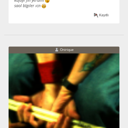
kafayı fln yerdım
saol blgıler ıcn
Kayıtlı
Onirique