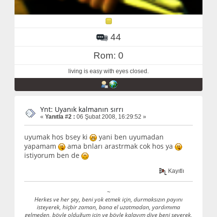
44
Rom: 0
living is easy with eyes closed.
Ynt: Uyanık kalmanın sırrı
«
Yanıtla #2 :
06 Şubat 2008, 16:29:52 »
uyumak hos bsey ki
yani ben uyumadan
yapamam
ama bnları arastrmak cok hos ya
istiyorum ben de
Kayıtlı
~
Herkes ve her şey, beni yok etmek için, durmaksızın payını
isteyerek, hiçbir zaman, bana el uzatmadan, yardımıma
gelmeden, böyle olduğum için ve böyle kalayım diye beni severek,