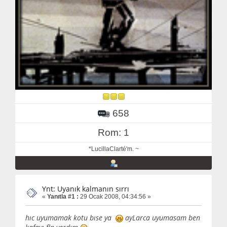
658
Rom: 1
*LucillaClarté'm. ~
Ynt: Uyanık kalmanın sırrı
«
Yanıtla #1 :
29 Ocak 2008, 04:34:56 »
hıc uyumamak kotu bıse ya
ayLarca uyumasam ben