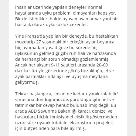
İnsanlar üzerinde yapılan deneyler normal
hayatlarında uyku problemi olmayanları kapsıyor.
Bir de istedikleri halde uyuyamayanlar var yani bir
hastalık olarak uykusuzluk çekenler.
Yine Fransa'da yapılan bir deneyde, bu hastalıktan
muzdarip 27 yaşındaki bir erkeğin aylar boyunca
hiç uyumadan yaşadığı ve bu sürede hiç
uykusunun gelmediği gibi ruh hali ve hafızasında
da herhangi bir sorun olmadığı gözlemlenmiş.
Ancak her akşam 9-11 saatleri arasında 20-60
dakika süreyle gözlerinde görüş bozukluğu, el ve
ayak parmaklarında ağrı ve uyuşma meydana
geliyormuş.
Tekrar başlangıca, 'insan ne kadar uyanık kalabilir'
sorusuna döndüğümüzde, görüldüğü gibi net ve
tatminkar bir cevap henüz bulunabilmiş değil. Bu
arada ABD Savunma Bakanlığı karacı, denizci ve
havacıları, hiçbir fonksiyonel eksiklik göstermeden
uzun süre uyanık tutabilecek araştırma projeleri
için bütçesinden para bile ayırmış.