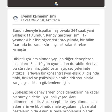
Uyanık kalmanın sırrı
«
:
24 Ocak 2008, 14:53:45 »
Bunun deneyle ispatlanmış cevabı 264 saat, yani
yaklaşık 11 gündür. Randy Gardner isimli 17
yaşındaki bir lise öğrencisi 1965 yılında, bir bilim
fuarında bu kadar süre uyanık kalarak rekor
kırmıştır.
Dikkatli gözlem altında yapılan diğer deneylerde
insanların 8 ila 10 gün uyumadan durabildikleri ve
bu sürede zihin, güdü ve anlayış seviyelerinde
gittikçe ilerleyen bir konsantrasyon eksikliği dışında
tıbbi, fiziksel ve psikolojik olarak ciddi sorunlarla
karşılaşmadıkları gözlemlenmiştir.
Şüphesiz bu deneylerden önce deneklerin ne kadar
bir süreyle derin uyku hali yaşadıkları
bilinmemektedir. Ancak cephede ateş altında olan
askerlerin ve tıbbi müdahale uygulanmış bazı akıl
hastalarının da 4 gün süreyle problemsiz olarak