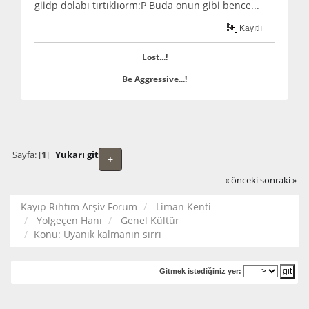
giidp dolabı tırtıklıorm:P Buda onun gibi bence...
Kayıtlı
Lost...!
Be Aggressive...!
Sayfa: [
1
]
Yukarı git
+
« önceki
sonraki »
Kayıp Rıhtım Arşiv Forum
Liman Kenti
Yolgeçen Hanı
Genel Kültür
Konu:
Uyanık kalmanın sırrı
Gitmek istediğiniz yer: