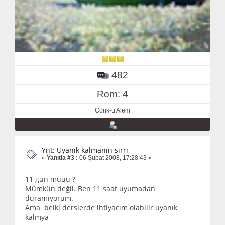
482
Rom: 4
Cönk-ü Alem
Ynt: Uyanık kalmanın sırrı
«
Yanıtla #3 :
06 Şubat 2008, 17:28:43 »
11 gün müüü ?
Mümkün değil. Ben 11 saat uyumadan
duramıyorum.
Ama belki derslerde ihtiyacım olabilir uyanık
kalmya