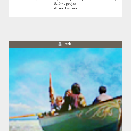
üstüme geliyor.
AlbertCamus
Ireth~