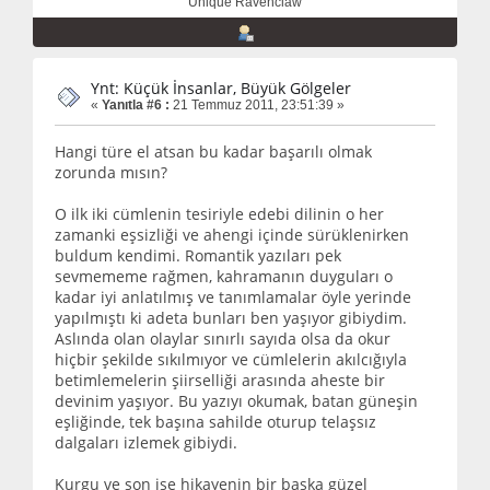
Unique Ravenclaw
Ynt: Küçük İnsanlar, Büyük Gölgeler
«
Yanıtla #6 :
21 Temmuz 2011, 23:51:39 »
Hangi türe el atsan bu kadar başarılı olmak
zorunda mısın?
O ilk iki cümlenin tesiriyle edebi dilinin o her
zamanki eşsizliği ve ahengi içinde sürüklenirken
buldum kendimi. Romantik yazıları pek
sevmememe rağmen, kahramanın duyguları o
kadar iyi anlatılmış ve tanımlamalar öyle yerinde
yapılmıştı ki adeta bunları ben yaşıyor gibiydim.
Aslında olan olaylar sınırlı sayıda olsa da okur
hiçbir şekilde sıkılmıyor ve cümlelerin akılcığıyla
betimlemelerin şiirselliği arasında aheste bir
devinim yaşıyor. Bu yazıyı okumak, batan güneşin
eşliğinde, tek başına sahilde oturup telaşsız
dalgaları izlemek gibiydi.
Kurgu ve son ise hikayenin bir başka güzel