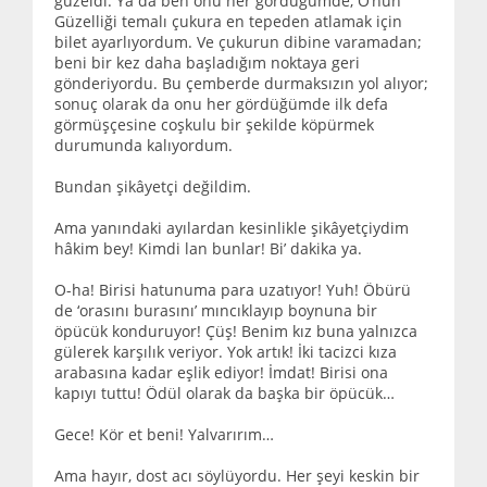
güzeldi. Ya da ben onu her gördüğümde, O’nun
Güzelliği temalı çukura en tepeden atlamak için
bilet ayarlıyordum. Ve çukurun dibine varamadan;
beni bir kez daha başladığım noktaya geri
gönderiyordu. Bu çemberde durmaksızın yol alıyor;
sonuç olarak da onu her gördüğümde ilk defa
görmüşçesine coşkulu bir şekilde köpürmek
durumunda kalıyordum.
Bundan şikâyetçi değildim.
Ama yanındaki ayılardan kesinlikle şikâyetçiydim
hâkim bey! Kimdi lan bunlar! Bi’ dakika ya.
O-ha! Birisi hatunuma para uzatıyor! Yuh! Öbürü
de ‘orasını burasını’ mıncıklayıp boynuna bir
öpücük konduruyor! Çüş! Benim kız buna yalnızca
gülerek karşılık veriyor. Yok artık! İki tacizci kıza
arabasına kadar eşlik ediyor! İmdat! Birisi ona
kapıyı tuttu! Ödül olarak da başka bir öpücük…
Gece! Kör et beni! Yalvarırım…
Ama hayır, dost acı söylüyordu. Her şeyi keskin bir