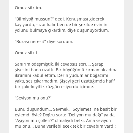
Omuz silktim.
“Bilmiyoğ mussun?” dedi. Konuşması giderek
kayıyordu; sızar kalır ben de bir şekilde evimin
yolunu bulmaya çıkardım, diye düşünüyordum.
“Burası neresi?” diye sordum.
Omuz silkti.
Sanırım ödeşmiştik, iki cevapsız soru… Şarap
şişesini bana uzattı. Bir büyüğümü kırmamak adına
ikramını kabul ettim. Derin yudumlar boğazımı
yaktı, ses çıkarmadım. Şişeyi geri uzattığımda hafif
bir çakırkeyiflik rüzgârı esiyordu içimde.
“Seviyon mu onu?”
Bunu düşündüm… Sevmek… Söylemesi ne basit bir
eylemdi öyle? Doğru soru: “Deliyon mu dağı” ya da,
“Aşıyon mu çölleri?” olmalıydı belki. Ama seviyon
mu onu... Buna verilebilecek tek bir cevabım vardı: