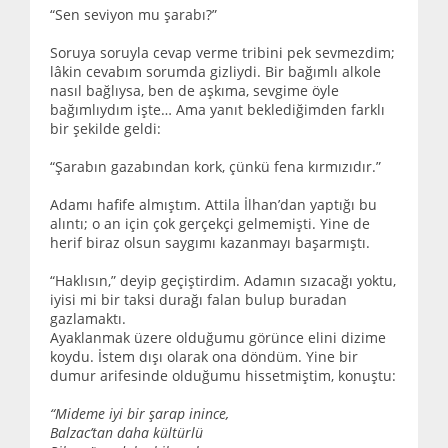
“Sen seviyon mu şarabı?”
Soruya soruyla cevap verme tribini pek sevmezdim;
lâkin cevabım sorumda gizliydi. Bir bağımlı alkole
nasıl bağlıysa, ben de aşkıma, sevgime öyle
bağımlıydım işte… Ama yanıt beklediğimden farklı
bir şekilde geldi:
“Şarabın gazabından kork, çünkü fena kırmızıdır.”
Adamı hafife almıştım. Attila İlhan’dan yaptığı bu
alıntı; o an için çok gerçekçi gelmemişti. Yine de
herif biraz olsun saygımı kazanmayı başarmıştı.
“Haklısın,” deyip geçiştirdim. Adamın sızacağı yoktu,
iyisi mi bir taksi durağı falan bulup buradan
gazlamaktı.
Ayaklanmak üzere olduğumu görünce elini dizime
koydu. İstem dışı olarak ona döndüm. Yine bir
dumur arifesinde olduğumu hissetmiştim, konuştu:
“Mideme iyi bir şarap inince,
Balzac’tan daha kültürlü