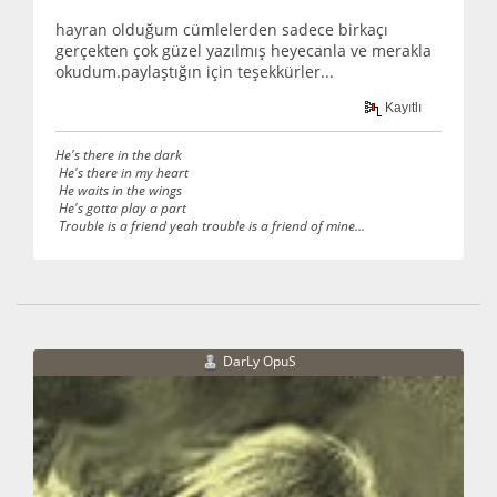
hayran olduğum cümlelerden sadece birkaçı
gerçekten çok güzel yazılmış heyecanla ve merakla
okudum.paylaştığın için teşekkürler...
Kayıtlı
He's there in the dark
He's there in my heart
He waits in the wings
He's gotta play a part
Trouble is a friend yeah trouble is a friend of mine...
DarLy OpuS