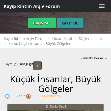
Kayıp Rıhtım Arşiv Forum
Toggle
naviga
GIRIŞ YAP
KAYIT OL
Kayıp Rıhtım Arşiv Forum
Liman Kenti
Düşler Limanı
Konu:
Küçük İnsanlar, Büyük Gölgeler
« önceki
sonraki »
Sayfa: [
1
]
Aşağı git
+
Küçük İnsanlar, Büyük
Gölgeler
13 Yanıt
13610 Gösterim
DarLy OpuS