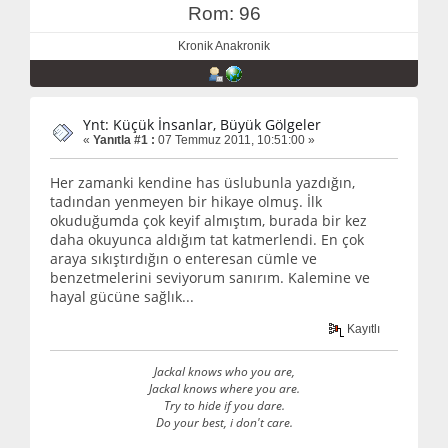
Rom: 96
Kronik Anakronik
Ynt: Küçük İnsanlar, Büyük Gölgeler
«
Yanıtla #1 :
07 Temmuz 2011, 10:51:00 »
Her zamanki kendine has üslubunla yazdığın,
tadından yenmeyen bir hikaye olmuş. İlk
okuduğumda çok keyif almıştım, burada bir kez
daha okuyunca aldığım tat katmerlendi. En çok
araya sıkıştırdığın o enteresan cümle ve
benzetmelerini seviyorum sanırım. Kalemine ve
hayal gücüne sağlık...
Kayıtlı
Jackal knows who you are,
Jackal knows where you are.
Try to hide if you dare.
Do your best, i don't care.