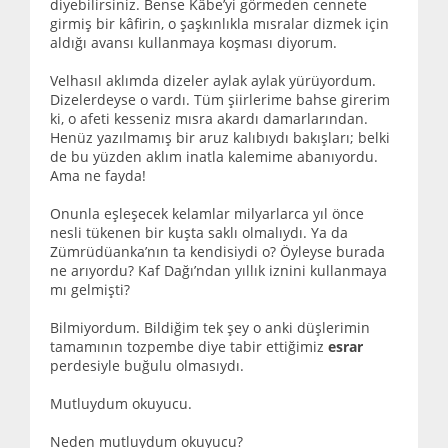
diyebilirsiniz. Bense Kâbe’yi görmeden cennete
girmiş bir kâfirin, o şaşkınlıkla mısralar dizmek için
aldığı avansı kullanmaya koşması diyorum.
Velhasıl aklımda dizeler aylak aylak yürüyordum.
Dizelerdeyse o vardı. Tüm şiirlerime bahse girerim
ki, o afeti kesseniz mısra akardı damarlarından.
Henüz yazılmamış bir aruz kalıbıydı bakışları; belki
de bu yüzden aklım inatla kalemime abanıyordu.
Ama ne fayda!
Onunla eşleşecek kelamlar milyarlarca yıl önce
nesli tükenen bir kuşta saklı olmalıydı. Ya da
Zümrüdüanka’nın ta kendisiydi o? Öyleyse burada
ne arıyordu? Kaf Dağı’ndan yıllık iznini kullanmaya
mı gelmişti?
Bilmiyordum. Bildiğim tek şey o anki düşlerimin
tamamının tozpembe diye tabir ettiğimiz
esrar
perdesiyle buğulu olmasıydı.
Mutluydum okuyucu.
Neden mutluydum okuyucu?