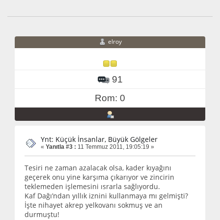
elroy
91
Rom: 0
Ynt: Küçük İnsanlar, Büyük Gölgeler
«
Yanıtla #3 :
11 Temmuz 2011, 19:05:19 »
Tesiri ne zaman azalacak olsa, kader kıyağını
geçerek onu yine karşıma çıkarıyor ve zincirin
teklemeden işlemesini ısrarla sağlıyordu.
Kaf Dağı’ndan yıllık iznini kullanmaya mı gelmişti?
İşte nihayet akrep yelkovanı sokmuş ve an
durmuştu!