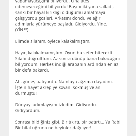
yapamayacağımı biliyordu. Ona ateş
edemeyeceğimi biliyordu! Başını iki yana salladı,
sanki bir hayal kırıklığı olduğumu anlatmaya
çalışıyordu gözleri. Arkasını döndü ve ağır
adımlarla yürümeye başladı. Gidiyordu. Yine.
(YİNE!)
Elimde silahım, öylece kalakalmıştım.
Hayır, kalakalmamıştım. Oyun bu sefer bitecekti.
Silahı doğrulttum. Az sonra dönüp bana bakacağını
biliyordum. Herkes indiği arabanın ardından en az
bir defa bakardı.
Ah, güneş batıyordu. Namluyu ağzıma dayadım.
İşte nihayet akrep yelkovanı sokmuş ve an
durmuştu!
Dünyayı adımlayışını izledim. Gidiyordu.
Gidiyordum.
Sonrası bildiğiniz gibi. Bir tıkırtı, bir patırtı… Ya Rab!
Bir hilal uğruna ne beyinler dağılıyor!