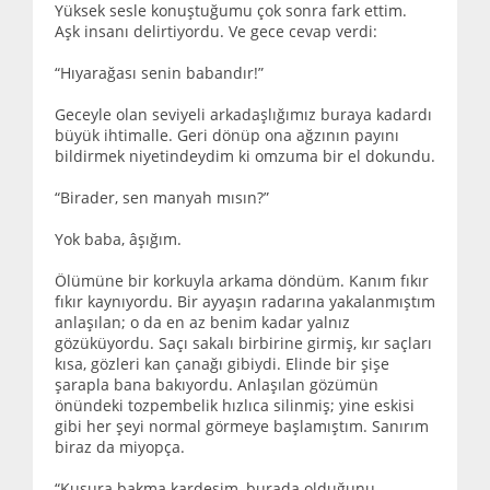
Yüksek sesle konuştuğumu çok sonra fark ettim.
Aşk insanı delirtiyordu. Ve gece cevap verdi:
“Hıyarağası senin babandır!”
Geceyle olan seviyeli arkadaşlığımız buraya kadardı
büyük ihtimalle. Geri dönüp ona ağzının payını
bildirmek niyetindeydim ki omzuma bir el dokundu.
“Birader, sen manyah mısın?”
Yok baba, âşığım.
Ölümüne bir korkuyla arkama döndüm. Kanım fıkır
fıkır kaynıyordu. Bir ayyaşın radarına yakalanmıştım
anlaşılan; o da en az benim kadar yalnız
gözüküyordu. Saçı sakalı birbirine girmiş, kır saçları
kısa, gözleri kan çanağı gibiydi. Elinde bir şişe
şarapla bana bakıyordu. Anlaşılan gözümün
önündeki tozpembelik hızlıca silinmiş; yine eskisi
gibi her şeyi normal görmeye başlamıştım. Sanırım
biraz da miyopça.
“Kusura bakma kardeşim, burada olduğunu