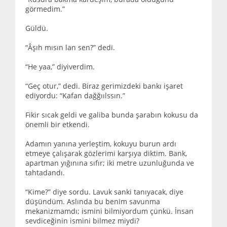
görmedim.”
Güldü.
“Âşıh mısın lan sen?” dedi.
“He yaa,” diyiverdim.
“Geç otur,” dedi. Biraz gerimizdeki bankı işaret
ediyordu: “Kafan dağğıılssın.”
Fikir sıcak geldi ve galiba bunda şarabın kokusu da
önemli bir etkendi.
Adamın yanına yerleştim, kokuyu burun ardı
etmeye çalışarak gözlerimi karşıya diktim. Bank,
apartman yığınına sıfır; iki metre uzunluğunda ve
tahtadandı.
“Kime?” diye sordu. Lavuk sanki tanıyacak, diye
düşündüm. Aslında bu benim savunma
mekanizmamdı; ismini bilmiyordum çünkü. İnsan
sevdiceğinin ismini bilmez miydi?