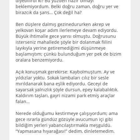
diyebilirdi ki? Bu yüzden hazır olmayı
beklemiyordum. Belki doğru zaman, doğru yer ve
birazcık da şans… Çok değil ha?
Ben düşlere dalmış gezinedururken akrep ve
yelkovan koşar adım ilerlemeye devam ediyordu.
Büyük ihtimalle gece yarısı olmuştu. Doğrusunu
isterseniz mahallede şöyle bir dolanmak fiilini
layıkıyla yerine getiremediğimi düşünmeye
başlamıştım; çünkü bulunduğum yer pek de bizim
oralara benzemiyordu.
Açık konuşmak gerekirse: Kaybolmuştum. Ay ve
yıldızlar yoktu. Sokak lambaları cılız bir sesle
mırıldanarak bana eşlik ediyordu. Geceyi de
sayarsak yalnızlık şöyle dursun, epey kalabalıktık.
Kaldırım taşları, gayri nizami park etmiş araçlar
falan…
Nerede olduğumu kestirmeye çalışıyordum; ama
gece ısrarla gündüz gözüyle avucumun içi gibi
bildiğim yerleri yabancılaştırmakla meşguldü.
“Yapmasana hıyarağası!” dedim, dinletemedim.