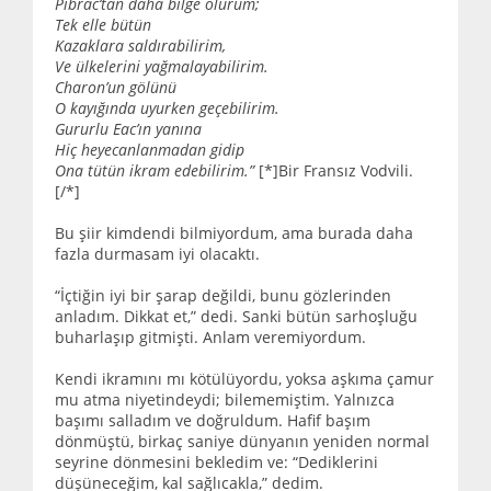
Pibrac’tan daha bilge olurum;
Tek elle bütün
Kazaklara saldırabilirim,
Ve ülkelerini yağmalayabilirim.
Charon’un gölünü
O kayığında uyurken geçebilirim.
Gururlu Eac’ın yanına
Hiç heyecanlanmadan gidip
Ona tütün ikram edebilirim.”
[*]Bir Fransız Vodvili.
[/*]
Bu şiir kimdendi bilmiyordum, ama burada daha
fazla durmasam iyi olacaktı.
“İçtiğin iyi bir şarap değildi, bunu gözlerinden
anladım. Dikkat et,” dedi. Sanki bütün sarhoşluğu
buharlaşıp gitmişti. Anlam veremiyordum.
Kendi ikramını mı kötülüyordu, yoksa aşkıma çamur
mu atma niyetindeydi; bilememiştim. Yalnızca
başımı salladım ve doğruldum. Hafif başım
dönmüştü, birkaç saniye dünyanın yeniden normal
seyrine dönmesini bekledim ve: “Dediklerini
düşüneceğim, kal sağlıcakla,” dedim.