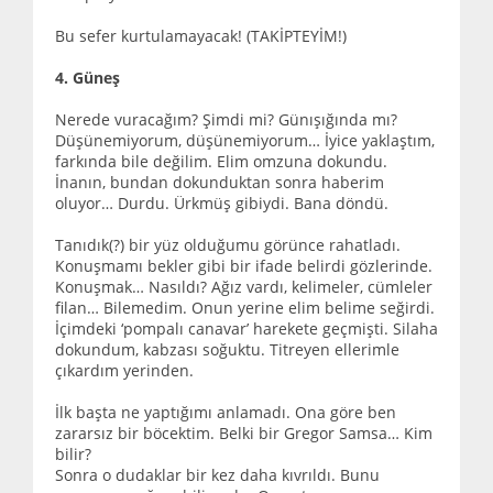
Bu sefer kurtulamayacak! (TAKİPTEYİM!)
4. Güneş
Nerede vuracağım? Şimdi mi? Günışığında mı?
Düşünemiyorum, düşünemiyorum… İyice yaklaştım,
farkında bile değilim. Elim omzuna dokundu.
İnanın, bundan dokunduktan sonra haberim
oluyor… Durdu. Ürkmüş gibiydi. Bana döndü.
Tanıdık(?) bir yüz olduğumu görünce rahatladı.
Konuşmamı bekler gibi bir ifade belirdi gözlerinde.
Konuşmak… Nasıldı? Ağız vardı, kelimeler, cümleler
filan… Bilemedim. Onun yerine elim belime seğirdi.
İçimdeki ‘pompalı canavar’ harekete geçmişti. Silaha
dokundum, kabzası soğuktu. Titreyen ellerimle
çıkardım yerinden.
İlk başta ne yaptığımı anlamadı. Ona göre ben
zararsız bir böcektim. Belki bir Gregor Samsa… Kim
bilir?
Sonra o dudaklar bir kez daha kıvrıldı. Bunu