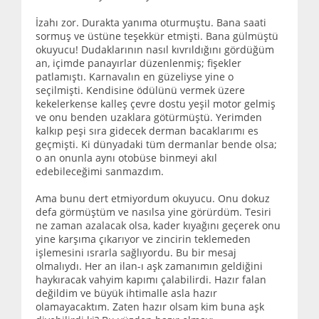
İzahı zor. Durakta yanıma oturmuştu. Bana saati
sormuş ve üstüne teşekkür etmişti. Bana gülmüştü
okuyucu! Dudaklarının nasıl kıvrıldığını gördüğüm
an, içimde panayırlar düzenlenmiş; fişekler
patlamıştı. Karnavalın en güzeliyse yine o
seçilmişti. Kendisine ödülünü vermek üzere
kekelerkense kalleş çevre dostu yeşil motor gelmiş
ve onu benden uzaklara götürmüştü. Yerimden
kalkıp peşi sıra gidecek derman bacaklarımı es
geçmişti. Ki dünyadaki tüm dermanlar bende olsa;
o an onunla aynı otobüse binmeyi akıl
edebileceğimi sanmazdım.
Ama bunu dert etmiyordum okuyucu. Onu dokuz
defa görmüştüm ve nasılsa yine görürdüm. Tesiri
ne zaman azalacak olsa, kader kıyağını geçerek onu
yine karşıma çıkarıyor ve zincirin teklemeden
işlemesini ısrarla sağlıyordu. Bu bir mesaj
olmalıydı. Her an ilan-ı aşk zamanımın geldiğini
haykıracak vahyim kapımı çalabilirdi. Hazır falan
değildim ve büyük ihtimalle asla hazır
olamayacaktım. Zaten hazır olsam kim buna aşk