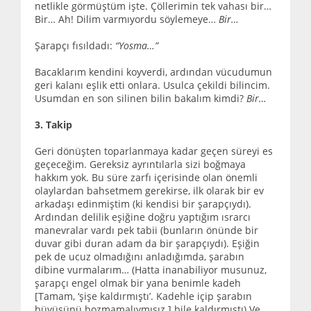
netlikle görmüştüm işte. Çöllerimin tek vahası bir…
Bir… Ah! Dilim varmıyordu söylemeye…
Bir…
Şarapçı fısıldadı:
“Yosma…”
Bacaklarım kendini koyverdi, ardından vücudumun
geri kalanı eşlik etti onlara. Usulca çekildi bilincim.
Usumdan en son silinen bilin bakalım kimdi?
Bir…
3. Takip
Geri dönüşten toparlanmaya kadar geçen süreyi es
geçeceğim. Gereksiz ayrıntılarla sizi boğmaya
hakkım yok. Bu süre zarfı içerisinde olan önemli
olaylardan bahsetmem gerekirse, ilk olarak bir ev
arkadaşı edinmiştim (ki kendisi bir şarapçıydı).
Ardından delilik eşiğine doğru yaptığım ısrarcı
manevralar vardı pek tabii (bunların önünde bir
duvar gibi duran adam da bir şarapçıydı). Eşiğin
pek de ucuz olmadığını anladığımda, şarabın
dibine vurmalarım… (Hatta inanabiliyor musunuz,
şarapçı engel olmak bir yana benimle kadeh
[Tamam, ‘şişe kaldırmıştı’. Kadehle içip şarabın
büyüsünü bozmamalıymışız.] bile kaldırmıştı) Ve