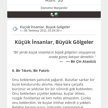
Rom: 35
Dansımız Marşandiz
Küçük İnsanlar, Büyük Gölgeler
«
:
06 Temmuz 2011, 01:04:30 »
Küçük İnsanlar, Büyük Gölgeler
“Bir yerde küçük insanların büyük gölgeleri oluşuyorsa;
orada güneş batıyor demektir.”
— ¬¬ Bir Çin Atasözü
0. Bir Tıkırtı, Bir Patırtı
Onu beklerken yalnızlık yağardı. Bulutlar sarkar bir
buse kondururdu alnıma. Hava kara çarşafa
bürünür ve yıldızlar bir bir silinirdi gök kubbeden.
Onu beklerken çiçekler kokmaz, kuşlar ötmez,
rüzgâr fısıldamaz ve ben nefes almazdım. Çünkü
onu beklerdim. Ve kuşlar intihar ederdi o yokken.
Balıklar karaya vurur, tribünler şampiyonluk