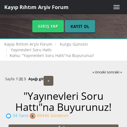
Kayıp Rıhtım Arşiv Forum
Toggle
naviga
GIRIŞ YAP
KAYIT OL
Kayıp Rıhtım Arşiv Forum
Kurgu Güncesi
Yayınevleri Soru Hattı
Konu:
"Yayınevleri Soru Hattı"na Buyurunuz!
« önceki
sonraki »
Sayfa:
1
[
2
]
3
Aşağı git
+
"Yayınevleri Soru
Hattı"na Buyurunuz!
34 Yanıt
49446 Gösterim