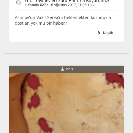
Ynt: "Yayınevleri Soru Hattı"na Buyurunuz!
«
Yanıtla #27 :
18 Ağustos 2017, 11:06:13 »
Asimov'un Vakıf Serisi'ni beklemekten kuruduk a
dostlar, yok mu bir haber?
Kayıtlı
irbis