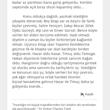
kadar az yazılması bana garip geliyordu. Koridor
sayesinde açık biraz olsun kapanmış oldu...
Konu oldukça dağıldı, yazmak istediğim
şikayete dönersek; Beş kitap var ve beşini de farklı
kişiler çevirmiş. Selim Yeniçeri, Sakıp Murat, Dilek
Öykü Güneşli, Alp Levi ve Enver Gürsel. Bence böyle
seriler bir elden tercüme edilmeli. Hadi olmadı
diyelim o zaman bu kişiler birbirleriyle bağlantılı
olmalı. Üçüncü Kitap olan Tepenin Kemiklerine
geçince ilk iki kitapta var olan kardeşler birden
değişiverdi. Hazar oldu Kasar, Timuç oldu Temüge.
Hakan diyorlardı liderlerine şimdi sanırım Kağan
oldu. Hangisinin doğru olduğu tartışmasına girmek
iyi olurdu ama sanırım bu tarihçilerin işi. İstediğim
ve konunun özü şu; böyle serileri bir kişi çevirsin,
yok eğer olmuyorsa ortak hareket etsinler.
kişisel kanaatime gelince Hazar Ve Timuç daha iyi
gidiyordu eserde...
Kayıtlı
"İnsanlığın en büyük trajedilerinden biri ahlakın din tarafından
ele geçirilmesidir." Sir Arthur Charles Clark