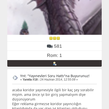
581
Rom: 1
Ynt: "Yayınevleri Soru Hattı"na Buyurunuz!
«
Yanıtla #18 :
24 Haziran 2014, 12:55:09 »
acaba koridor yayıneviyle ilgili bir kaç şey sorabilir
miyim. ama önce iyi bir giriş yapmalıyım diye
düşünüyorum
Eğer reklama girmezse koridor yayıncılığın
kitaplığımda da var olan iyi kitapları olduğunu