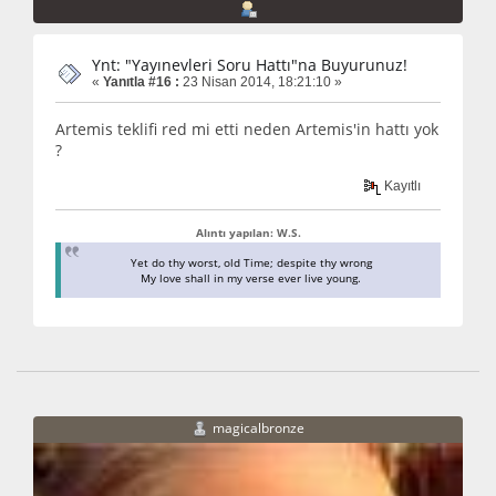
Ynt: "Yayınevleri Soru Hattı"na Buyurunuz!
«
Yanıtla #16 :
23 Nisan 2014, 18:21:10 »
Artemis teklifi red mi etti neden Artemis'in hattı yok
?
Kayıtlı
Alıntı yapılan: W.S.
Yet do thy worst, old Time; despite thy wrong
My love shall in my verse ever live young.
magicalbronze