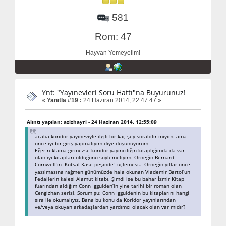
581
Rom: 47
Hayvan Yemeyelim!
Ynt: "Yayınevleri Soru Hattı"na Buyurunuz!
«
Yanıtla #19 :
24 Haziran 2014, 22:47:47 »
Alıntı yapılan: azizhayri - 24 Haziran 2014, 12:55:09
acaba koridor yayıneviyle ilgili bir kaç şey sorabilir miyim. ama
önce iyi bir giriş yapmalıyım diye düşünüyorum
Eğer reklama girmezse koridor yayıncılığın kitaplığımda da var
olan iyi kitapları olduğunu söylemeliyim. Örneğin Bernard
Cornwell’in Kutsal Kase peşinde” üçlemesi… Örneğin yıllar önce
yazılmasına rağmen günümüzde hala okunan Vlademir Bartol’un
Fedailerin kalesi Alamut kitabı. Şimdi ise bu bahar İzmir Kitap
fuarından aldığım Conn İggulden’in yine tarihi bir roman olan
Cengizhan serisi. Sorum şu; Conn İgguldenin bu kitaplarını hangi
sıra ile okumalıyız. Bana bu konu da Koridor yayınlarından
ve/veya okuyan arkadaşlardan yardımcı olacak olan var mıdır?