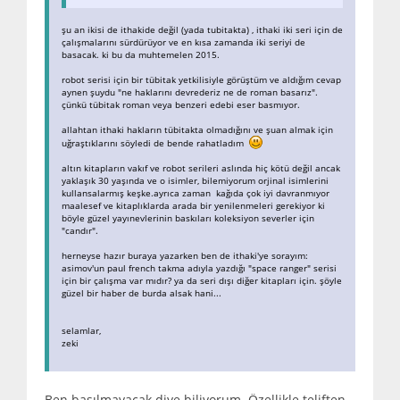
şu an ikisi de ithakide değil (yada tubitakta) , ithaki iki seri için de
çalışmalarını sürdürüyor ve en kısa zamanda iki seriyi de
basacak. ki bu da muhtemelen 2015.
robot serisi için bir tübitak yetkilisiyle görüştüm ve aldığım cevap
aynen şuydu "ne haklarını devrederiz ne de roman basarız".
çünkü tübitak roman veya benzeri edebi eser basmıyor.
allahtan ithaki hakların tübitakta olmadığını ve şuan almak için
uğraştıklarını söyledi de bende rahatladım
altın kitapların vakıf ve robot serileri aslında hiç kötü değil ancak
yaklaşık 30 yaşında ve o isimler, bilemiyorum orjinal isimlerini
kullansalarmış keşke.ayrıca zaman kağıda çok iyi davranmıyor
maalesef ve kitaplıklarda arada bir yenilenmeleri gerekiyor ki
böyle güzel yayınevlerinin baskıları koleksiyon severler için
"candır".
herneyse hazır buraya yazarken ben de ithaki'ye sorayım:
asimov'un paul french takma adıyla yazdığı "space ranger" serisi
için bir çalışma var mıdır? ya da seri dışı diğer kitapları için. şöyle
güzel bir haber de burda alsak hani...
selamlar,
zeki
Ben basılmayacak diye biliyorum. Özellikle teliften