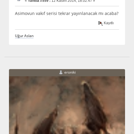
«
Yanıtla #559 :
12 Kasım 2014, 18:02:47 »
Asimovun vakıf serisi tekrar yayınlanacak mı acaba?
Kayıtlı
Uğur Aslan
eroniki