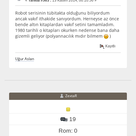
«
Yanıtla #563 :
13 Kasım 2014, 00:10:56 »
Robot serisinin tübitakta olduğunu biliyordum
ancak vakıf ithakide sanıyordum. Herneyse az önce
bende altın kitaplardan vakıf setini tamamladım.
1980 tarihli o kitapları okurken nedense bana daha
gizemli geliyor (polyannacılık mıdır bilmem
)
Kayıtlı
Uğur Aslan
ZextaR
19
Rom: 0