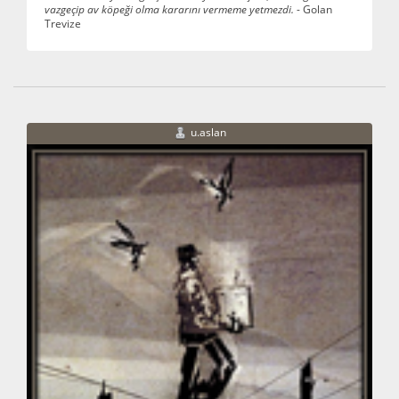
vazgeçip av köpeği olma kararını vermeme yetmezdi.
- Golan
Trevize
u.aslan