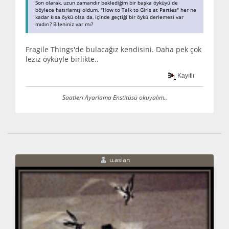
Son olarak, uzun zamandır beklediğim bir başka öyküyü de
böylece hatırlamış oldum. "How to Talk to Girls at Parties" her ne
kadar kısa öykü olsa da, içinde geçtiği bir öykü derlemesi var
mıdırı? Bileniniz var mı?
Fragile Things'de bulacağız kendisini. Daha pek çok
leziz öyküyle birlikte..
Kayıtlı
Saatleri Ayarlama Enstitüsü okuyalım..
u.aslan