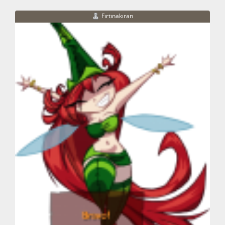
Fırtınakıran