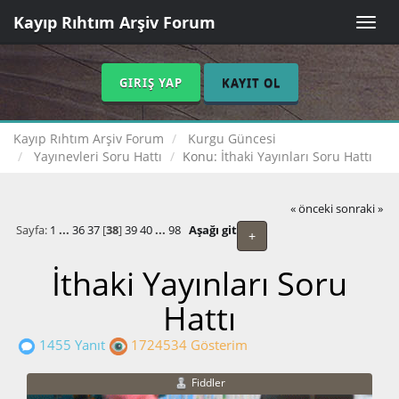
Kayıp Rıhtım Arşiv Forum
Toggle
naviga
GIRIŞ YAP
KAYIT OL
Kayıp Rıhtım Arşiv Forum
Kurgu Güncesi
Yayınevleri Soru Hattı
Konu:
İthaki Yayınları Soru Hattı
« önceki
sonraki »
Sayfa:
1
...
36
37
[
38
]
39
40
...
98
Aşağı git
+
İthaki Yayınları Soru
Hattı
1455 Yanıt
1724534 Gösterim
Fiddler