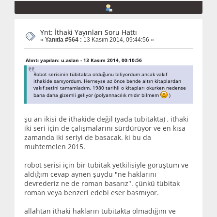
Ynt: İthaki Yayınları Soru Hattı
«
Yanıtla #564 :
13 Kasım 2014, 09:44:56 »
Alıntı yapılan: u.aslan - 13 Kasım 2014, 00:10:56
Robot serisinin tübitakta olduğunu biliyordum ancak vakıf
ithakide sanıyordum. Herneyse az önce bende altın kitaplardan
vakıf setini tamamladım. 1980 tarihli o kitapları okurken nedense
bana daha gizemli geliyor (polyannacılık mıdır bilmem
)
şu an ikisi de ithakide değil (yada tubitakta) , ithaki
iki seri için de çalışmalarını sürdürüyor ve en kısa
zamanda iki seriyi de basacak. ki bu da
muhtemelen 2015.
robot serisi için bir tübitak yetkilisiyle görüştüm ve
aldığım cevap aynen şuydu "ne haklarını
devrederiz ne de roman basarız". çünkü tübitak
roman veya benzeri edebi eser basmıyor.
allahtan ithaki hakların tübitakta olmadığını ve