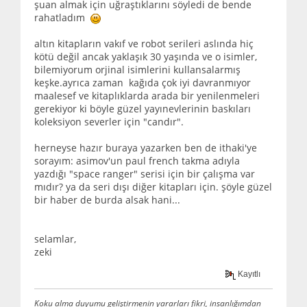
şuan almak için uğraştıklarını söyledi de bende
rahatladım
altın kitapların vakıf ve robot serileri aslında hiç
kötü değil ancak yaklaşık 30 yaşında ve o isimler,
bilemiyorum orjinal isimlerini kullansalarmış
keşke.ayrıca zaman kağıda çok iyi davranmıyor
maalesef ve kitaplıklarda arada bir yenilenmeleri
gerekiyor ki böyle güzel yayınevlerinin baskıları
koleksiyon severler için "candır".
herneyse hazır buraya yazarken ben de ithaki'ye
sorayım: asimov'un paul french takma adıyla
yazdığı "space ranger" serisi için bir çalışma var
mıdır? ya da seri dışı diğer kitapları için. şöyle güzel
bir haber de burda alsak hani...
selamlar,
zeki
Kayıtlı
Koku alma duyumu geliştirmenin yararları fikri, insanlığımdan