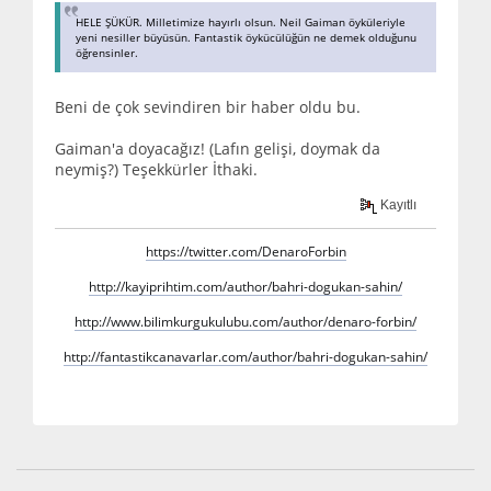
HELE ŞÜKÜR. Milletimize hayırlı olsun. Neil Gaiman öyküleriyle
yeni nesiller büyüsün. Fantastik öykücülüğün ne demek olduğunu
öğrensinler.
Beni de çok sevindiren bir haber oldu bu.
Gaiman'a doyacağız! (Lafın gelişi, doymak da
neymiş?) Teşekkürler İthaki.
Kayıtlı
https://twitter.com/DenaroForbin
http://kayiprihtim.com/author/bahri-dogukan-sahin/
http://www.bilimkurgukulubu.com/author/denaro-forbin/
http://fantastikcanavarlar.com/author/bahri-dogukan-sahin/