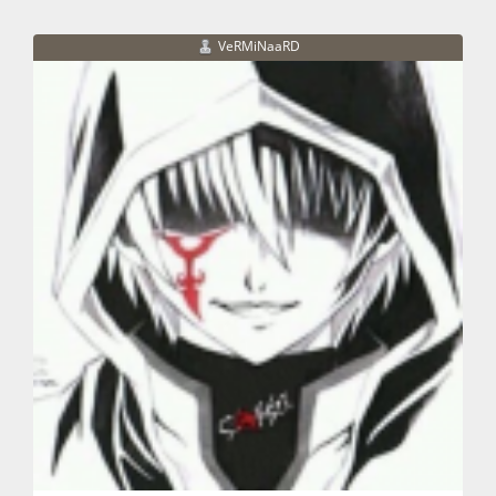
VeRMiNaaRD