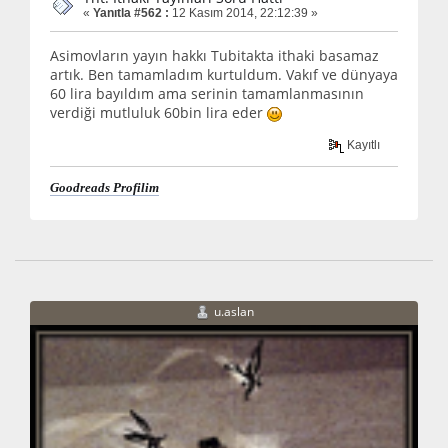
«
Yanıtla #562 :
12 Kasım 2014, 22:12:39 »
Asimovların yayın hakkı Tubitakta ithaki basamaz
artık. Ben tamamladım kurtuldum. Vakıf ve dünyaya
60 lira bayıldım ama serinin tamamlanmasının
verdiği mutluluk 60bin lira eder
Kayıtlı
Goodreads Profilim
u.aslan