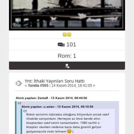
101
Rom: 1
Ynt: İthaki Yayınları Soru Hattı
«
Yanıtla #565 :
14 Kasım 2014, 18:41:05 »
Alıntı yapılan: ZextaR - 13 Kasım 2014, 09:44:56
Alıntı yapılan: u.aslan - 13 Kasım 2014, 00:10:56
Robot serisinin tübitakta olduğunu biliyordum ancak vakıf
ithakide sanıyordum. Herneyse az önce bende altın
kitaplardan vakıf setini tamamladım. 1980 tarihli o
kitapları okurken nedense bana daha gizemli geliyor
(polyannacılık mıdır bilmem
)