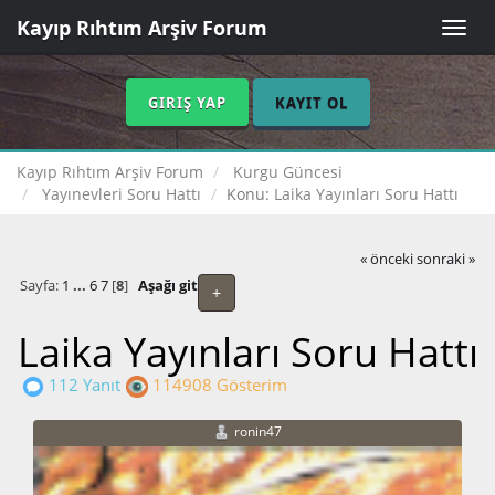
Kayıp Rıhtım Arşiv Forum
Toggle
naviga
GIRIŞ YAP
KAYIT OL
Kayıp Rıhtım Arşiv Forum
Kurgu Güncesi
Yayınevleri Soru Hattı
Konu:
Laika Yayınları Soru Hattı
« önceki
sonraki »
Sayfa:
1
...
6
7
[
8
]
Aşağı git
+
Laika Yayınları Soru Hattı
112 Yanıt
114908 Gösterim
ronin47