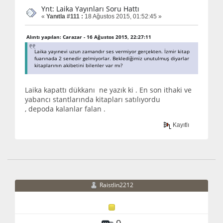
Ynt: Laika Yayınları Soru Hattı
«
Yanıtla #111 :
18 Ağustos 2015, 01:52:45 »
Alıntı yapılan: Carazar - 16 Ağustos 2015, 22:27:11
Laika yayınevi uzun zamandır ses vermiyor gerçekten. İzmir kitap
fuarınada 2 senedir gelmiyorlar. Beklediğimiz unutulmuş diyarlar
kitaplarının akibetini bilenler var mı?
Laika kapattı dükkanı ne yazık ki . En son ithaki ve
yabancı stantlarında kitapları satılıyordu
, depoda kalanlar falan .
Kayıtlı
Raistlin2212