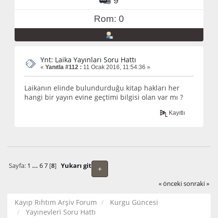
9
Rom: 0
Ynt: Laika Yayınları Soru Hattı
«
Yanıtla #112 :
11 Ocak 2016, 11:54:36 »
Laikanın elinde bulundurduğu kitap hakları her
hangi bir yayın evine geçtimi bilgisi olan var mı ?
Kayıtlı
Sayfa:
1
...
6
7
[
8
]
Yukarı git
+
« önceki
sonraki »
Kayıp Rıhtım Arşiv Forum
Kurgu Güncesi
Yayınevleri Soru Hattı