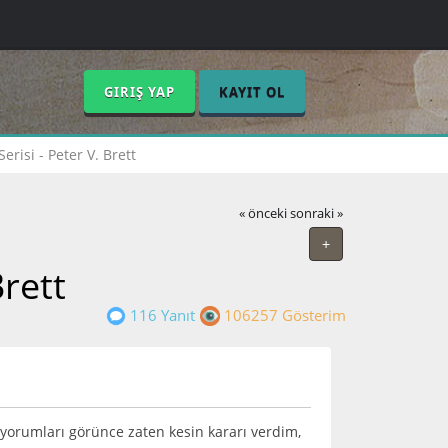
GIRIŞ YAP
KAYIT OL
erisi - Peter V. Brett
« önceki
sonraki »
+
Brett
116 Yanıt
106257 Gösterim
 yorumları görünce zaten kesin kararı verdim,