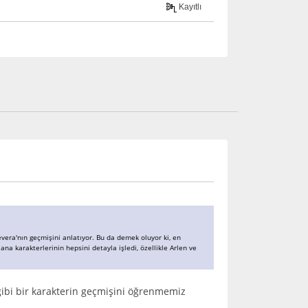
Kayıtlı
evera'nın geçmişini anlatıyor. Bu da demek oluyor ki, en
na karakterlerinin hepsini detayla işledi, özellikle Arlen ve
gibi bir karakterin geçmişini öğrenmemiz