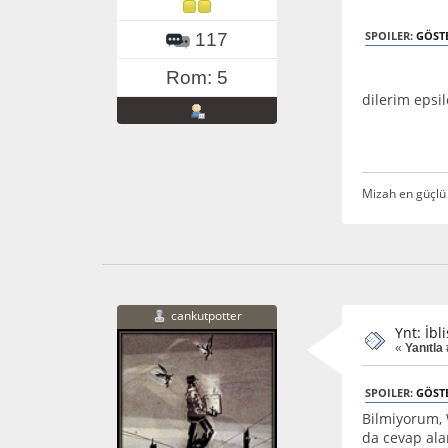
SPOILER:
GÖST
117
Rom: 5
dilerim epsil
Mizah en güçlü
cankutpotter
Ynt: İbl
«
Yanıtla 
SPOILER:
GÖST
Bilmiyorum, 
da cevap ala