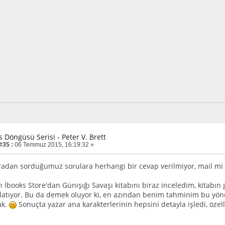
is Döngüsü Serisi - Peter V. Brett
#35 :
06 Temmuz 2015, 16:19:32 »
radan sorduğumuz sorulara herhangi bir cevap verilmiyor, mail mi
 İbooks Store'dan Günışığı Savaşı kitabını biraz inceledim, kitabın 
latıyor. Bu da demek oluyor ki, en azından benim tahminim bu yön
ak.
Sonuçta yazar ana karakterlerinin hepsini detayla işledi, özell