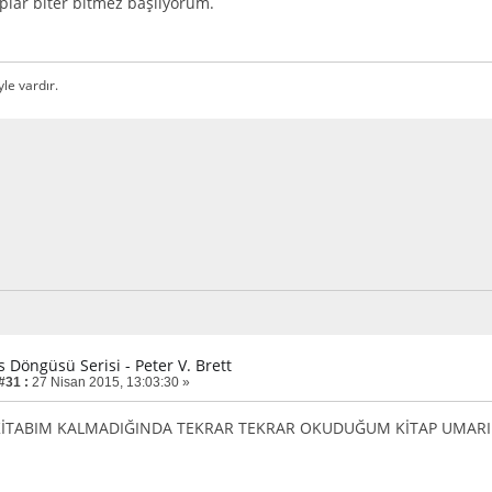
aplar biter bitmez başlıyorum.
yle vardır.
is Döngüsü Serisi - Peter V. Brett
#31 :
27 Nisan 2015, 13:03:30 »
İTABIM KALMADIĞINDA TEKRAR TEKRAR OKUDUĞUM KİTAP UMARIM