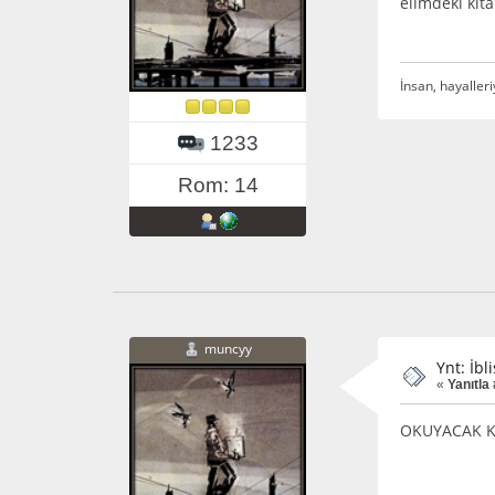
elimdeki kit
İnsan, hayalleri
1233
Rom: 14
muncyy
Ynt: İbl
«
Yanıtla 
OKUYACAK K