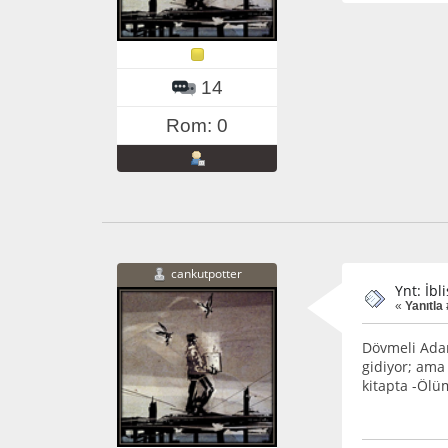
14
Rom: 0
cankutpotter
Ynt: İbl
«
Yanıtla 
Dövmeli Adam
gidiyor; ama
kitapta -Ölü