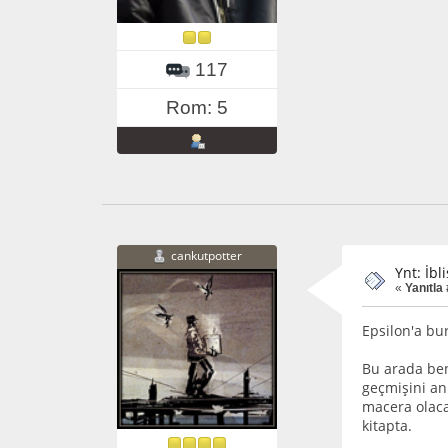
117
Rom: 5
cankutpotter
Ynt: İbl
«
Yanıtla 
Epsilon'a bu
Bu arada ben
geçmişini an
macera olac
kitapta.