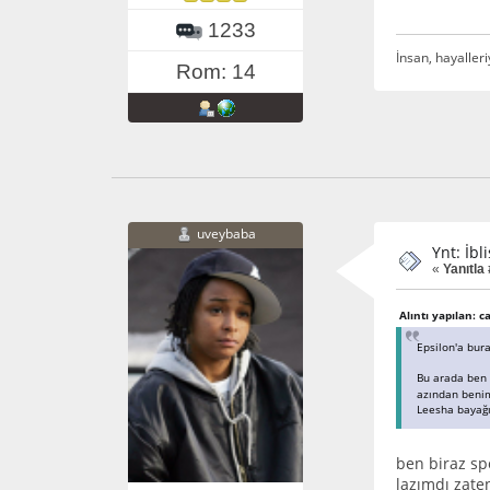
1233
İnsan, hayalleri
Rom: 14
uveybaba
Ynt: İbl
«
Yanıtla 
Alıntı yapılan: 
Epsilon'a bur
Bu arada ben İ
azından benim
Leesha bayağı 
ben biraz sp
lazımdı zate