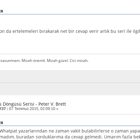
ER
on da ertelemeleri bırakarak net bir cevap verir artık bu seri ile ilgil
 savunmam. Mizah önemli. Mizah güzel. Cici mizah.
is Döngüsü Serisi - Peter V. Brett
#37 :
07 Temmuz 2015, 02:09:10 »
ER
Whatpat yazarlarından ne zaman vakit bulabilirlerse o zaman yapa
madım, buradan sorduklarıma da cevap gelmedi. Umarım fazla bekle