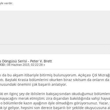
yle vardır.
is Döngüsü Serisi - Peter V. Brett
#33 :
06 Haziran 2015, 02:22:28 »
nı da bu akşam itibariyle bitirmiş bulunuyorum. Açıkçası Çöl Mızr
ptı. Baştaki Krasia bölümlerini okurken biraz sıkılsam da onların da K
nusundaki önemini çok başarılı anlatıyor.
aki en ilginç şey de iblislerin bakışaçısından okuduğumuz bölüml
lmayacağını merak etmiştim; zira dışarıdan bakıldığında vahşi hayva
 bölümlerde kazın ayağının öyle olmadığını görüyorsunuz. Yazar, yar
 iyi geliyor, hepsini son derece başarılı bir şekilde okuyucusuna a