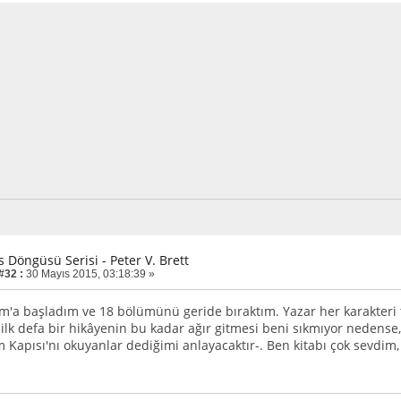
is Döngüsü Serisi - Peter V. Brett
#32 :
30 Mayıs 2015, 03:18:39 »
'a başladım ve 18 bölümünü geride bıraktım. Yazar her karakteri te
 ilk defa bir hikâyenin bu kadar ağır gitmesi beni sıkmıyor nedense,
m Kapısı'nı okuyanlar dediğimi anlayacaktır-. Ben kitabı çok sevd