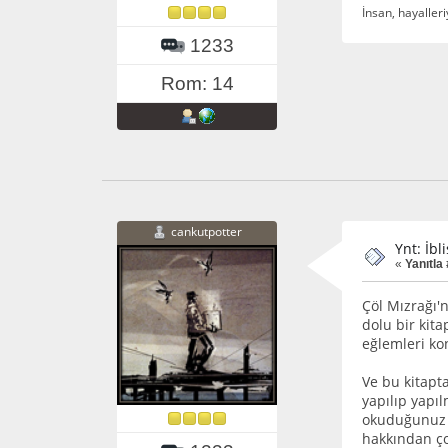
İnsan, hayalleri
1233
Rom: 14
cankutpotter
Ynt: İbl
«
Yanıtla 
Çöl Mızrağı'
dolu bir kita
eğlemleri ko
Ve bu kitapt
yapılıp yapı
okuduğunuz o
hakkından çok