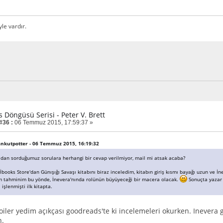
yle vardır.
is Döngüsü Serisi - Peter V. Brett
#36 :
06 Temmuz 2015, 17:59:37 »
cankutpotter - 06 Temmuz 2015, 16:19:32
adan sorduğumuz sorulara herhangi bir cevap verilmiyor, mail mi atsak acaba?
books Store'dan Günışığı Savaşı kitabını biraz inceledim, kitabın giriş kısmı bayağı uzun ve İn
 tahminim bu yönde, İnevera'nında rolünün büyüyeceği bir macera olacak.
Sonuçta yazar a
işlenmişti ilk kitapta.
oiler yedim açıkçası goodreads'te ki incelemeleri okurken. Inevera 
n.