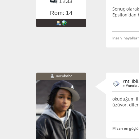
1233
Sonuç olarak
Rom: 14
Epsilon'dan 
İnsan, hayalleri
uveybaba
Ynt: İbl
«
Yanıtla 
okuduğum ilk
üzüyor. dile
Mizah en güçlü