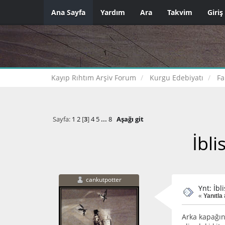
Ana Sayfa
Yardım
Ara
Takvim
Giriş
Kayıp Rıhtım Arşiv Forum
Kurgu Edebiyatı
Fa
Sayfa:
1
2
[
3
]
4
5
...
8
Aşağı git
İbli
cankutpotter
Ynt: İbl
«
Yanıtla 
Arka kapağın