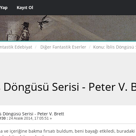
 Yap
Kayıt Ol
ntastik Edebiyat
Diğer Fantastik Eserler
Konu:
İblis Döngüsü S
s Döngüsü Serisi - Peter V. 
is Döngüsü Serisi - Peter V. Brett
#30 :
24 Aralık 2014, 17:05:51 »
a ve içeriğine bakma fırsatı buldum, beni bayağı etkiledi, buradaki