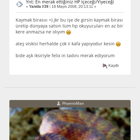
Ynt: En merak ettiğiniz HP İçeceği/Yiyeceği
«
Yanıtla #39 :
18 Mayıs 2008, 20:13:11 »
Kaymak birasııı =) jkr bu işe de girsin kaymak birası
üretip dünyaya satsın tüm hp okuyucuları en az bir
kere anmazsa ne olıyım
ateş viskisi herhalde çok ii kafa yapıyodur kesin
bide aşk iksiriyle felix in tadını merak ediyorum
Kayıtlı
PhoenixMan