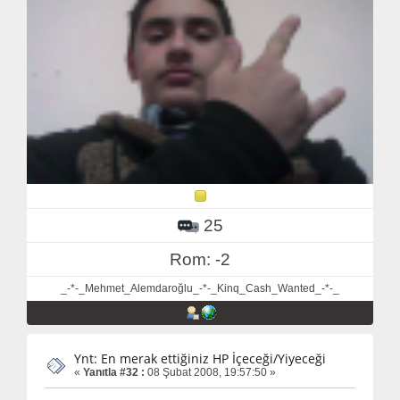
25
Rom: -2
_-*-_Mehmet_Alemdaroğlu_-*-_Kinq_Cash_Wanted_-*-_
Ynt: En merak ettiğiniz HP İçeceği/Yiyeceği
«
Yanıtla #32 :
08 Şubat 2008, 19:57:50 »