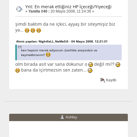
Ynt: En merak ettiğiniz HP İçeceği/Yiyeceği
«
Yanıtla #40 :
20 Mayıs 2008, 11:24:36 »
şimdi baktım da ne içkici, ayyaş bir siteymişiz biz
ya...
Alıntı yapılan: NightfaLL_NeMeSiS - 04 Mayıs 2008, 12:21:31
ben hepsini merak ediyorum ,özellikle ateşviskisi ve
kaymakbirasını!!
olm birada asit var sana dokunur o
değil mi??
bana da içirtmezsin sen zaten...
Kayıtlı
Ashley