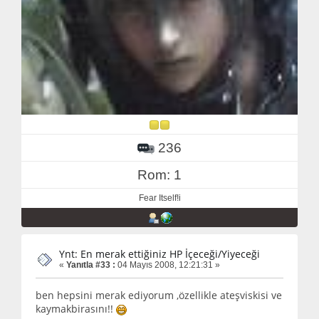
236
Rom: 1
Fear Itself!i
Ynt: En merak ettiğiniz HP İçeceği/Yiyeceği
«
Yanıtla #33 :
04 Mayıs 2008, 12:21:31 »
ben hepsini merak ediyorum ,özellikle ateşviskisi ve
kaymakbirasını!!