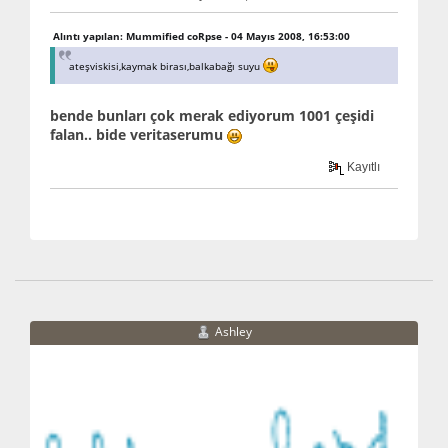
Alıntı yapılan: Mummified coRpse - 04 Mayıs 2008, 16:53:00
ateşviskisi,kaymak birası,balkabağı suyu
bende bunları çok merak ediyorum 1001 çeşidi
falan.. bide veritaserumu
Kayıtlı
Ashley