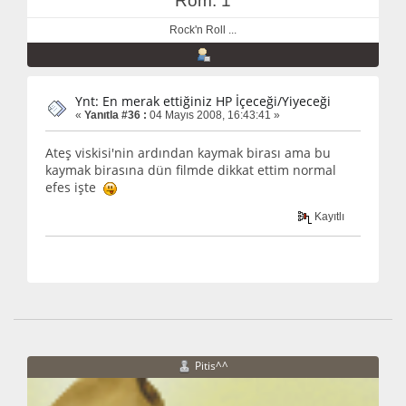
Rom: 1
Rock'n Roll ...
Ynt: En merak ettiğiniz HP İçeceği/Yiyeceği
«
Yanıtla #36 :
04 Mayıs 2008, 16:43:41 »
Ateş viskisi'nin ardından kaymak birası ama bu
kaymak birasına dün filmde dikkat ettim normal
efes işte
Kayıtlı
Pitis^^