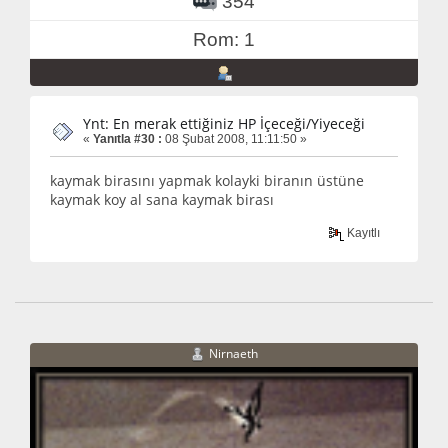
354
Rom: 1
Ynt: En merak ettiğiniz HP İçeceği/Yiyeceği
«
Yanıtla #30 :
08 Şubat 2008, 11:11:50 »
kaymak birasını yapmak kolayki biranın üstüne
kaymak koy al sana kaymak birası
Kayıtlı
Nirnaeth