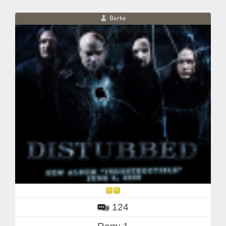
Berke
124