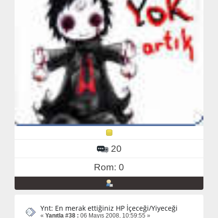
20
Rom: 0
Ynt: En merak ettiğiniz HP İçeceği/Yiyeceği
«
Yanıtla #38 :
06 Mayıs 2008, 10:59:55 »