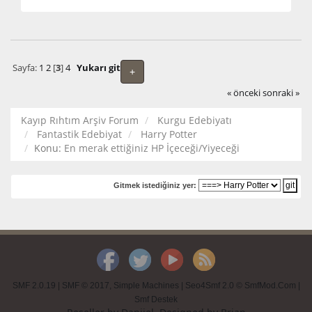
Sayfa:
1
2
[
3
]
4
Yukarı git
+
« önceki
sonraki »
Kayıp Rıhtım Arşiv Forum
Kurgu Edebiyatı
Fantastik Edebiyat
Harry Potter
Konu:
En merak ettiğiniz HP İçeceği/Yiyeceği
Gitmek istediğiniz yer:
SMF 2.0.19
|
SMF © 2017
,
Simple Machines
|
Seo4Smf 2.0 © SmfMod.Com
|
Smf Destek