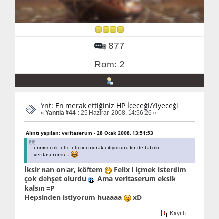
877
Rom: 2
Ynt: En merak ettiğiniz HP İçeceği/Yiyeceği
«
Yanıtla #44 :
25 Haziran 2008, 14:56:26 »
Alıntı yapılan: veritaserum - 28 Ocak 2008, 13:51:53
ennnn cok felix felicix i merak ediyorum. bir de tabiiki
veritaserumu...
İksir nan onlar, köftem
Felix i içmek isterdim
çok dehşet olurdu
Ama veritaserum eksik
kalsın =P
Hepsinden istiyorum huaaaa
xD
Kayıtlı