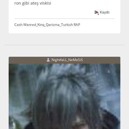
ron gibi ateş viskisi
Kayıtlı
Cash Wanred_Kinq_Qarizma_Turkish RAP
NightfaLL_NeMeSiS