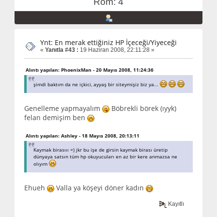
Rom: 4
Ynt: En merak ettiğiniz HP İçeceği/Yiyeceği
«
Yanıtla #43 :
19 Haziran 2008, 22:11:28 »
Alıntı yapılan: PhoenixMan - 20 Mayıs 2008, 11:24:36
şimdi baktım da ne içkici, ayyaş bir siteymişiz biz ya...
Genelleme yapmayalım
Böbrekli börek (ıyyk)
felan demişim ben
Alıntı yapılan: Ashley - 18 Mayıs 2008, 20:13:11
Kaymak birasııı =) jkr bu işe de girsin kaymak birası üretip
dünyaya satsın tüm hp okuyucuları en az bir kere anmazsa ne
olıyım
Ehueh
Valla ya köşeyi döner kadın
Kayıtlı