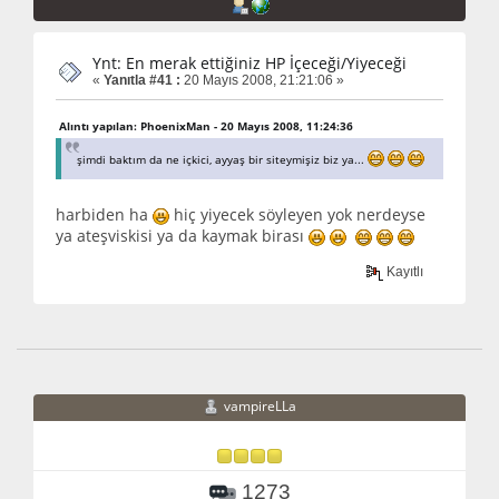
Ynt: En merak ettiğiniz HP İçeceği/Yiyeceği
«
Yanıtla #41 :
20 Mayıs 2008, 21:21:06 »
Alıntı yapılan: PhoenixMan - 20 Mayıs 2008, 11:24:36
şimdi baktım da ne içkici, ayyaş bir siteymişiz biz ya...
harbiden ha
hiç yiyecek söyleyen yok nerdeyse
ya ateşviskisi ya da kaymak birası
Kayıtlı
vampireLLa
1273