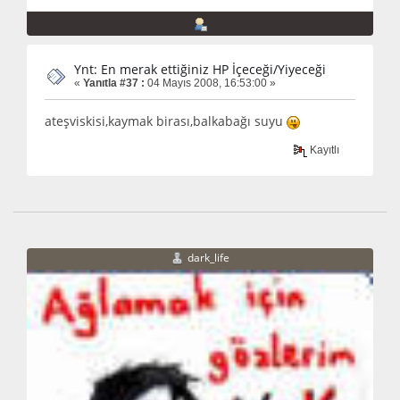
Ynt: En merak ettiğiniz HP İçeceği/Yiyeceği
«
Yanıtla #37 :
04 Mayıs 2008, 16:53:00 »
ateşviskisi,kaymak birası,balkabağı suyu
Kayıtlı
dark_life