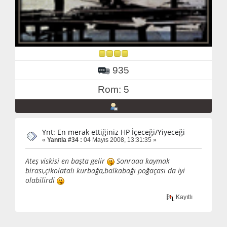
935
Rom: 5
Ynt: En merak ettiğiniz HP İçeceği/Yiyeceği
«
Yanıtla #34 :
04 Mayıs 2008, 13:31:35 »
Ateş viskisi en başta gelir
Sonraaa kaymak
birası,çikolatalı kurbağa,balkabağı poğaçası da iyi
olabilirdi
Kayıtlı