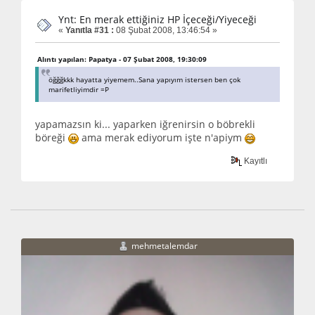
Ynt: En merak ettiğiniz HP İçeceği/Yiyeceği
«
Yanıtla #31 :
08 Şubat 2008, 13:46:54 »
Alıntı yapılan: Papatya - 07 Şubat 2008, 19:30:09
öğğğkkk hayatta yiyemem..Sana yapıyım istersen ben çok
marifetliyimdir =P
yapamazsın ki... yaparken iğrenirsin o böbrekli
böreği
ama merak ediyorum işte n'apiym
Kayıtlı
mehmetalemdar