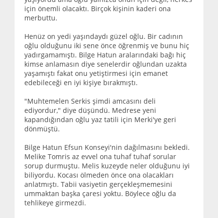
için önemli olacaktı. Birçok kişinin kaderi ona
merbuttu.
Henüz on yedi yaşındaydı güzel oğlu. Bir cadının
oğlu olduğunu iki sene önce öğrenmiş ve bunu hiç
yadırgamamıştı. Bilge Hatun aralarındaki bağı hiç
kimse anlamasın diye senelerdir oğlundan uzakta
yaşamıştı fakat onu yetiştirmesi için emanet
edebileceği en iyi kişiye bırakmıştı.
"Muhtemelen Serkis şimdi amcasını deli
ediyordur," diye düşündü. Medrese yeni
kapandığından oğlu yaz tatili için Merki'ye geri
dönmüştü.
Bilge Hatun Efsun Konseyi'nin dağılmasını bekledi.
Melike Tomris az evvel ona tuhaf tuhaf sorular
sorup durmuştu. Melis kuzeyde neler olduğunu iyi
biliyordu. Kocası ölmeden önce ona olacakları
anlatmıştı. Tabii vasiyetin gerçekleşmemesini
ummaktan başka çaresi yoktu. Böylece oğlu da
tehlikeye girmezdi.