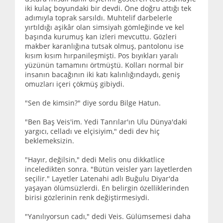
iki kulaç boyundaki bir devdi. Öne doğru attığı tek
adımıyla toprak sarsıldı. Muhtelif darbelerle
yırtıldığı aşikâr olan simsiyah gömleğinde ve kel
başında kurumuş kan izleri mevcuttu. Gözleri
makber karanlığına tutsak olmuş, pantolonu ise
kısım kısım hırpanileşmişti. Pos bıyıkları yaralı
yüzünün tamamını örtmüştü. Kolları normal bir
insanın bacağının iki katı kalınlığındaydı, geniş
omuzları içeri çökmüş gibiydi.
"Sen de kimsin?" diye sordu Bilge Hatun.
"Ben Baş Veis'im. Yedi Tanrılar'ın Ulu Dünya'daki
yargıcı, celladı ve elçisiyim," dedi dev hiç
beklemeksizin.
"Hayır, değilsin," dedi Melis onu dikkatlice
inceledikten sonra. "Bütün veisler yarı layetlerden
seçilir." Layetler Latenahi adlı Buğulu Diyar'da
yaşayan ölümsüzlerdi. En belirgin özelliklerinden
birisi gözlerinin renk değiştirmesiydi.
"Yanılıyorsun cadı," dedi Veis. Gülümsemesi daha