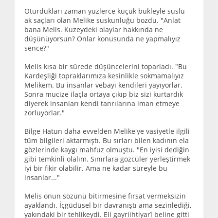
Oturdukları zaman yüzlerce küçük bukleyle süslü
ak saçları olan Melike suskunluğu bozdu. "Anlat
bana Melis. Kuzeydeki olaylar hakkında ne
düşünüyorsun? Onlar konusunda ne yapmalıyız
sence?"
Melis kısa bir sürede düşüncelerini toparladı. "Bu
Kardeşliği topraklarımıza kesinlikle sokmamalıyız
Melikem. Bu insanlar vebayı kendileri yayıyorlar.
Sonra mucize ilaçla ortaya çıkıp biz sizi kurtardık
diyerek insanları kendi tanrılarına iman etmeye
zorluyorlar."
Bilge Hatun daha evvelden Melike'ye vasiyetle ilgili
tüm bilgileri aktarmıştı. Bu sırları bilen kadının ela
gözlerinde kaygı mahfuz olmuştu. "En iyisi dediğin
gibi temkinli olalım. Sınırlara gözcüler yerleştirmek
iyi bir fikir olabilir. Ama ne kadar süreyle bu
insanlar..."
Melis onun sözünü bitirmesine fırsat vermeksizin
ayaklandı. İçgüdüsel bir davranıştı ama sezinlediği,
yakındaki bir tehlikeydi. Eli gayriihtiyarî beline gitti