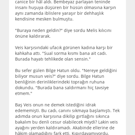
canice bir hâl aldı. Bembeyaz parlayan teninde
insanı huşuya düşüren bir hüsün olmasına karşın
aynı zamanda iblislere yaraşır bir dehhaşlık
kendisine mesken bulmuştu.
"Buraya neden geldin?" diye sordu Melis kılıcını
önüne kaldırarak.
Veis karşısındaki ufacık görünen kadına karşı bir
kahkaha attı. "Sual sorma kısmı bana ait cadı.
Burada hayatı tehlikede olan sensin."
Bu sefer gülen Bilge Hatun oldu. "Nereye geldiğini
biliyor musun veis?" diye sordu. Bilge Hatun
benliğinin derinliklerindeki toprağın ruhuna
dokundu. "Burada bana saldırmanı hiç tavsiye
etmem."
Baş Veis onun ne demek istediğini idrak
edememişti. Bu cadı, canını sıkmaya başlamıştı. Tek
adımda onun karşısına dikilip gırtlağını sıkınca
bakalım bu denli cesur olabilecek miydi? Lakin veis
ayağını yerden kaldıramadı. Akabinde ellerine de
hâkim olamadığını fark etti. Kıpırdayamıyordu.