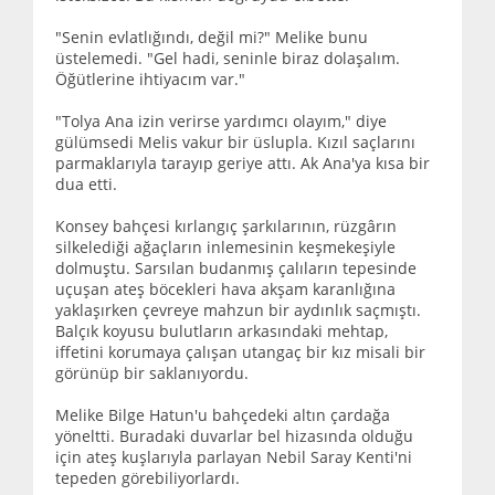
"Senin evlatlığındı, değil mi?" Melike bunu
üstelemedi. "Gel hadi, seninle biraz dolaşalım.
Öğütlerine ihtiyacım var."
"Tolya Ana izin verirse yardımcı olayım," diye
gülümsedi Melis vakur bir üslupla. Kızıl saçlarını
parmaklarıyla tarayıp geriye attı. Ak Ana'ya kısa bir
dua etti.
Konsey bahçesi kırlangıç şarkılarının, rüzgârın
silkelediği ağaçların inlemesinin keşmekeşiyle
dolmuştu. Sarsılan budanmış çalıların tepesinde
uçuşan ateş böcekleri hava akşam karanlığına
yaklaşırken çevreye mahzun bir aydınlık saçmıştı.
Balçık koyusu bulutların arkasındaki mehtap,
iffetini korumaya çalışan utangaç bir kız misali bir
görünüp bir saklanıyordu.
Melike Bilge Hatun'u bahçedeki altın çardağa
yöneltti. Buradaki duvarlar bel hizasında olduğu
için ateş kuşlarıyla parlayan Nebil Saray Kenti'ni
tepeden görebiliyorlardı.