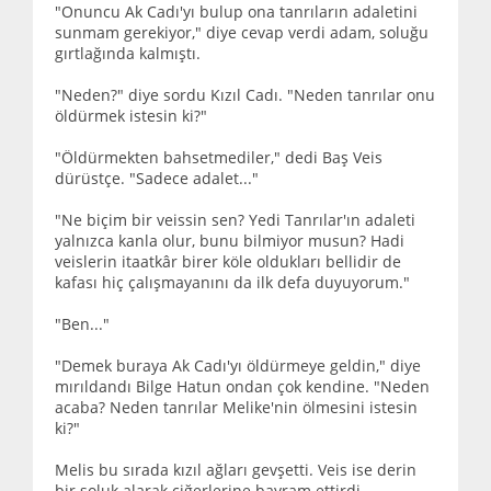
"Onuncu Ak Cadı'yı bulup ona tanrıların adaletini
sunmam gerekiyor," diye cevap verdi adam, soluğu
gırtlağında kalmıştı.
"Neden?" diye sordu Kızıl Cadı. "Neden tanrılar onu
öldürmek istesin ki?"
"Öldürmekten bahsetmediler," dedi Baş Veis
dürüstçe. "Sadece adalet..."
"Ne biçim bir veissin sen? Yedi Tanrılar'ın adaleti
yalnızca kanla olur, bunu bilmiyor musun? Hadi
veislerin itaatkâr birer köle oldukları bellidir de
kafası hiç çalışmayanını da ilk defa duyuyorum."
"Ben..."
"Demek buraya Ak Cadı'yı öldürmeye geldin," diye
mırıldandı Bilge Hatun ondan çok kendine. "Neden
acaba? Neden tanrılar Melike'nin ölmesini istesin
ki?"
Melis bu sırada kızıl ağları gevşetti. Veis ise derin
bir soluk alarak ciğerlerine bayram ettirdi.