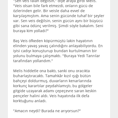
"Sen veis falan değilsin," diye araya girdi Melis.
"Veis olsan bile fark etmezdi, onların gücü de
özlerinden gelir. Bir veisle daha evvel de
karşılaşmıştım. Ama senin gücünde tuhaf bir şeyler
var. Sen veis değilsin, senin gücün aynı bir büyücü
gibi sana ödünç verilmiş. Şimdi söyle bakalım. Seni
buraya kim yolladı?"
Baş Veis öfkeden köpürmüştü lakin hayatının
elinden yavaş yavaş çalındığını anlayabiliyordu. En
iyisi cadıyı konuşturup bundan kurtulmanın bir
yolunu bulmaya çalışmaktı. "Buraya Yedi Tanrılar
tarafından yollandım."
Melis hiddetle ona baktı, sanki onu oracıkta
buharlaştıracaktı. Tamahkâr kızıl ışığı bütün
bahçeyi doldurmuş, duvarların kenarlarında
korkunç karartılar peydahlamıştı, bu gölgeler
gitgide uzayarak adamı çepeçevre saran keskin
pençeler halini aldı. Veis hayatında ilk defa
korktuğunu anladı.
"Amacın neydi? Burada ne arıyorsun?"