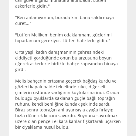
can güvenliğiniz muhatara altındadır. Lütfen
askerlerle gidin."
"Ben anlamıyorum, burada kim bana saldırmaya
cüret..."
"Lütfen Melikem benim odaklanmam, güçlerimi
toparlamam gerekiyor. Lütfen hafizlerle gidin."
Orta yaşlı kadın danışmanının çehresindeki
ciddiyeti gördüğünde onun bu arzusuna boyun
eğerek askerlerle birlikte bahçe kapısından binaya
girdi.
Melis bahçenin ortasına geçerek bağdaş kurdu ve
gözleri kapalı halde tek elinde kılıcı, diğer eli
çimlerin üstünde varlığının kuytularına indi. Orada
bulduğu oyuklarda saklanan güçle bağlı toprağın
ruhunu kendi benliğine kundak şeklinde sardı.
Biraz sonra toprağın ani uyarısıyla ayağa fırlayıp
hızla dönerek kılıcını savurdu. Boynuna savrulmak
üzere olan pençeli el kara kanlar fışkırtarak uçarken
bir ciyaklama husul buldu.