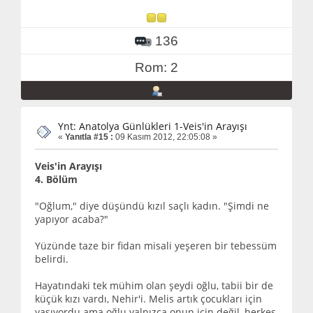
136
Rom: 2
Ynt: Anatolya Günlükleri 1-Veis'in Arayışı
«
Yanıtla #15 :
09 Kasım 2012, 22:05:08 »
Veis'in Arayışı
4. Bölüm
"Oğlum," diye düşündü kızıl saçlı kadın. "Şimdi ne
yapıyor acaba?"
Yüzünde taze bir fidan misali yeşeren bir tebessüm
belirdi.
Hayatındaki tek mühim olan şeydi oğlu, tabii bir de
küçük kızı vardı, Nehir'i. Melis artık çocukları için
yaşıyordu ama oğlu yalnızca onun için değil, herkes