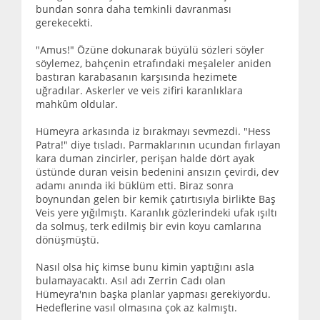
bundan sonra daha temkinli davranması
gerekecekti.
"Amus!" Özüne dokunarak büyülü sözleri söyler
söylemez, bahçenin etrafındaki meşaleler aniden
bastıran karabasanın karşısında hezimete
uğradılar. Askerler ve veis zifiri karanlıklara
mahkûm oldular.
Hümeyra arkasında iz bırakmayı sevmezdi. "Hess
Patra!" diye tısladı. Parmaklarının ucundan fırlayan
kara duman zincirler, perişan halde dört ayak
üstünde duran veisin bedenini ansızın çevirdi, dev
adamı anında iki büklüm etti. Biraz sonra
boynundan gelen bir kemik çatırtısıyla birlikte Baş
Veis yere yığılmıştı. Karanlık gözlerindeki ufak ışıltı
da solmuş, terk edilmiş bir evin koyu camlarına
dönüşmüştü.
Nasıl olsa hiç kimse bunu kimin yaptığını asla
bulamayacaktı. Asıl adı Zerrin Cadı olan
Hümeyra'nın başka planlar yapması gerekiyordu.
Hedeflerine vasıl olmasına çok az kalmıştı.