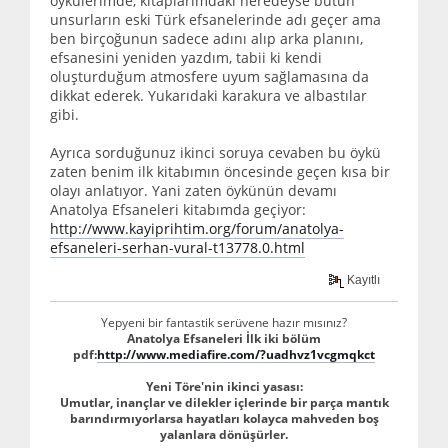
öykülerimde, kitaplarımdaki neredeyse bütün
unsurların eski Türk efsanelerinde adı geçer ama
ben birçoğunun sadece adını alıp arka planını,
efsanesini yeniden yazdım, tabii ki kendi
oluşturduğum atmosfere uyum sağlamasına da
dikkat ederek. Yukarıdaki karakura ve albastılar
gibi.
Ayrıca sorduğunuz ikinci soruya cevaben bu öykü
zaten benim ilk kitabımın öncesinde geçen kısa bir
olayı anlatıyor. Yani zaten öykünün devamı
Anatolya Efsaneleri kitabımda geçiyor:
http://www.kayiprihtim.org/forum/anatolya-
efsaneleri-serhan-vural-t13778.0.html
Kayıtlı
Yepyeni bir fantastik serüvene hazır mısınız?
Anatolya Efsaneleri İlk iki bölüm
pdf:
http://www.mediafire.com/?uadhvz1vcgmqkct
Yeni Töre'nin ikinci yasası:
Umutlar, inançlar ve dilekler içlerinde bir parça mantık
barındırmıyorlarsa hayatları kolayca mahveden boş
yalanlara dönüşürler.