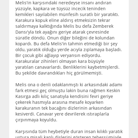
Melis'in karşısındaki neredeyse insanı andıran
yüzüyle, kapkara ve tüysüz incecik teninden
kemikleri sayılabilen münfesih suratlı bir yaratıktı.
Karakura kopuk eline aldırış etmeksizin tekrar
saldırmaya kalktığında Melis bu defa Zemberek
Dansı'yla tek ayağını geriye atarak çevresinde
süratle döndü. Onun diğer bileğini de kolundan
kopardı. Bu defa Melis'in tahmin etmediği bir şey
oldu, yaratık olduğu yerde acıyla zıplamaya başladı.
Bir çocuk gibi ağlayıp veryansın ediyordu.
Karakuralar zihinleri olmayan kara büyüyle
yaratılan canavarlardı. Benliklerini kaybetmişlerdi.
Bu şekilde davrandıkları hiç görülmemişti.
Melis ona o denli odaklanmıştı ki arkasındaki adamı
fark etmesi geç olmuştu lakin buna rağmen Keskin
Kasırga adlı kılıç sanatıyla kendisini fevri geriye
çekerek hasmıyla arasına mesafe koyarken
karakuranın tek bacağını dizlerinin arkasından
kesiverdi. Canavar yere devrilerek ıstıraplarla
çırpınmaya koyuldu.
Karşısında tüm heybetiyle duran insan kılıklı yaratık
ustura misali kanlı dişlerini gösteren tebessümüyle