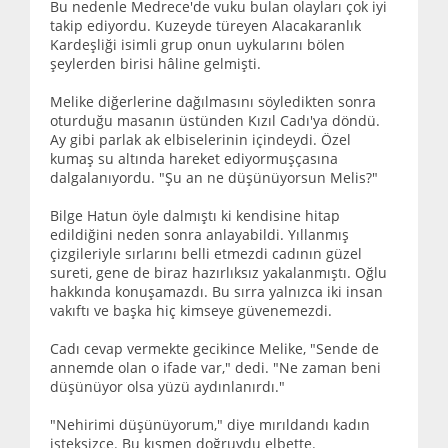
Bu nedenle Medrece'de vuku bulan olayları çok iyi
takip ediyordu. Kuzeyde türeyen Alacakaranlık
Kardeşliği isimli grup onun uykularını bölen
şeylerden birisi hâline gelmişti.
Melike diğerlerine dağılmasını söyledikten sonra
oturduğu masanın üstünden Kızıl Cadı'ya döndü.
Ay gibi parlak ak elbiselerinin içindeydi. Özel
kumaş su altında hareket ediyormuşçasına
dalgalanıyordu. "Şu an ne düşünüyorsun Melis?"
Bilge Hatun öyle dalmıştı ki kendisine hitap
edildiğini neden sonra anlayabildi. Yıllanmış
çizgileriyle sırlarını belli etmezdi cadının güzel
sureti, gene de biraz hazırlıksız yakalanmıştı. Oğlu
hakkında konuşamazdı. Bu sırra yalnızca iki insan
vakıftı ve başka hiç kimseye güvenemezdi.
Cadı cevap vermekte gecikince Melike, "Sende de
annemde olan o ifade var," dedi. "Ne zaman beni
düşünüyor olsa yüzü aydınlanırdı."
"Nehirimi düşünüyorum," diye mırıldandı kadın
isteksizce. Bu kısmen doğruydu elbette.