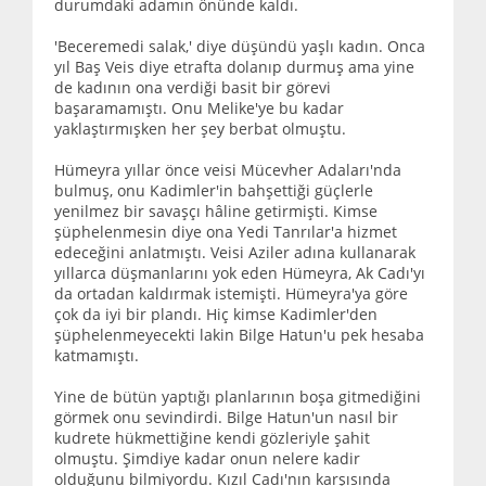
durumdaki adamın önünde kaldı.
'Beceremedi salak,' diye düşündü yaşlı kadın. Onca
yıl Baş Veis diye etrafta dolanıp durmuş ama yine
de kadının ona verdiği basit bir görevi
başaramamıştı. Onu Melike'ye bu kadar
yaklaştırmışken her şey berbat olmuştu.
Hümeyra yıllar önce veisi Mücevher Adaları'nda
bulmuş, onu Kadimler'in bahşettiği güçlerle
yenilmez bir savaşçı hâline getirmişti. Kimse
şüphelenmesin diye ona Yedi Tanrılar'a hizmet
edeceğini anlatmıştı. Veisi Aziler adına kullanarak
yıllarca düşmanlarını yok eden Hümeyra, Ak Cadı'yı
da ortadan kaldırmak istemişti. Hümeyra'ya göre
çok da iyi bir plandı. Hiç kimse Kadimler'den
şüphelenmeyecekti lakin Bilge Hatun'u pek hesaba
katmamıştı.
Yine de bütün yaptığı planlarının boşa gitmediğini
görmek onu sevindirdi. Bilge Hatun'un nasıl bir
kudrete hükmettiğine kendi gözleriyle şahit
olmuştu. Şimdiye kadar onun nelere kadir
olduğunu bilmiyordu. Kızıl Cadı'nın karşısında