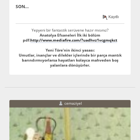
SON...
Kayıtlı
Yepyeni bir fantastik serüvene hazır mısınız?
Anatolya Efsaneleri İlk iki bölüm
pdf:
http://www.mediafire.com/?uadhvz1vcgmqkct
Yeni Töre'nin ikinci yasası:
Umutlar, inançlar ve dilekler içlerinde bir parça mantık
barındırmıyorlarsa hayatları kolayca mahveden boş
yalanlara dönüşürler.
cemaziyel