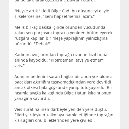
"Neyse artık," dedi Bilge Cadı bu düşünceyi eliyle
silkelercesine. "Seni hapsetmemiz lazım."
Melis birkaç dakika içinde özünden vücudunda
kalan son parçasını toprakla yeniden bütünleyerek
rüzgâra kapılan bir meşe yaprağının yalnızlığına
büründü. "Dehak!"
Kadının avuçlarından toprağa uzanan kızıl buhar
anında kayboldu. "Kıpırdamanı tavsiye etmem
veis."
Adamın bedenini saran bağlar bir anda yok olunca
bacakları ağırlığını taşıyamadığından yere devrildi
ancak öfkesi hâlâ göğsünde yanıp tutuşuyordu. Bir
hışımla ayağa kalktığında Bilge Hatun kılıcını onun
yanağına savurdu.
Veis suratına inen darbeyle yeniden yere düştü.
Elleri yerdeyken kalkmaya hamle ettiğinde toprağın
kızıl ağları onu bileklerinden yere çiviledi.