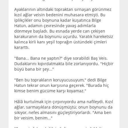
Ayaklarının altındaki topraktan sırnaşan görünmez
kızıl ağlar veisin bedenini muhasara etmişti. Bu
iplikçikler onu boynuna kadar kuşatınca Bilge
Hatun, adamın çevresinde yavaş adımlarla
dönmeye başladı. Bu esnada yerde can çekişen
karakuranın da boynunu uçurdu. Yaratık hareketsiz
kalınca kirli kanı yeşil toprağın üstündeki çimleri
kararttı.
"Bana... Bana ne yaptın?" diye sorabildi Baş Veis.
Dudaklarını kıpırdatmakta bile zorlanıyordu. "Hiçbir
büyü bana bir şey..."
"Ben bu toprakların koruyucusuyum," dedi Bilge
Hatun tekrar onun karşısına geçerek. "Burada hiç
kimse benim gücüme karşı koyamaz."
Hâlâ kurtulmak için çırpınıyordu ama nafileydi. Kızıl
ağlar, sarmaşıklara dönüşmüştü; onun boynunu da
sıkıyor, nefes almasını güçleştiriyorlardı. "Ama ben
bir veisim, benim..."