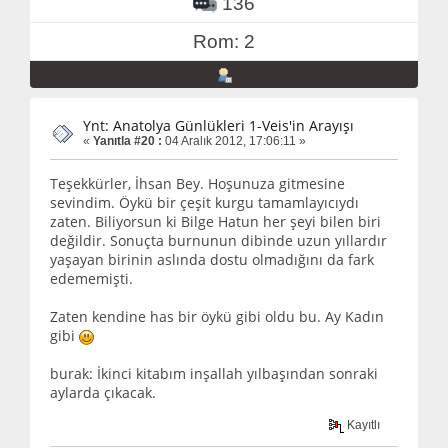
136
Rom: 2
Ynt: Anatolya Günlükleri 1-Veis'in Arayışı
«
Yanıtla #20 :
04 Aralık 2012, 17:06:11 »
Teşekkürler, İhsan Bey. Hoşunuza gitmesine
sevindim. Öykü bir çeşit kurgu tamamlayıcıydı
zaten. Biliyorsun ki Bilge Hatun her şeyi bilen biri
değildir. Sonuçta burnunun dibinde uzun yıllardır
yaşayan birinin aslında dostu olmadığını da fark
edememişti.
Zaten kendine has bir öykü gibi oldu bu. Ay Kadın
gibi
burak: İkinci kitabım inşallah yılbaşından sonraki
aylarda çıkacak.
Kayıtlı