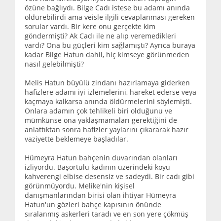
özüne bağlıydı. Bilge Cadı istese bu adamı anında
öldürebilirdi ama veisle ilgili cevaplanması gereken
sorular vardı. Bir kere onu gerçekte kim
göndermişti? Ak Cadı ile ne alıp veremedikleri
vardı? Ona bu güçleri kim sağlamıştı? Ayrıca buraya
kadar Bilge Hatun dahil, hiç kimseye görünmeden
nasıl gelebilmişti?
Melis Hatun büyülü zindanı hazırlamaya giderken
hafizlere adamı iyi izlemelerini, hareket ederse veya
kaçmaya kalkarsa anında öldürmelerini söylemişti.
Onlara adamın çok tehlikeli biri olduğunu ve
mümkünse ona yaklaşmamaları gerektiğini de
anlattıktan sonra hafizler yaylarını çıkararak hazır
vaziyette beklemeye başladılar.
Hümeyra Hatun bahçenin duvarından olanları
izliyordu. Başörtülü kadının üzerindeki koyu
kahverengi elbise desensiz ve sadeydi. Bir cadı gibi
görünmüyordu. Melike'nin kişisel
danışmanlarından birisi olan ihtiyar Hümeyra
Hatun'un gözleri bahçe kapısının önünde
sıralanmış askerleri taradı ve en son yere çökmüş