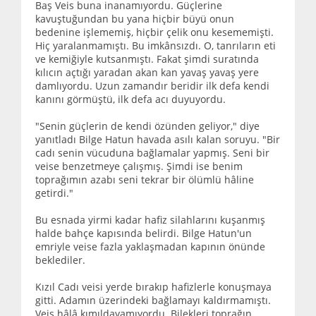
Baş Veis buna inanamıyordu. Güçlerine
kavuştuğundan bu yana hiçbir büyü onun
bedenine işlememiş, hiçbir çelik onu kesememişti.
Hiç yaralanmamıştı. Bu imkânsızdı. O, tanrıların eti
ve kemiğiyle kutsanmıştı. Fakat şimdi suratında
kılıcın açtığı yaradan akan kan yavaş yavaş yere
damlıyordu. Uzun zamandır beridir ilk defa kendi
kanını görmüştü, ilk defa acı duyuyordu.
"Senin güçlerin de kendi özünden geliyor," diye
yanıtladı Bilge Hatun havada asılı kalan soruyu. "Bir
cadı senin vücuduna bağlamalar yapmış. Seni bir
veise benzetmeye çalışmış. Şimdi ise benim
toprağımın azabı seni tekrar bir ölümlü hâline
getirdi."
Bu esnada yirmi kadar hafiz silahlarını kuşanmış
halde bahçe kapısında belirdi. Bilge Hatun'un
emriyle veise fazla yaklaşmadan kapının önünde
beklediler.
Kızıl Cadı veisi yerde bırakıp hafizlerle konuşmaya
gitti. Adamın üzerindeki bağlamayı kaldırmamıştı.
Veis hâlâ kımıldayamıyordu. Bilekleri toprağın