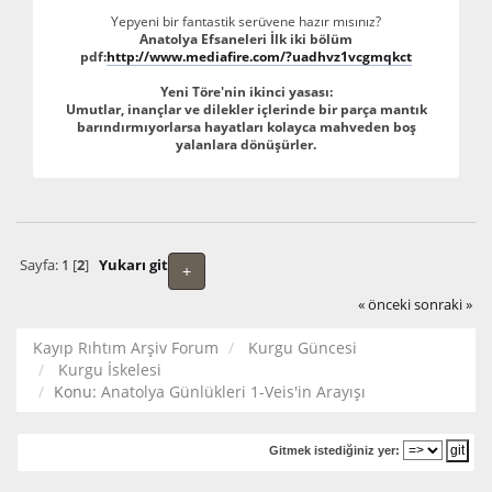
Yepyeni bir fantastik serüvene hazır mısınız?
Anatolya Efsaneleri İlk iki bölüm
pdf:
http://www.mediafire.com/?uadhvz1vcgmqkct
Yeni Töre'nin ikinci yasası:
Umutlar, inançlar ve dilekler içlerinde bir parça mantık
barındırmıyorlarsa hayatları kolayca mahveden boş
yalanlara dönüşürler.
Sayfa:
1
[
2
]
Yukarı git
+
« önceki
sonraki »
Kayıp Rıhtım Arşiv Forum
Kurgu Güncesi
Kurgu İskelesi
Konu:
Anatolya Günlükleri 1-Veis'in Arayışı
Gitmek istediğiniz yer: