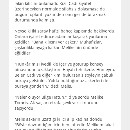
lakin kılıcını bulamadı. Kızıl Cadı kıyafeti
üzerindeyken normalde silahsız dolaşmasa da
bugün toplantı yüzünden onu geride bırakmak
durumunda kalmıştı.
Neyse ki iki saray hafizi bahçe kapısında bekliyordu.
Onlara işaret edince adamlar koşarak yanlarına
geldiler. "Bana kılıcını ver asker." Muhafızlar,
şaşkınlıkla ayağa kalkan Melike'nin önünde
eğildiler.
"Hünkârımızı ivedilikle içeriye götürüp konsey
binasından uzaklaştırın. Hayatı tehlikede. Hümeyra,
Belen Cadı ve diğer kimi bulursanız söyleyin çabuk
buraya gelsinler. Yolda bulduğunuz askerleri de
buraya gönderin," dedi Melis.
"Neler oluyor Bilge Hatun?" diye sordu Melike
Tomris. Ak saçları etrafa şevk verici nurunu
saçıyordu.
Melis askerin uzattığı kılıcı alıp kadına döndü.
"Böyle davrandığım için beni affedin Melikem fakat