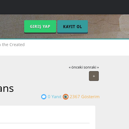
GIRIŞ YAP
KAYIT OL
 the Created
« önceki
sonraki »
+
ans
0 Yanıt
2367 Gösterim