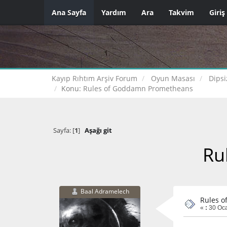
Ana Sayfa
Yardım
Ara
Takvim
Giriş
Kayıp Rıhtım Arşiv Forum
Oyun Masası
Dipsi
Konu:
Rules of Goddamn Prometheans
Sayfa: [
1
]
Aşağı git
Ru
Baal Adramelech
Rules 
«
:
30 Oca