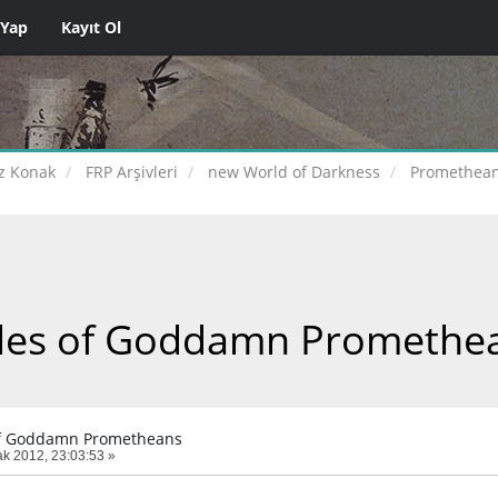
 Yap
Kayıt Ol
z Konak
FRP Arşivleri
new World of Darkness
Promethean
les of Goddamn Promethe
of Goddamn Prometheans
k 2012, 23:03:53 »