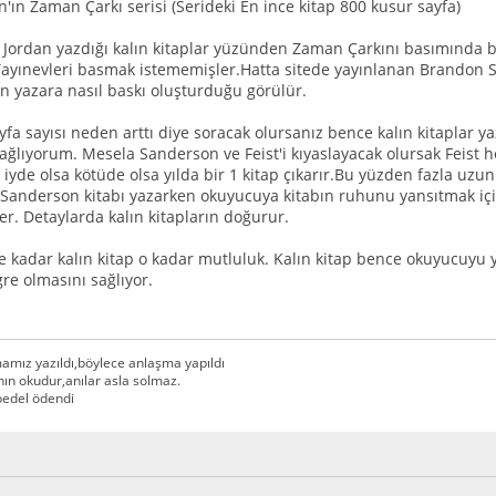
'ın Zaman Çarkı serisi (Serideki En ince kitap 800 kusur sayfa)
 Jordan yazdığı kalın kitaplar yüzünden Zaman Çarkını basımında bi
yınevleri basmak istememişler.Hatta sitede yayınlanan Brandon Sa
in yazara nasıl baskı oluşturduğu görülür.
ayfa sayısı neden arttı diye soracak olursanız bence kalın kitaplar 
ağlıyorum. Mesela Sanderson ve Feist'i kıyaslayacak olursak Feist h
 iyde olsa kötüde olsa yılda bir 1 kitap çıkarır.Bu yüzden fazla uz
.Sanderson kitabı yazarken okuyucuya kitabın ruhunu yansıtmak için
er. Detaylarda kalın kitapların doğurur.
e kadar kalın kitap o kadar mutluluk. Kalın kitap bence okuyucuyu 
re olmasını sağlıyor.
amız yazıldı,böylece anlaşma yapıldı
n okudur,anılar asla solmaz.
,bedel ödendi