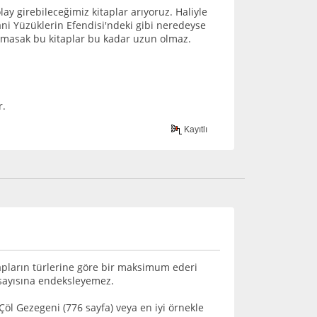
lay girebileceğimiz kitaplar arıyoruz. Haliyle
ni Yüzüklerin Efendisi'ndeki gibi neredeyse
amasak bu kitaplar bu kadar uzun olmaz.
r.
Kayıtlı
apların türlerine göre bir maksimum ederi
a sayısına endeksleyemez.
Çöl Gezegeni (776 sayfa) veya en iyi örnekle