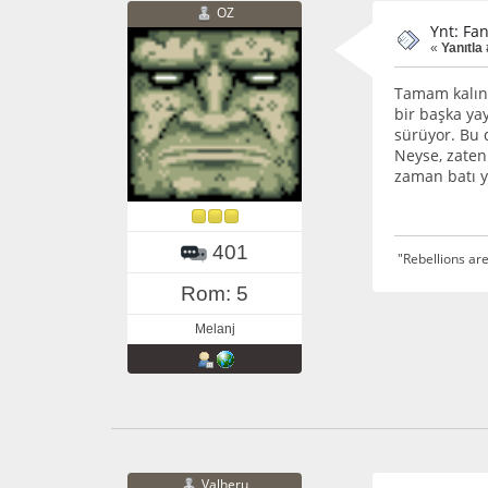
OZ
Ynt: Fa
«
Yanıtla 
Tamam kalın 
bir başka ya
sürüyor. Bu 
Neyse, zaten
zaman batı y
401
"Rebellions are
Rom: 5
Melanj
Valheru