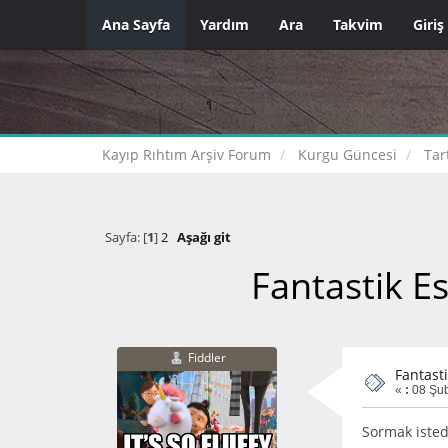
Ana Sayfa
Yardım
Ara
Takvim
Giriş
Kayıp Rıhtım Arşiv Forum
Kurgu Güncesi
Tar
Sayfa: [
1
]
2
Aşağı git
Fantastik E
Fiddler
Fantast
«
:
08 Şub
Sormak isted