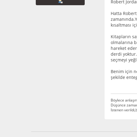
Robert Jordan
Hatta Robert
zamanında.Ya
kısaltması iç
Kitapların s
olmalarına b
hareket eder
derdi yoktur
seçmeyi yeğl
Benim için n
şekilde enteg
Böylece anlaşm
Düşünce zamanı
İstenen verildi