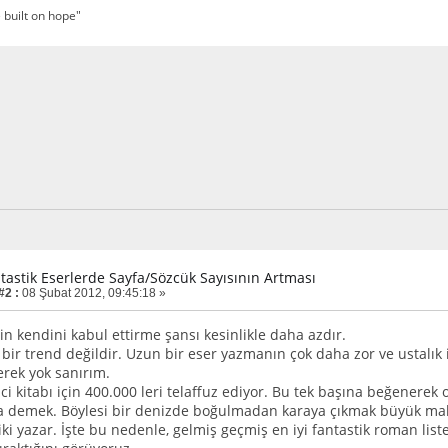
 built on hope"
ntastik Eserlerde Sayfa/Sözcük Sayısının Artması
#2 :
08 Şubat 2012, 09:45:18 »
in kendini kabul ettirme şansı kesinlikle daha azdır.
 bir trend değildir. Uzun bir eser yazmanın çok daha zor ve ustalık 
rek yok sanırım.
ci kitabı için 400.000 leri telaffuz ediyor. Bu tek başına beğenerek 
demek. Böylesi bir denizde boğulmadan karaya çıkmak büyük maha
ki yazar. İşte bu nedenle, gelmiş geçmiş en iyi fantastik roman liste