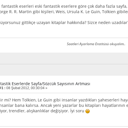
antastik eserleri eski fantastik eserlere göre çok daha fazla sayfa,
rge R. R. Martin gibi kişileri, Weis, Ursula K. Le Guin, Tolkien gibiler
üyorsunuz gittikçe uzayan kitaplar hakkında? Sizce neden uzadılar?
Saatleri Ayarlama Enstitüsü okuyalım..
ntastik Eserlerde Sayfa/Sözcük Sayısının Artması
#1 :
08 Şubat 2012, 00:30:04 »
ilir mi? Hem Tolkien, Le Guin gibi insanlar yazdıkları şaheserleri h
nsanlar bana kalırsa. Ancak yeni yazarlar bu kitapları hayatlarının e
or, trendler, alışkanlıklar değişiyor. İyi soru