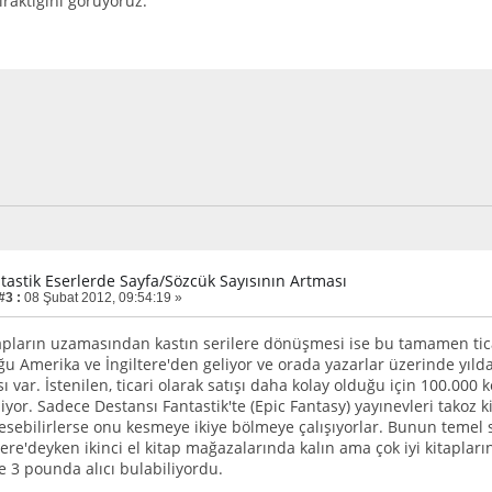
ıraktığını görüyoruz.
ntastik Eserlerde Sayfa/Sözcük Sayısının Artması
#3 :
08 Şubat 2012, 09:54:19 »
tapların uzamasından kastın serilere dönüşmesi ise bu tamamen tic
ğu Amerika ve İngiltere'den geliyor ve orada yazarlar üzerinde yılda
ı var. İstenilen, ticari olarak satışı daha kolay olduğu için 100.000 k
yor. Sadece Destansı Fantastik'te (Epic Fantasy) yayınevleri takoz k
esebilirlerse onu kesmeye ikiye bölmeye çalışıyorlar. Bunun temel se
ltere'deyken ikinci el kitap mağazalarında kalın ama çok iyi kitapla
ise 3 pounda alıcı bulabiliyordu.