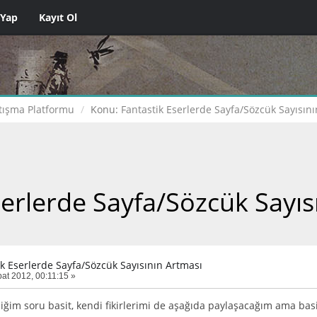
 Yap
Kayıt Ol
tışma Platformu
Konu:
Fantastik Eserlerde Sayfa/Sözcük Sayısın
serlerde Sayfa/Sözcük Sayıs
ik Eserlerde Sayfa/Sözcük Sayısının Artması
at 2012, 00:11:15 »
iğim soru basit, kendi fikirlerimi de aşağıda paylaşacağım ama basi