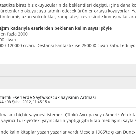
astikte biraz biz okuyucuların da beklentileri değişti. İçine daha ko
 üretenler o okuyucuyu tatmin edecek ürünler ortaya koyuyorlar. Ya
timlenmiş uzun yolculuklar, kamp ateşi çevresinde konuşmalar ar
ğım kadarıyla eserlerden beklenen kelim sayısı şöyle
en fazla 2000
0 civarı
00-120000 civarı. Destansı Fantastik ise 250000 civarı kabul ediliyo
ntastik Eserlerde Sayfa/Sözcük Sayısının Artması
#4 :
08 Şubat 2012, 11:45:15 »
rtmasını hiçbir yayınevi istemez. Çünkü Avrupa veya Amerika'da kit
 yayıncı Türkiye'deki yayıncıların yaptığı gibi kitap meblağını sayf
ende kalın kitaplar yazan yazarlar vardı.Mesela 1965'te çıkan Dune-