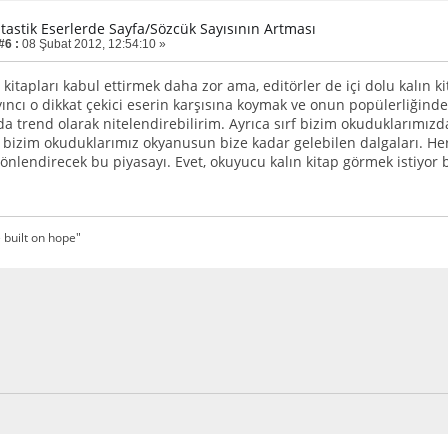
ntastik Eserlerde Sayfa/Sözcük Sayısının Artması
#6 :
08 Şubat 2012, 12:54:10 »
kitapları kabul ettirmek daha zor ama, editörler de içi dolu kalın
yıncı o dikkat çekici eserin karşısına koymak ve onun popülerliğind
da trend olarak nitelendirebilirim. Ayrıca sırf bizim okuduklarımı
 bizim okuduklarımız okyanusun bize kadar gelebilen dalgaları. He
önlendirecek bu piyasayı. Evet, okuyucu kalın kitap görmek istiyor 
 built on hope"