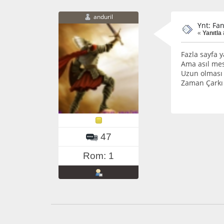
anduril
Ynt: Fa
«
Yanıtla 
Fazla sayfa 
Ama asıl mes
Uzun olması
Zaman Çarkı 
47
Rom: 1