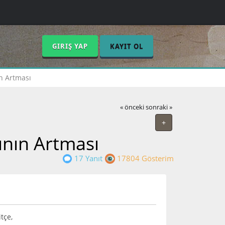
GIRIŞ YAP
KAYIT OL
ın Artması
« önceki
sonraki »
+
ının Artması
17 Yanıt
17804 Gösterim
tçe,