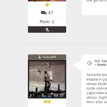
bile geride b
47
Rom: 1
TurkceBKF
Ynt: Fa
«
Yanıtla 
Fantastik ki
kitapların ço
olması baskıs
türde istenmi
çoğunlukla k
olması. İngi
ikinci eller 