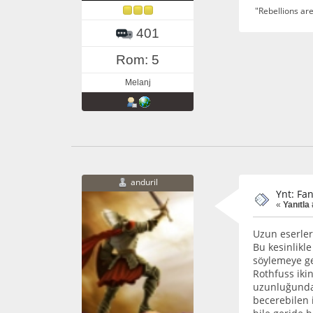
"Rebellions are
401
Rom: 5
Melanj
anduril
Ynt: Fa
«
Yanıtla 
Uzun eserler
Bu kesinlikle
söylemeye ge
Rothfuss ikin
uzunluğunda 
becerebilen i