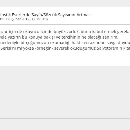
ntastik Eserlerde Sayfa/Sözcük Sayısının Artması
#5 :
08 Şubat 2012, 12:19:16 »
yazar için de okuyucu içinde büyük zorluk, bunu kabul etmek gerek.
ele yazırın bu konuya bakışı ve tercihinin ne olacağı sanırım.
 nedeniyle birçoğumuzun okumadığı halde en azından saygı duyd
Serisi'ni mi yoksa -örneğin- severek okuduğumuz Salvotore'nin kita