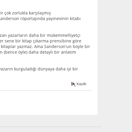
r çok zorlukla karşılaşmış
nderson röportajında yayınevinin kitabı
yazan yazarların daha bir mükemmelliyetçi
er sene bir kitap çıkarma prensibine göre
un kitaplar yazmaz. Ama Sanderson'un böyle bir
 (bence öyle) daha detaylı bir anlatım
yazarın kurguladığı dünyaya daha iyi bir
Kayıtlı