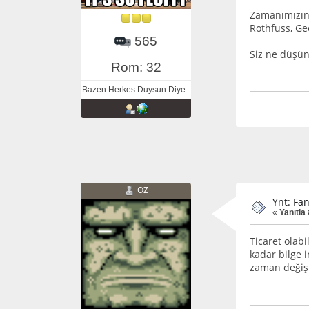
Zamanımızın f
Rothfuss, Geo
565
Siz ne düşün
Rom: 32
Bazen Herkes Duysun Diye..
OZ
Ynt: Fa
«
Yanıtla 
Ticaret olab
kadar bilge i
zaman değişiy