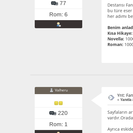
77
Destansı Fant
bu türe eser
Rom: 6
her adımı be
Benim anladı
Kısa Hikaye:
Novella:
1000
Roman:
1000
Valheru
Ynt: Fa
«
Yanıtla 
Sayfaların a
220
vardır.Orada
Rom: 1
Ayrıca eskid