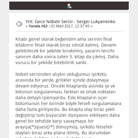
Ynt: Gece Nöbeti Serisi - Sergei Lukyanenko
«
Yanıtla #62 :
01 Mart 2017, 12:37:45 »
Kitabı genel olarak beğendim ama serinin final
kitabının finali olarak biraz sönük kalmış. Devamı
gelebilecek bir şekilde bırakılmış, yazarın tercihi
sanırım daha sonra zaten 5. kitap da çıkmış. Daha
vurucu bir şekilde bitebilirdi sanki.
Nöbet serisinden alışkın olduğumuz iyi/kötü
arasında bir yerde, grilikler içinde dolaşmaya
devam ediyoruz. Önceki kitaplarda aslında iyi ve
kötünün sorgulanması, farkları ve ortak noktaları
daha detaylı işleniyordu. Eski kitapların üçer
bölümünün her birinde böyle felsefi sorgulamalara
daha fazla giriliyordu. Bu kitapta olay biraz şekil
değiştirip tüm büyücüler dünyasını etkileyen daha
genel bir tehdide karşı savaşmaya, bir
arayışa[*]quest[/*] dönüşmüş, iyi/kötü felsefeli
olayları biraz arka plana itilmiş. Bu durumdan