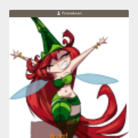
Fırtınakıran