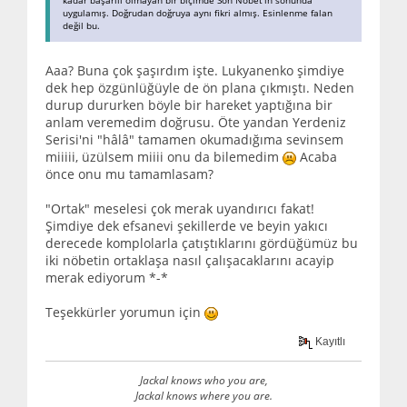
uygulamış. Doğrudan doğruya aynı fikri almış. Esinlenme falan
değil bu.
Aaa? Buna çok şaşırdım işte. Lukyanenko şimdiye
dek hep özgünlüğüyle de ön plana çıkmıştı. Neden
durup dururken böyle bir hareket yaptığına bir
anlam veremedim doğrusu. Öte yandan Yerdeniz
Serisi'ni "hâlâ" tamamen okumadığıma sevinsem
miiiii, üzülsem miiii onu da bilemedim
Acaba
önce onu mu tamamlasam?
"Ortak" meselesi çok merak uyandırıcı fakat!
Şimdiye dek efsanevi şekillerde ve beyin yakıcı
derecede komplolarla çatıştıklarını gördüğümüz bu
iki nöbetin ortaklaşa nasıl çalışacaklarını acayip
merak ediyorum *-*
Teşekkürler yorumun için
Kayıtlı
Jackal knows who you are,
Jackal knows where you are.