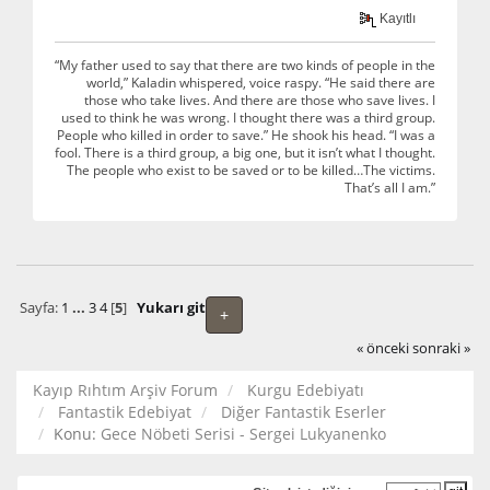
Kayıtlı
“My father used to say that there are two kinds of people in the
world,” Kaladin whispered, voice raspy. “He said there are
those who take lives. And there are those who save lives. I
used to think he was wrong. I thought there was a third group.
People who killed in order to save.” He shook his head. “I was a
fool. There is a third group, a big one, but it isn’t what I thought.
The people who exist to be saved or to be killed…The victims.
That’s all I am.”
Sayfa:
1
...
3
4
[
5
]
Yukarı git
+
« önceki
sonraki »
Kayıp Rıhtım Arşiv Forum
Kurgu Edebiyatı
Fantastik Edebiyat
Diğer Fantastik Eserler
Konu:
Gece Nöbeti Serisi - Sergei Lukyanenko