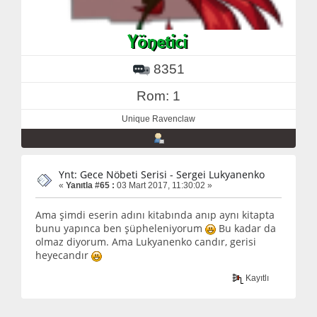
8351
Rom: 1
Unique Ravenclaw
Ynt: Gece Nöbeti Serisi - Sergei Lukyanenko
«
Yanıtla #65 :
03 Mart 2017, 11:30:02 »
Ama şimdi eserin adını kitabında anıp aynı kitapta
bunu yapınca ben şüpheleniyorum
Bu kadar da
olmaz diyorum. Ama Lukyanenko candır, gerisi
heyecandır
Kayıtlı