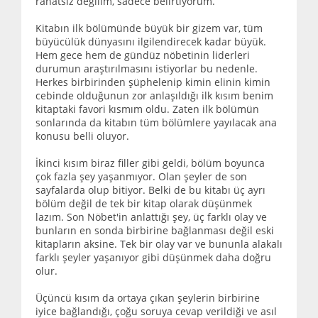
rahatsız değilim, sadece belirtiyorum.
Kitabın ilk bölümünde büyük bir gizem var, tüm
büyücülük dünyasını ilgilendirecek kadar büyük.
Hem gece hem de gündüz nöbetinin liderleri
durumun araştırılmasını istiyorlar bu nedenle.
Herkes birbirinden şüphelenip kimin elinin kimin
cebinde olduğunun zor anlaşıldığı ilk kısım benim
kitaptaki favori kısmım oldu. Zaten ilk bölümün
sonlarında da kitabın tüm bölümlere yayılacak ana
konusu belli oluyor.
İkinci kısım biraz filler gibi geldi, bölüm boyunca
çok fazla şey yaşanmıyor. Olan şeyler de son
sayfalarda olup bitiyor. Belki de bu kitabı üç ayrı
bölüm değil de tek bir kitap olarak düşünmek
lazım. Son Nöbet'in anlattığı şey, üç farklı olay ve
bunların en sonda birbirine bağlanması değil eski
kitapların aksine. Tek bir olay var ve bununla alakalı
farklı şeyler yaşanıyor gibi düşünmek daha doğru
olur.
Üçüncü kısım da ortaya çıkan şeylerin birbirine
iyice bağlandığı, çoğu soruya cevap verildiği ve asıl