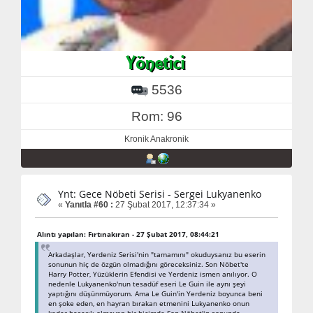
5536
Rom: 96
Kronik Anakronik
Ynt: Gece Nöbeti Serisi - Sergei Lukyanenko
«
Yanıtla #60 :
27 Şubat 2017, 12:37:34 »
Alıntı yapılan: Fırtınakıran - 27 Şubat 2017, 08:44:21
Arkadaşlar, Yerdeniz Serisi'nin "tamamını" okuduysanız bu eserin
sonunun hiç de özgün olmadığını göreceksiniz. Son Nöbet'te
Harry Potter, Yüzüklerin Efendisi ve Yerdeniz ismen anılıyor. O
nedenle Lukyanenko'nun tesadüf eseri Le Guin ile aynı şeyi
yaptığını düşünmüyorum. Ama Le Guin'in Yerdeniz boyunca beni
en şoke eden, en hayran bırakan etmenini Lukyanenko onun
kadar başarılı olmayan bir biçimde Son Nöbet'in sonunda