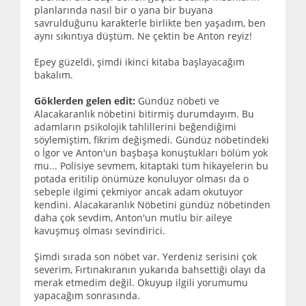
planlarında nasıl bir o yana bir buyana
savrulduğunu karakterle birlikte ben yaşadım, ben
aynı sıkıntıya düştüm. Ne çektin be Anton reyiz!
Epey güzeldi, şimdi ikinci kitaba başlayacağım
bakalım.
Göklerden gelen edit:
Gündüz nöbeti ve
Alacakaranlık nöbetini bitirmiş durumdayım. Bu
adamların psikolojik tahlillerini beğendiğimi
söylemiştim, fikrim değişmedi. Gündüz nöbetindeki
o İgor ve Anton'un başbaşa konuştukları bölüm yok
mu... Polisiye sevmem, kitaptaki tüm hikayelerin bu
potada eritilip önümüze konuluyor olması da o
sebeple ilgimi çekmiyor ancak adam okutuyor
kendini. Alacakaranlık Nöbetini gündüz nöbetinden
daha çok sevdim, Anton'un mutlu bir aileye
kavuşmuş olması sevindirici.
Şimdi sırada son nöbet var. Yerdeniz serisini çok
severim, Fırtınakıranın yukarıda bahsettiği olayı da
merak etmedim değil. Okuyup ilgili yorumumu
yapacağım sonrasında.