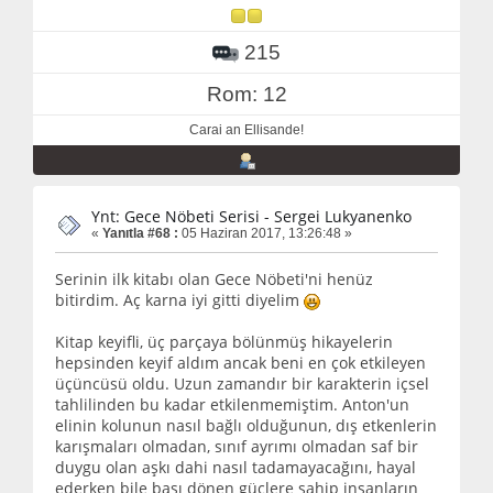
215
Rom: 12
Carai an Ellisande!
Ynt: Gece Nöbeti Serisi - Sergei Lukyanenko
«
Yanıtla #68 :
05 Haziran 2017, 13:26:48 »
Serinin ilk kitabı olan Gece Nöbeti'ni henüz
bitirdim. Aç karna iyi gitti diyelim
Kitap keyifli, üç parçaya bölünmüş hikayelerin
hepsinden keyif aldım ancak beni en çok etkileyen
üçüncüsü oldu. Uzun zamandır bir karakterin içsel
tahlilinden bu kadar etkilenmemiştim. Anton'un
elinin kolunun nasıl bağlı olduğunun, dış etkenlerin
karışmaları olmadan, sınıf ayrımı olmadan saf bir
duygu olan aşkı dahi nasıl tadamayacağını, hayal
ederken bile başı dönen güçlere sahip insanların