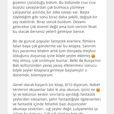
gizemin çözüldüğü bölüm. Bu bölümde ciuv ciuv
büyülü savaşlardan çok bulmaca çözmeye
çalışıyorlar aslında, bir zeka savaşı var. Başta
söylediğim gibi sonu biraz daha şekilli, değişik bir
şey olabilirdi. Biraz sönük buldum. Devamı
gelecekse çok önemli değil ama tüm serinin finali
bu olacak derseniz yeterli gelmiyor bence.
Bir de güncel popüler fantastik eserlere, filmlere
falan baya çok gönderme var bu kitapta. Sanırım
Rus yazarımız kitabın artık tüm dünyada meşhur
olduğunu düşünüp içine böyle şeyler eklemiş
Hoş olmuş, çok sırıtmıyor bunlar. Belki de Rusya'nın
Batı kültüründen yavaş yavaş etkilenmesi sonucu
böyle şeyler kitaplara girmeye başlamıştır o
dönemde, bilemiyorum.
Genel olarak başarılı bir kitap, 8/10 diyorum. Nöbet
serilerini okuyanlar tabii ki alıp okusun, işiniz ne
İyi ve kötünün keskin sınırlarla ayrıldığı fantastik
şeylerden sıkılanları, şehir fantastiğiyle ilgilenenleri
ve fantastik içinde felsefeli bazı düşünceler
okumayı sevenleri -sığ şeyler değil, Lukyanenko iyi
işliyor bu konuyu. Çok sığ olanları ben de