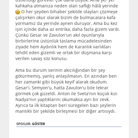
kahkaha atmanıza neden olan saflığı hâlâ yerinde
O her şeyden bihaber şekilde olayları çözmeye
çalışırken okur olarak bizim de bulmacalara kafa
yormamız da yerinde aynen duruyor. Ama bu kez
işin içinde daha az entrika, daha fazla gizem vardı.
Çünkü Gesar ve Zavulon'un akıl oyunlarıyla
birbirlerine üstünlük taslama mücadelesinden
ziyade hem Aydınlık hem de Karanlık varlıkları
tehdit eden gizemli ve ortak bir düşmana karşı
verilen savaş söz konusu.
Ama bu durum serinin akıcılığından bir şey
götürmemiş, yanlış anlaşılmasın. En azından ben
her zamanki gibi büyük keyif alarak okudum.
Gesar'ı, Semyon'u, hatta Zavulon'u bile tekrar
görmek çok güzeldi. Anton ile Sveta'nın küçük kızı
Nadya'nın yaptıklarını okumaksa ayrı bir zevk.
Ayrıca ta ilk kitaptan beri süregelen bazı şeylerin
mantıklı bir şekilde birleşmesi bir diğer artısıydı.
SPOILER:
GÖSTER