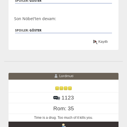
SPOILER:
GÖSTER
Son Nöbet'ten devam:
SPOILER:
GÖSTER
Kayıtlı
Lordmuti
1123
Rom: 35
Time is a drug. Too much of it kills you.