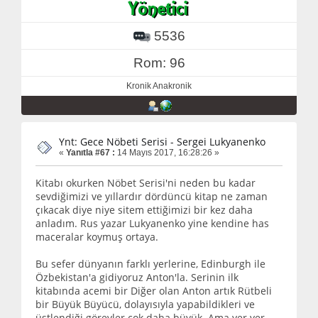
5536
Rom: 96
Kronik Anakronik
Ynt: Gece Nöbeti Serisi - Sergei Lukyanenko
«
Yanıtla #67 :
14 Mayıs 2017, 16:28:26 »
Kitabı okurken Nöbet Serisi'ni neden bu kadar
sevdiğimizi ve yıllardır dördüncü kitap ne zaman
çıkacak diye niye sitem ettiğimizi bir kez daha
anladım. Rus yazar Lukyanenko yine kendine has
maceralar koymuş ortaya.
Bu sefer dünyanın farklı yerlerine, Edinburgh ile
Özbekistan'a gidiyoruz Anton'la. Serinin ilk
kitabında acemi bir Diğer olan Anton artık Rütbeli
bir Büyük Büyücü, dolayısıyla yapabildikleri ve
üstlendiği görevler çok daha büyük. Ama yer yer