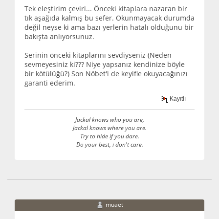
Tek eleştirim çeviri... Önceki kitaplara nazaran bir
tık aşağıda kalmış bu sefer. Okunmayacak durumda
değil neyse ki ama bazı yerlerin hatalı olduğunu bir
bakışta anlıyorsunuz.
Serinin önceki kitaplarını sevdiyseniz (Neden
sevmeyesiniz ki??? Niye yapsanız kendinize böyle
bir kötülüğü?) Son Nöbet'i de keyifle okuyacağınızı
garanti ederim.
Kayıtlı
Jackal knows who you are,
Jackal knows where you are.
Try to hide if you dare.
Do your best, i don't care.
muaet