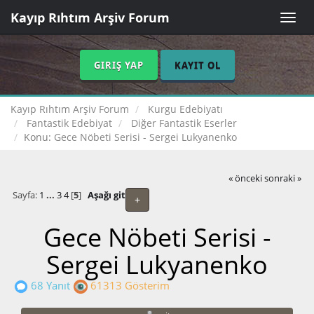
Kayıp Rıhtım Arşiv Forum
Toggle
naviga
GIRIŞ YAP
KAYIT OL
Kayıp Rıhtım Arşiv Forum
Kurgu Edebiyatı
Fantastik Edebiyat
Diğer Fantastik Eserler
Konu:
Gece Nöbeti Serisi - Sergei Lukyanenko
« önceki
sonraki »
Sayfa:
1
...
3
4
[
5
]
Aşağı git
+
Gece Nöbeti Serisi -
Sergei Lukyanenko
68 Yanıt
61313 Gösterim