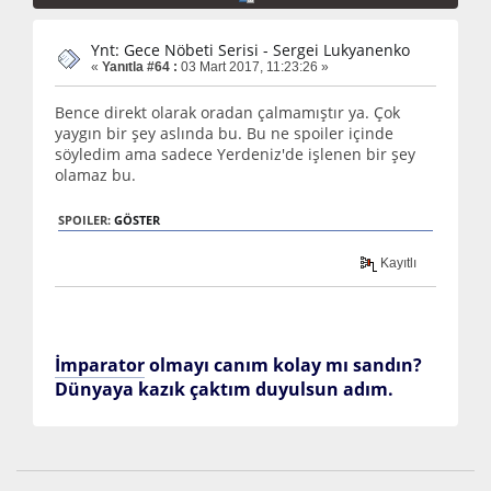
Ynt: Gece Nöbeti Serisi - Sergei Lukyanenko
«
Yanıtla #64 :
03 Mart 2017, 11:23:26 »
Bence direkt olarak oradan çalmamıştır ya. Çok
yaygın bir şey aslında bu. Bu ne spoiler içinde
söyledim ama sadece Yerdeniz'de işlenen bir şey
olamaz bu.
SPOILER:
GÖSTER
Kayıtlı
İmparator
olmayı canım kolay mı sandın?
Dünyaya kazık çaktım duyulsun adım.