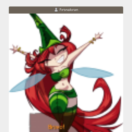
Fırtınakıran