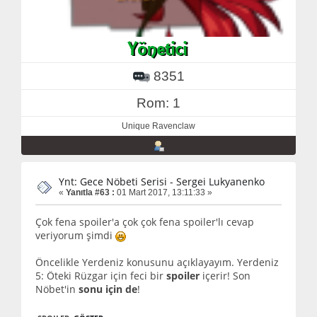
8351
Rom: 1
Unique Ravenclaw
Ynt: Gece Nöbeti Serisi - Sergei Lukyanenko
«
Yanıtla #63 :
01 Mart 2017, 13:11:33 »
Çok fena spoiler'a çok çok fena spoiler'lı cevap
veriyorum şimdi
Öncelikle Yerdeniz konusunu açıklayayım. Yerdeniz
5: Öteki Rüzgar için feci bir
spoiler
içerir! Son
Nöbet'in
sonu için de
!