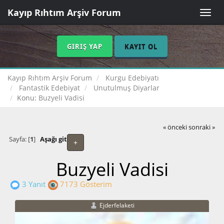
Kayıp Rıhtım Arşiv Forum
Toggle
naviga
GIRIŞ YAP
KAYIT OL
Kayıp Rıhtım Arşiv Forum
Kurgu Edebiyatı
Fantastik Edebiyat
Unutulmuş Diyarlar
Konu:
Buzyeli Vadisi
« önceki
sonraki »
Sayfa: [
1
]
Aşağı git
+
Buzyeli Vadisi
3 Yanıt
7173 Gösterim
Ejderfelaketi