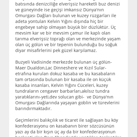
batısında denizciliğe elverişsiz hareketli buz denizi
ve güneyinde ise geçişi imkansız Dünya'nın
Omurgası Dağları bulunan ve kuzey rüzgarları ile
adeta yontulan Kelvin Yığını dışında hiç bir
engebeye sahip olmayan büyük bir düzlüktür. Üç
mevsim kar ve bir mevsim çamur ile kaplı olan
tarıma elverişsiz toprağı olan ve merkezinde yaşam
olan üç gölün ve bir tepenin bulunduğu bu soğuk
diyar misafirlerini pek güzel karşılamaz.
Buzyeli Vadisinde merkezde bulunan üç gölün-
Maer Dualdon,Lac Dinneshere ve Kızıl Sular-
etrafına kurulan dokuz kasaba ve bu kasabaların
tam ortasında bulunan bir kasaba ile on küçük
kasaba insanları, Kelvin Yığını Cüceleri, kuzey
tundraların cengaver barbarları,akılsız tundra
yaratıklarını-yeti,dev solucan gibi- ve Dünya'nın
Omurgası Dağlarında yaşayan goblin ve türevlerini
barındırmaktadır.
Geçimlerini balıkçılık ve ticaret ile sağlayan bu köy
konfederasyonu on kasabanın birer sözcüsünün
yazı ay da bir kışın üç ay da bir konfederasyonun