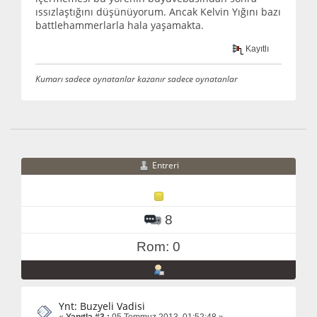
ıssızlaştığını düşünüyorum. Ancak Kelvin Yığını bazı
battlehammerlarla hala yaşamakta.
Kayıtlı
Kumarı sadece oynatanlar kazanır sadece oynatanlar
Entreri
8
Rom: 0
Ynt: Buzyeli Vadisi
«
Yanıtla #3 :
05 Temmuz 2013, 01:52:48 »