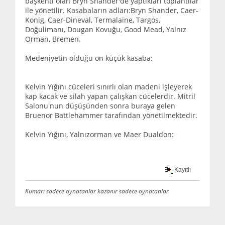
başkenti olan Bryn Shander'de yaptıkları toplantılar
ile yönetilir. Kasabaların adları:Bryn Shander, Caer-
Konig, Caer-Dineval, Termalaine, Targos,
Doğulimanı, Dougan Kovuğu, Good Mead, Yalnız
Orman, Bremen.
Medeniyetin olduğu on küçük kasaba:
Kelvin Yığını cüceleri sınırlı olan madeni işleyerek
kap kacak ve silah yapan çalışkan cücelerdir. Mitril
Salonu'nun düşüşünden sonra buraya gelen
Bruenor Battlehammer tarafından yönetilmektedir.
Kelvin Yığını, Yalnızorman ve Maer Dualdon:
Kayıtlı
Kumarı sadece oynatanlar kazanır sadece oynatanlar