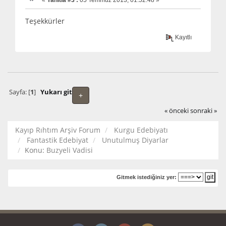
Teşekkürler
Kayıtlı
Sayfa: [
1
]
Yukarı git
+
« önceki
sonraki »
Kayıp Rıhtım Arşiv Forum
Kurgu Edebiyatı
Fantastik Edebiyat
Unutulmuş Diyarlar
Konu:
Buzyeli Vadisi
Gitmek istediğiniz yer: