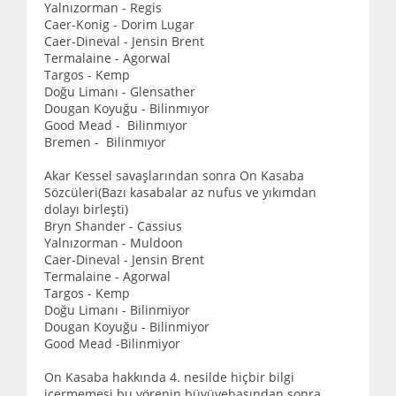
Yalnızorman - Regis
Caer-Konig - Dorim Lugar
Caer-Dineval - Jensin Brent
Termalaine - Agorwal
Targos - Kemp
Doğu Limanı - Glensather
Dougan Koyuğu - Bilinmıyor
Good Mead - Bilinmıyor
Bremen - Bilinmıyor
Akar Kessel savaşlarından sonra On Kasaba
Sözcüleri(Bazı kasabalar az nufus ve yıkımdan
dolayı birleşti)
Bryn Shander - Cassius
Yalnızorman - Muldoon
Caer-Dineval - Jensin Brent
Termalaine - Agorwal
Targos - Kemp
Doğu Limanı - Bilinmiyor
Dougan Koyuğu - Bilinmiyor
Good Mead -Bilinmiyor
On Kasaba hakkında 4. nesilde hiçbir bilgi
içermemesi bu yörenin büyüvebasından sonra