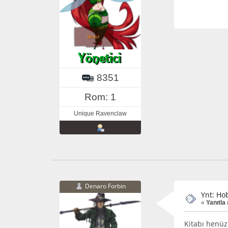
8351
Rom: 1
Unique Ravenclaw
Denaro Forbin
Ynt: Hob
«
Yanıtla 
Kitabı henü