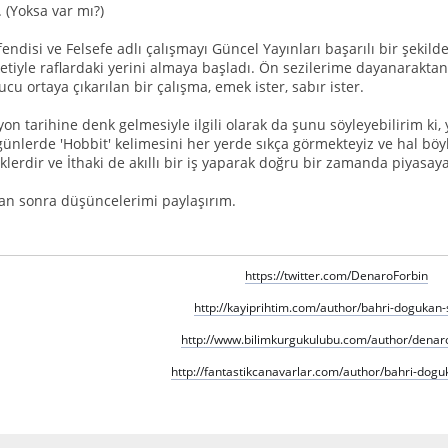
(Yoksa var mı?)
endisi ve Felsefe adlı çalışmayı Güncel Yayınları başarılı bir şekilde
iketiyle raflardaki yerini almaya başladı. Ön sezilerime dayanarakt
cu ortaya çıkarılan bir çalışma, emek ister, sabır ister.
yon tarihine denk gelmesiyle ilgili olarak da şunu söyleyebilirim ki
günlerde 'Hobbit' kelimesini her yerde sıkça görmekteyiz ve hal böy
lerdir ve İthaki de akıllı bir iş yaparak doğru bir zamanda piyasaya
an sonra düşüncelerimi paylaşırım.
https://twitter.com/DenaroForbin
http://kayiprihtim.com/author/bahri-dogukan-
http://www.bilimkurgukulubu.com/author/denaro
http://fantastikcanavarlar.com/author/bahri-dogu