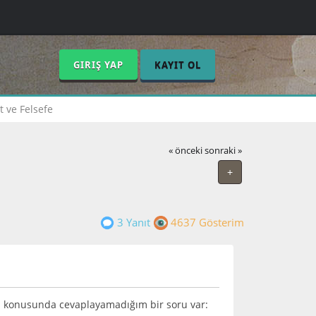
GIRIŞ YAP
KAYIT OL
t ve Felsefe
« önceki
sonraki »
+
3 Yanıt
4637 Gösterim
bı konusunda cevaplayamadığım bir soru var: