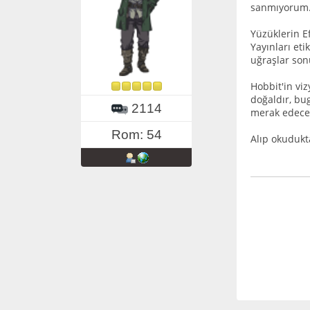
sanmıyorum. 
Yüzüklerin Ef
Yayınları et
uğraşlar sonu
Hobbit'in viz
doğaldır, bu
2114
merak edecek
Rom: 54
Alıp okudukt