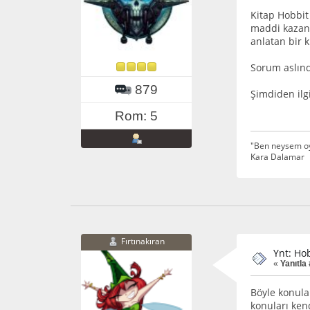
Kitap Hobbit 
maddi kazanç 
anlatan bir 
Sorum aslınd
879
Şimdiden ilg
Rom: 5
"Ben neysem oyu
Kara Dalamar
Fırtınakıran
Ynt: Hob
«
Yanıtla 
Böyle konula
konuları ken