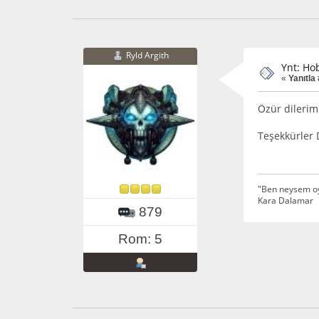
Ryld Argith
Ynt: Hob
«
Yanıtla 
Özür dilerim
Teşekkürler
"Ben neysem oyu
Kara Dalamar
879
Rom: 5