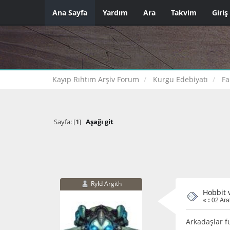
Ana Sayfa
Yardım
Ara
Takvim
Giriş
Kayıp Rıhtım Arşiv Forum
Kurgu Edebiyatı
Fa
Sayfa: [
1
]
Aşağı git
Ryld Argith
Hobbit 
«
:
02 Ara
Arkadaşlar f