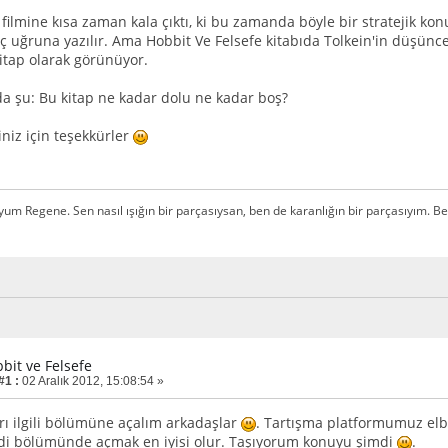
filmine kısa zaman kala çıktı, ki bu zamanda böyle bir stratejik kon
uğruna yazılır. Ama Hobbit Ve Felsefe kitabıda Tolkein'in düşüncele
kitap olarak görünüyor.
a şu: Bu kitap ne kadar dolu ne kadar boş?
iniz için teşekkürler
m Regene. Sen nasıl ışığın bir parçasıysan, ben de karanlığın bir parçasıyım. Ben
bit ve Felsefe
#1 :
02 Aralık 2012, 15:08:54 »
rı ilgili bölümüne açalım arkadaşlar
. Tartışma platformumuz elbet
di bölümünde açmak en iyisi olur. Taşıyorum konuyu şimdi
.