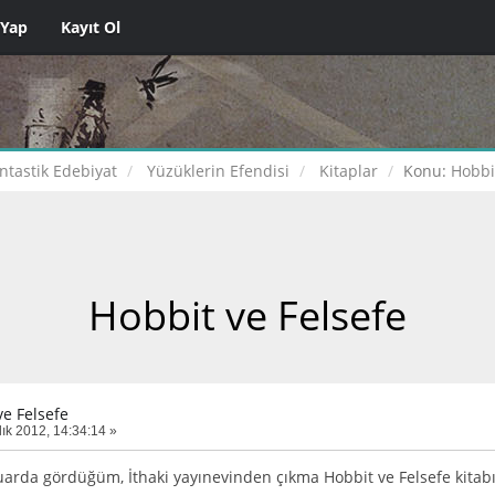
 Yap
Kayıt Ol
ntastik Edebiyat
Yüzüklerin Efendisi
Kitaplar
Konu:
Hobbi
Hobbit ve Felsefe
ve Felsefe
lık 2012, 14:34:14 »
uarda gördüğüm, İthaki yayınevinden çıkma Hobbit ve Felsefe kita