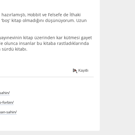
 hazırlamıştı, Hobbit ve Felsefe de İthaki
an 'boş' kitap olmadığını düşünüyorum. Uzun
, yayınevinin kitap üzerinden kar kütmesi gayet
le olunca insanlar bu kitaba rastladıklarında
 sürdü kitabı.
Kayıtlı
sahin/
-forbin/
kan-sahin/