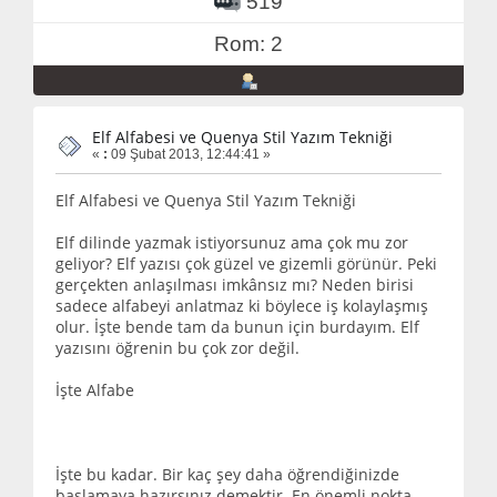
519
Rom: 2
Elf Alfabesi ve Quenya Stil Yazım Tekniği
«
:
09 Şubat 2013, 12:44:41 »
Elf Alfabesi ve Quenya Stil Yazım Tekniği
Elf dilinde yazmak istiyorsunuz ama çok mu zor
geliyor? Elf yazısı çok güzel ve gizemli görünür. Peki
gerçekten anlaşılması imkânsız mı? Neden birisi
sadece alfabeyi anlatmaz ki böylece iş kolaylaşmış
olur. İşte bende tam da bunun için burdayım. Elf
yazısını öğrenin bu çok zor değil.
İşte Alfabe
İşte bu kadar. Bir kaç şey daha öğrendiğinizde
başlamaya hazırsınız demektir. En önemli nokta