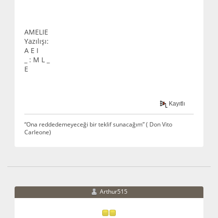
AMELIE
Yazılışı:
A E I
_ : M L _
E
Kayıtlı
“Ona reddedemeyeceği bir teklif sunacağım” ( Don Vito
Carleone)
Arthur515