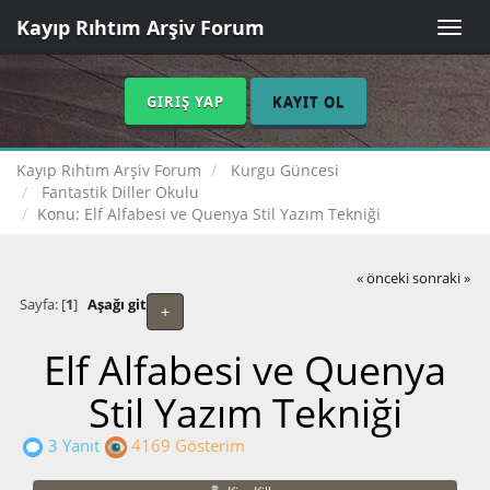
Kayıp Rıhtım Arşiv Forum
Toggle
naviga
GIRIŞ YAP
KAYIT OL
Kayıp Rıhtım Arşiv Forum
Kurgu Güncesi
Fantastik Diller Okulu
Konu:
Elf Alfabesi ve Quenya Stil Yazım Tekniği
« önceki
sonraki »
Sayfa: [
1
]
Aşağı git
+
Elf Alfabesi ve Quenya
Stil Yazım Tekniği
3 Yanıt
4169 Gösterim