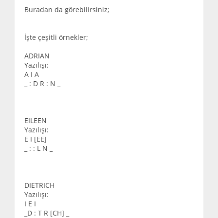
Buradan da görebilirsiniz;
İşte çeşitli örnekler;
ADRIAN
Yazılışı:
A I A
_ : D R : N _
EILEEN
Yazılışı:
E I [EE]
_ : : L N _
DIETRICH
Yazılışı:
I E I
_D : T R [CH] _