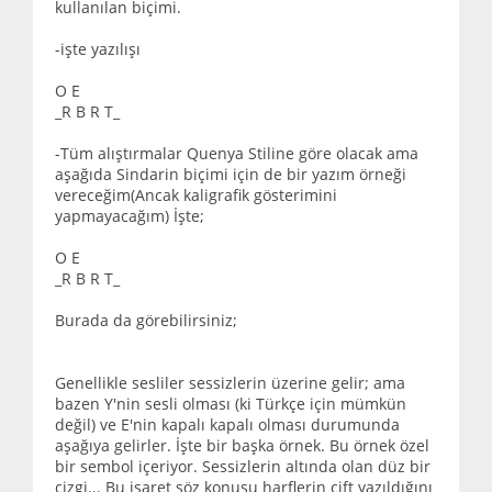
kullanılan biçimi.
-işte yazılışı
O E
_R B R T_
-Tüm alıştırmalar Quenya Stiline göre olacak ama
aşağıda Sindarin biçimi için de bir yazım örneği
vereceğim(Ancak kaligrafik gösterimini
yapmayacağım) İşte;
O E
_R B R T_
Burada da görebilirsiniz;
Genellikle sesliler sessizlerin üzerine gelir; ama
bazen Y'nin sesli olması (ki Türkçe için mümkün
değil) ve E'nin kapalı kapalı olması durumunda
aşağıya gelirler. İşte bir başka örnek. Bu örnek özel
bir sembol içeriyor. Sessizlerin altında olan düz bir
çizgi... Bu işaret söz konusu harflerin çift yazıldığını