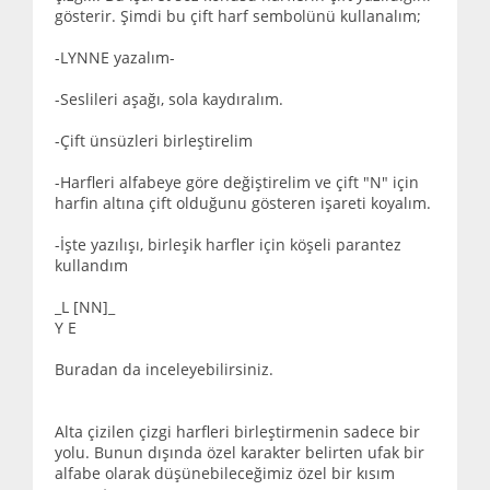
gösterir. Şimdi bu çift harf sembolünü kullanalım;
-LYNNE yazalım-
-Seslileri aşağı, sola kaydıralım.
-Çift ünsüzleri birleştirelim
-Harfleri alfabeye göre değiştirelim ve çift "N" için
harfin altına çift olduğunu gösteren işareti koyalım.
-İşte yazılışı, birleşik harfler için köşeli parantez
kullandım
_L [NN]_
Y E
Buradan da inceleyebilirsiniz.
Alta çizilen çizgi harfleri birleştirmenin sadece bir
yolu. Bunun dışında özel karakter belirten ufak bir
alfabe olarak düşünebileceğimiz özel bir kısım