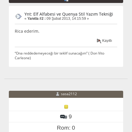
Ynt: Elf Alfabesi ve Quenya Stil Yazım Tekniği
«
Yanıtla #2 :
09 Şubat 2013, 14:15:59 »
Rica ederim.
Kayıtlı
“Ona reddedemeyeceği bir teklif sunacağım” ( Don Vito
Carleone)
sasa2112
9
Rom: 0