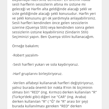
sesli harflerin sessizlerin altına mı üstüne mi
geleceği ve Harfin alta geldiğinde alacağı şekli ve
üste geldiğinde alacağı şekli konusudur. Harfin yeri
ve şekli konusunu gri ok yardımıyla anlayabilirsiniz.
Sesli harfleri kendinden önce gelen sessizlerin
üzerine (Quenya Stili) veya kendinden sonra gelen
sessizlerin üstüne koyabilirsiniz (Sindarin Stili)
Seçiminizi yapın. Ben Quenya stilini kullanacağım.
Örneğe bakalım;
-Robert yazalım-
-Sesli harfleri yukarı ve sola kaydırıyoruz.
-Harf gruplarını birleştiriyoruz.
-Verilen alfabeyi kullanarak harfleri değiştiriyoruz,
yalnız burada önemli bir nokta R'nin iki biçiminin
olması biri "RED" (ing. Kırmızı) derken kullanılan "R"
(Türkçe'deki gibi) diğeri ise "CAR" (ing. Araba)
derken kullanılan "R" ( "Ğ" ile "R" arası bir şey)
burada kullanılması gereken "RED" derken