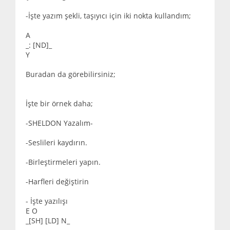
-İşte yazım şekli, taşıyıcı için iki nokta kullandım;
A
_: [ND]_
Y
Buradan da görebilirsiniz;
İşte bir örnek daha;
-SHELDON Yazalım-
-Seslileri kaydırın.
-Birleştirmeleri yapın.
-Harfleri değiştirin
- İşte yazılışı
E O
_[SH] [LD] N_