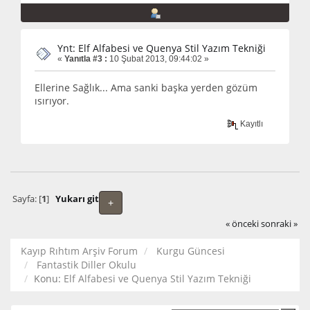
Ynt: Elf Alfabesi ve Quenya Stil Yazım Tekniği
«
Yanıtla #3 :
10 Şubat 2013, 09:44:02 »
Ellerine Sağlık... Ama sanki başka yerden gözüm
ısırıyor.
Kayıtlı
Sayfa: [
1
]
Yukarı git
+
« önceki
sonraki »
Kayıp Rıhtım Arşiv Forum
Kurgu Güncesi
Fantastik Diller Okulu
Konu:
Elf Alfabesi ve Quenya Stil Yazım Tekniği