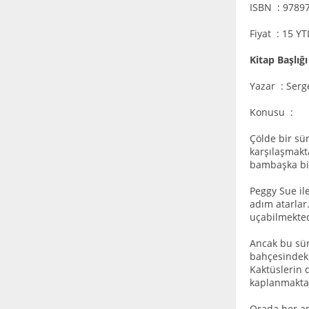
ISBN : 9789
Fiyat : 15 YT
Kitap Başlığ
Yazar : Serg
Konusu :
Çölde bir sü
karşılaşmakta
bambaşka bi
Peggy Sue il
adım atarlar.
uçabilmekted
Ancak bu sür
bahçesindeki 
Kaktüslerin d
kaplanmakta
Orada her an