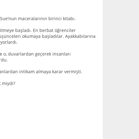
Sue’nun maceralarının birinci kitabı.
tmeye başladı. En berbat öğrenciler
üşünceleri okumaya başladılar. Ayakkabılarına
yorlardı.
ce o, duvarlardan geçerek insanları
rdu.
anlardan intikam almaya karar vermişti.
k miydi?