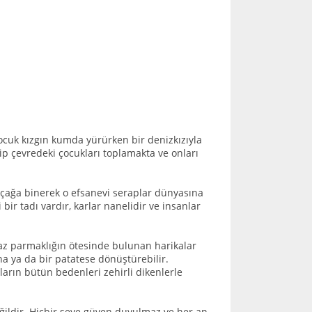
ocuk kızgın kumda yürürken bir denizkızıyla
nip çevredeki çocukları toplamakta ve onları
 uçağa binerek o efsanevi seraplar dünyasına
ir tadı vardır, karlar nanelidir ve insanlar
yaz parmaklığın ötesinde bulunan harikalar
na ya da bir patatese dönüştürebilir.
ların bütün bedenleri zehirli dikenlerle
ğildir. Hiçbir şeye güven duyulmaz ve her an