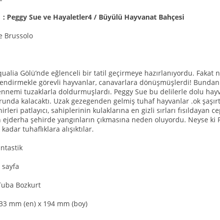
ı : Peggy Sue ve Hayaletler4 / Büyülü Hayvanat Bahçesi
e Brussolo
ualia Gölü’nde eğlenceli bir tatil geçirmeye hazırlanıyordu. Fakat n
ğlendirmekle görevli hayvanlar, canavarlara dönüşmüşlerdi! Bundan 
ennemi tuzaklarla doldurmuşlardı. Peggy Sue bu delilerle dolu hay
unda kalacaktı. Uzak gezegenden gelmiş tuhaf hayvanlar .ok şaşırtıc
hirleri patlayıcı, sahiplerinin kulaklarına en gizli sırları fısıldaya
n ejderha şehirde yangınların çıkmasına neden oluyordu. Neyse ki
adar tuhaflıklara alışıktılar.
antastik
 sayfa
Tuba Bozkurt
133 mm (en) x 194 mm (boy)