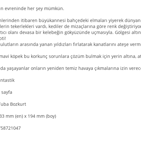
un evreninde her şey mümkün.
günlerinden itibaren büyükannesi bahçedeki elmaları yiyerek dünyan
rin tekerlekleri vardı, kediler de mizaçlarına göre renk değiştiriyor
tıcı olanı devasa bir kelebeğin gökyüzünde uçmasıyla. Gölgesi altı
pti!
bulutların arasında yanan yıldızları fırlatarak kanatlarını ateşe ve
mavi köpek bu korkunç sorunlara çözüm bulmak için yerin altına, ate
 yaşayanlar onların yeniden temiz havaya çıkmalarına izin verec
antastik
 sayfa
Tuba Bozkurt
133 mm (en) x 194 mm (boy)
758721047
TL