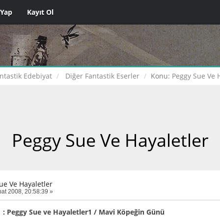
 Yap
Kayıt Ol
ntastik Edebiyat
Diğer Fantastik Eserler
Konu:
Peggy Sue Ve H
Peggy Sue Ve Hayaletler
ue Ve Hayaletler
at 2008, 20:58:39 »
ı : Peggy Sue ve Hayaletler1 / Mavi Köpeğin Günü