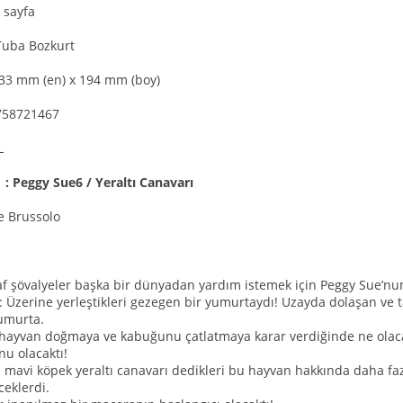
 sayfa
Tuba Bozkurt
133 mm (en) x 194 mm (boy)
758721467
TL
ı : Peggy Sue6 / Yeraltı Canavarı
e Brussolo
af şövalyeler başka bir dünyadan yardım istemek için Peggy Sue’nun
r: Üzerine yerleştikleri gezegen bir yumurtaydı! Uzayda dolaşan ve t
umurta.
 hayvan doğmaya ve kabuğunu çatlatmaya karar verdiğinde ne olaca
u olacaktı!
 mavi köpek yeraltı canavarı dedikleri bu hayvan hakkında daha faz
ceklerdi.