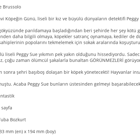
e Brussolo
i Köpeğin Günü, liseli bir kız ve büyülü dünyaların detektifi Peggy 
ökyüzünde parıldamaya başladığından beri şehirde her şey kötü gi
nden daha bilgili olmaya, köpekler satranç oynamaya, kediler de d
 sahiplerinin popolarını tekmelemek için sokak aralarında koşuşturu
üklü liseli Peggy Sue yıkımın pek yakın olduğunu hissediyordu. Sade
z, çoğu zaman ölümcül şakalarla bunaltan GÖRÜNMEZLERİ görüyo
n sonra şehri başıboş dolaşan bir köpek yönetecekti! Hayvanlar ins
uştu. Acaba Peggy Sue bunların üstesinden gelmeyi başarabilece
antastik
 sayfa
Tuba Bozkurt
133 mm (en) x 194 mm (boy)