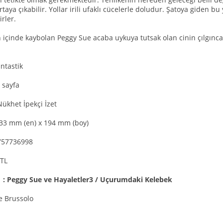
ortaya çıkabilir. Yollar irili ufaklı cücelerle doludur. Şatoya giden bu
rler.
n içinde kaybolan Peggy Sue acaba uykuya tutsak olan cinin çılgınc
antastik
 sayfa
ükhet İpekçi İzet
133 mm (en) x 194 mm (boy)
757736998
YTL
ı : Peggy Sue ve Hayaletler3 / Uçurumdaki Kelebek
e Brussolo