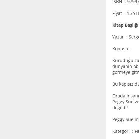
ISBN : 9799
Fiyat : 15 Y
Kitap Başlığ
Yazar : Serg
Konusu :
Kuruduğu zam
dünyanın öbü
görmeye gitm
Bu kapısız d
Orada insanı
Peggy Sue ve
değildi!
Peggy Sue ma
Kategori : F