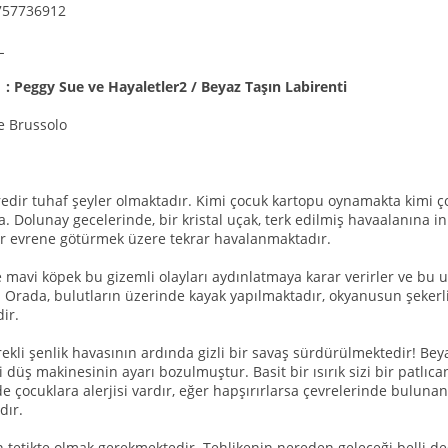
757736912
L
ı : Peggy Sue ve Hayaletler2 / Beyaz Taşın Labirenti
e Brussolo
redir tuhaf şeyler olmaktadır. Kimi çocuk kartopu oynamakta kimi ç
. Dolunay gecelerinde, bir kristal uçak, terk edilmiş havaalanına i
r evrene götürmek üzere tekrar havalanmaktadır.
e mavi köpek bu gizemli olayları aydınlatmaya karar verirler ve bu
 Orada, bulutların üzerinde kayak yapılmaktadır, okyanusun şekerli b
ir.
ekli şenlik havasının ardında gizli bir savaş sürdürülmektedir! Be
düş makinesinin ayarı bozulmuştur. Basit bir ısırık sizi bir patlıca
e çocuklara alerjisi vardır, eğer hapşırırlarsa çevrelerinde bulunan
dır.
 tetikte olmak gerekmektedir. Tehlikenin nereden geleceği belli de