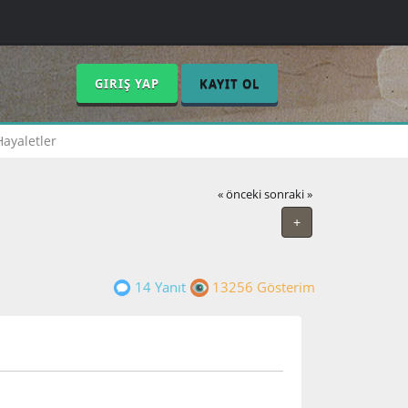
GIRIŞ YAP
KAYIT OL
ayaletler
« önceki
sonraki »
+
14 Yanıt
13256 Gösterim