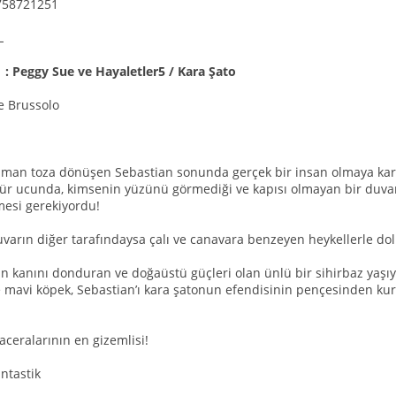
758721251
TL
ı : Peggy Sue ve Hayaletler5 / Kara Şato
e Brussolo
an toza dönüşen Sebastian sonunda gerçek bir insan olmaya karar
r ucunda, kimsenin yüzünü görmediği ve kapısı olmayan bir duvar
esi gerekiyordu!
uvarın diğer tarafındaysa çalı ve canavara benzeyen heykellerle do
n kanını donduran ve doğaüstü güçleri olan ünlü bir sihirbaz yaşı
 mavi köpek, Sebastian’ı kara şatonun efendisinin pençesinden kurt
ceralarının en gizemlisi!
antastik