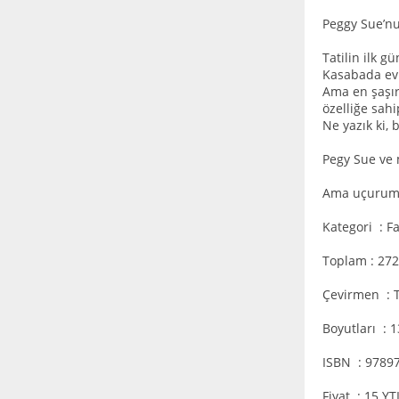
Peggy Sue’n
Tatilin ilk 
Kasabada evle
Ama en şaşır
özelliğe sahi
Ne yazık ki, 
Pegy Sue ve 
Ama uçurumda
Kategori : F
Toplam : 272
Çevirmen : 
Boyutları : 
ISBN : 9789
Fiyat : 15 Y