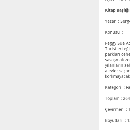
Kitap Başlığ
Yazar : Serg
Konusu :
Peggy Sue Aq
Turistleri e
parkları ceh
savaşmak zor
yılanların ze
alevler saça
korkmayacak k
Kategori : F
Toplam : 264
Çevirmen : 
Boyutları : 