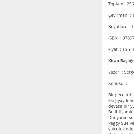
Toplam : 256
Çevirmen : 
Boyutları : 
ISBN : 9789
Fiyat : 15 Y
Kitap Başlığ
Yazar : Serg
Konusu :
Bir gece tuh
karşıyaydıla
devasa bir y
Bu ihtişamlı
Dünyanın son
Peggy Sue ve
yolculuk ede