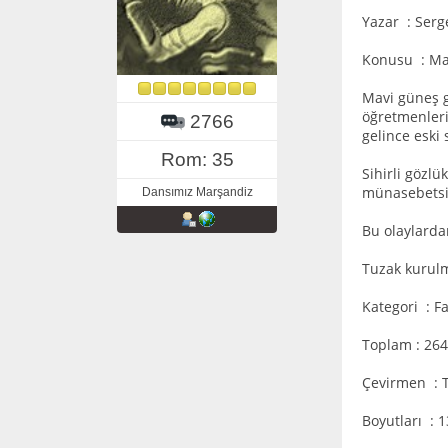
Yazar : Serg
Konusu : Mav
Mavi güneş g
öğretmenleri
2766
gelince eski
Rom: 35
Sihirli gözl
münasebetsi
Dansımız Marşandiz
Bu olaylarda
Tuzak kurulm
Kategori : F
Toplam : 264
Çevirmen : 
Boyutları : 