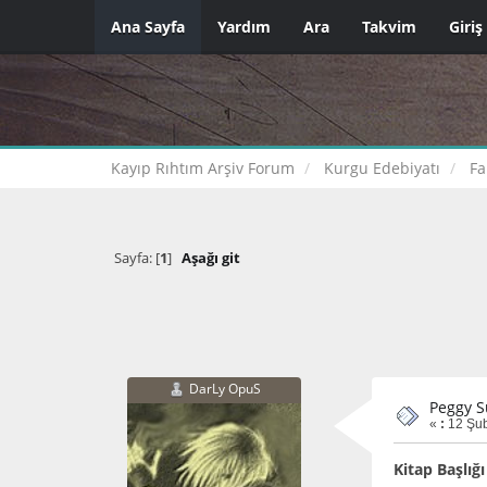
Ana Sayfa
Yardım
Ara
Takvim
Giriş
Kayıp Rıhtım Arşiv Forum
Kurgu Edebiyatı
Fa
Sayfa: [
1
]
Aşağı git
DarLy OpuS
Peggy S
«
:
12 Şub
Kitap Başlığ