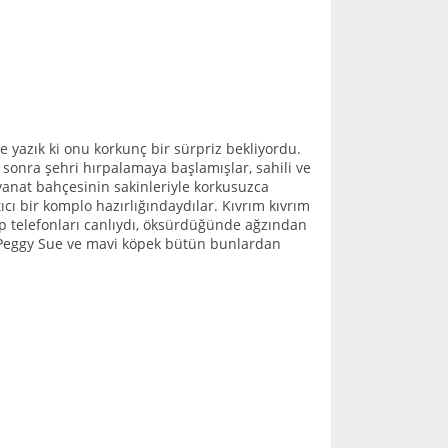
e yazık ki onu korkunç bir sürpriz bekliyordu.
sonra şehri hırpalamaya başlamışlar, sahili ve
vanat bahçesinin sakinleriyle korkusuzca
ı bir komplo hazırlığındaydılar. Kıvrım kıvrım
n cep telefonları canlıydı, öksürdüğünde ağzından
 Peggy Sue ve mavi köpek bütün bunlardan