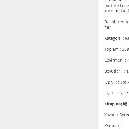
bir tuhaflık 
küçülmektedi
Bu labirenti
mi?
Kategori : F
Toplam : 368
Çevirmen : N
Boyutları : 
ISBN : 9789
Fiyat : 17,5 
Kitap Başlığ
Yazar : Serg
Konusu :