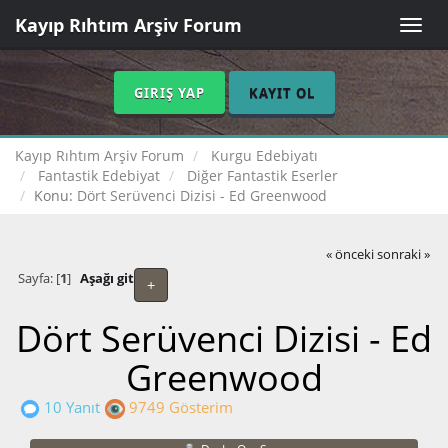
Kayıp Rıhtım Arşiv Forum
Toggle
naviga
GIRIŞ YAP
KAYIT OL
Kayıp Rıhtım Arşiv Forum
Kurgu Edebiyatı
Fantastik Edebiyat
Diğer Fantastik Eserler
Konu:
Dört Serüvenci Dizisi - Ed Greenwood
« önceki
sonraki »
Sayfa: [
1
]
Aşağı git
+
Dört Serüvenci Dizisi - Ed
Greenwood
10 Yanıt
9749 Gösterim