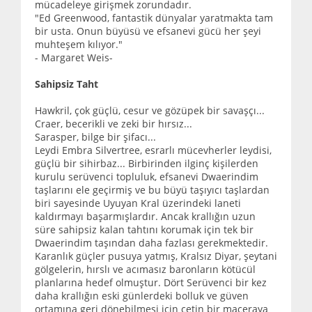
mücadeleye girişmek zorundadır.
"Ed Greenwood, fantastik dünyalar yaratmakta tam
bir usta. Onun büyüsü ve efsanevi gücü her şeyi
muhteşem kılıyor."
- Margaret Weis-
Sahipsiz Taht
Hawkril, çok güçlü, cesur ve gözüpek bir savaşçı...
Craer, becerikli ve zeki bir hırsız...
Sarasper, bilge bir şifacı...
Leydi Embra Silvertree, esrarlı mücevherler leydisi,
güçlü bir sihirbaz... Birbirinden ilginç kişilerden
kurulu serüvenci topluluk, efsanevi Dwaerindim
taşlarını ele geçirmiş ve bu büyü taşıyıcı taşlardan
biri sayesinde Uyuyan Kral üzerindeki laneti
kaldırmayı başarmışlardır. Ancak krallığın uzun
süre sahipsiz kalan tahtını korumak için tek bir
Dwaerindim taşından daha fazlası gerekmektedir.
Karanlık güçler pusuya yatmış, Kralsız Diyar, şeytani
gölgelerin, hırslı ve acımasız baronların kötücül
planlarına hedef olmuştur. Dört Serüvenci bir kez
daha krallığın eski günlerdeki bolluk ve güven
ortamına geri dönebilmesi için çetin bir maceraya