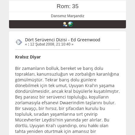
Rom: 35
Dansımız Marşandiz
Dört Serüvenci Dizisi - Ed Greenwood
«
:
12 Şubat 2008, 21:10:40 »
Kralsız Diyar
Bir zamanların bolluk, bereket ve barış dolu
toprakları, kanunsuzluğun ve zorbalığın karanlığına
gömülmüştür. Tekrar barış dolu günlere
dönebilmek için tek umut, Uyuyan Kral'ın yaşama
döndürülmesidir, ancak kral büyülerle kuşatılmıştır.
Beş parasız bir serüvenci topluluğu, koşulların
zorlamasıyla efsanevi Dwaerindim taşlarını bulur.
Bir savaşçı, bir hırsız, bir şifacıdan kurulu bu
topluluk, sıradan yaşamlarına sırt çevirip
Mücevherler Leydisi'nin yanında yer alırlar. Bu
dörtlü, Uyuyan Kral'ı uyandırıp, onu hakkı olan
tahta yeniden oturtmak için amansız bir