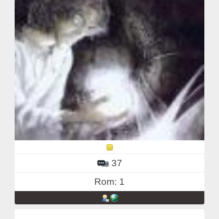
37
Rom: 1