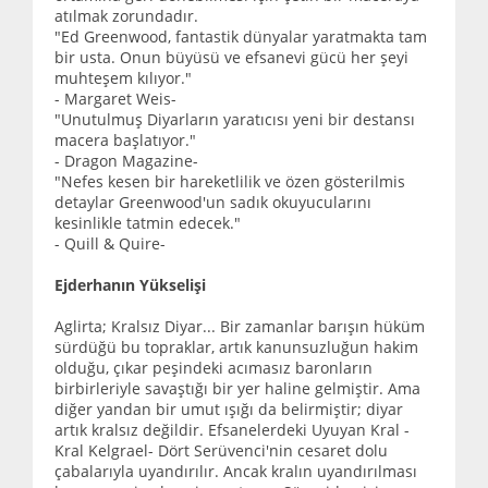
atılmak zorundadır.
"Ed Greenwood, fantastik dünyalar yaratmakta tam
bir usta. Onun büyüsü ve efsanevi gücü her şeyi
muhteşem kılıyor."
- Margaret Weis-
"Unutulmuş Diyarların yaratıcısı yeni bir destansı
macera başlatıyor."
- Dragon Magazine-
"Nefes kesen bir hareketlilik ve özen gösterilmis
detaylar Greenwood'un sadık okuyucularını
kesinlikle tatmin edecek."
- Quill & Quire-
Ejderhanın Yükselişi
Aglirta; Kralsız Diyar... Bir zamanlar barışın hüküm
sürdüğü bu topraklar, artık kanunsuzluğun hakim
olduğu, çıkar peşindeki acımasız baronların
birbirleriyle savaştığı bir yer haline gelmiştir. Ama
diğer yandan bir umut ışığı da belirmiştir; diyar
artık kralsız değildir. Efsanelerdeki Uyuyan Kral -
Kral Kelgrael- Dört Serüvenci'nin cesaret dolu
çabalarıyla uyandırılır. Ancak kralın uyandırılması