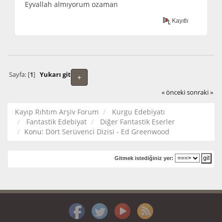
Eyvallah almıyorum ozaman
Kayıtlı
Sayfa: [
1
]
Yukarı git
+
« önceki
sonraki »
Kayıp Rıhtım Arşiv Forum
Kurgu Edebiyatı
Fantastik Edebiyat
Diğer Fantastik Eserler
Konu:
Dört Serüvenci Dizisi - Ed Greenwood
Gitmek istediğiniz yer: