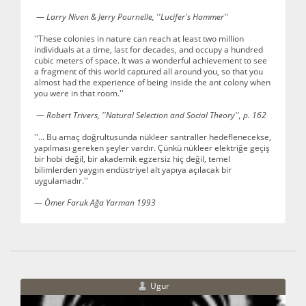
—
Larry Niven & Jerry Pournelle, ''Lucifer's Hammer''
''These colonies in nature can reach at least two million
individuals at a time, last for decades, and occupy a hundred
cubic meters of space. It was a wonderful achievement to see
a fragment of this world captured all around you, so that you
almost had the experience of being inside the ant colony when
you were in that room.''
—
Robert Trivers, ''Natural Selection and Social Theory'', p. 162
''... Bu amaç doğrultusunda nükleer santraller hedeflenecekse,
yapılması gereken şeyler vardır. Çünkü nükleer elektriğe geçiş
bir hobi değil, bir akademik egzersiz hiç değil, temel
bilimlerden yaygın endüstriyel alt yapıya açılacak bir
uygulamadır.''
—
Ömer Faruk Ağa Yarman 1993
Ugur