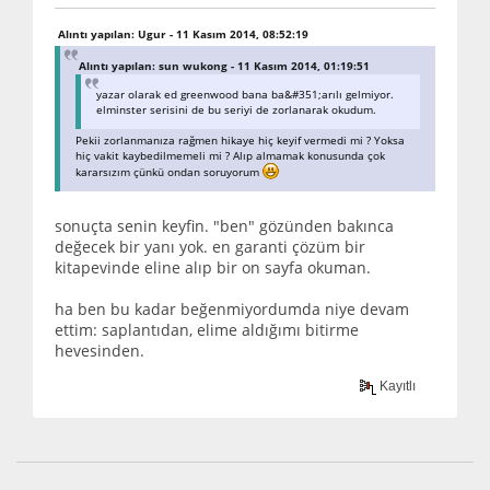
Alıntı yapılan: Ugur - 11 Kasım 2014, 08:52:19
Alıntı yapılan: sun wukong - 11 Kasım 2014, 01:19:51
yazar olarak ed greenwood bana ba&#351;arılı gelmiyor.
elminster serisini de bu seriyi de zorlanarak okudum.
Pekii zorlanmanıza rağmen hikaye hiç keyif vermedi mi ? Yoksa
hiç vakit kaybedilmemeli mi ? Alıp almamak konusunda çok
kararsızım çünkü ondan soruyorum
sonuçta senin keyfin. "ben" gözünden bakınca
değecek bir yanı yok. en garanti çözüm bir
kitapevinde eline alıp bir on sayfa okuman.
ha ben bu kadar beğenmiyordumda niye devam
ettim: saplantıdan, elime aldığımı bitirme
hevesinden.
Kayıtlı