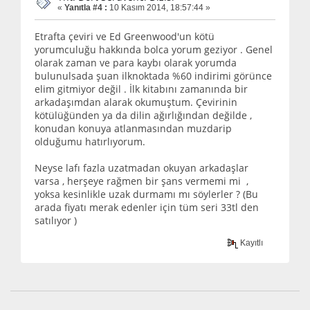
«
Yanıtla #4 :
10 Kasım 2014, 18:57:44 »
Etrafta çeviri ve Ed Greenwood'un kötü
yorumculuğu hakkında bolca yorum geziyor . Genel
olarak zaman ve para kaybı olarak yorumda
bulunulsada şuan ilknoktada %60 indirimi görünce
elim gitmiyor değil . İlk kitabını zamanında bir
arkadaşımdan alarak okumuştum. Çevirinin
kötülüğünden ya da dilin ağırlığından değilde ,
konudan konuya atlanmasından muzdarip
olduğumu hatırlıyorum.
Neyse lafı fazla uzatmadan okuyan arkadaşlar
varsa , herşeye rağmen bir şans vermemi mi ,
yoksa kesinlikle uzak durmamı mı söylerler ? (Bu
arada fiyatı merak edenler için tüm seri 33tl den
satılıyor )
Kayıtlı