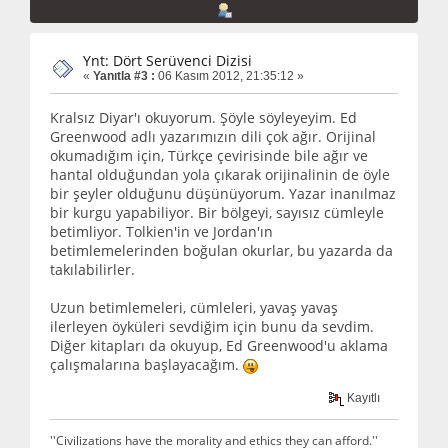
Ynt: Dört Serüvenci Dizisi
«
Yanıtla #3 :
06 Kasım 2012, 21:35:12 »
Kralsız Diyar'ı okuyorum. Şöyle söyleyeyim. Ed
Greenwood adlı yazarımızın dili çok ağır. Orijinal
okumadığım için, Türkçe çevirisinde bile ağır ve
hantal olduğundan yola çıkarak orijinalinin de öyle
bir şeyler olduğunu düşünüyorum. Yazar inanılmaz
bir kurgu yapabiliyor. Bir bölgeyi, sayısız cümleyle
betimliyor. Tolkien'in ve Jordan'ın
betimlemelerinden boğulan okurlar, bu yazarda da
takılabilirler.
Uzun betimlemeleri, cümleleri, yavaş yavaş
ilerleyen öyküleri sevdiğim için bunu da sevdim.
Diğer kitapları da okuyup, Ed Greenwood'u aklama
çalışmalarına başlayacağım.
Kayıtlı
''Civilizations have the morality and ethics they can afford.''