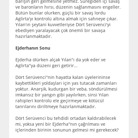
barışın geri gelmesine yetmez. Süregiden içi savaş
ve baronların hırsı, düzenin sağlanmasını engeller.
Bütün bunlar olurken, güçlü bir savaş lordu
Aglirta'yı kontrolü altına almak için sahneye çıkar.
Yılan'ın şeytani kuvvetleriyse Dört Serüvenci'yi
ebediyen yaralayacak çok önemli bir savaşa
hazırlanmaktadır.
Ejderhanın Sonu
Ejderha ölürken alçak Yılan''ı da yok eder ve
Aglirta''ya düzeni geri getirir...
Dört Serüvenci''nin hayatta kalan üyelerininse
kaybettikleri yoldaşları için yas tutacak zamanları
yoktur. Anarşik, kudurgan bir veba, söndürülmesi
imkansız bir yangın gibi yayılırken, sinsi Yılan
rahipleri kontrolü ele geçirmeye ve kötücül
tanrılarını diriltmeye hazırlanmaktadır.
Dört Serüvenci bu tehdidi ortadan kaldırabilecek
mi, yoksa yeni bir Ejderha''nın çağrılması ve
içlerinden birinin sonunun gelmesi mi gerekecek?